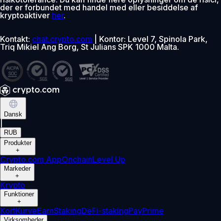
der er forbundet med handel med eller besiddelse af
kryptoaktiver
her
.
Kontakt:
chat.crypto.com
| Kontor: Level 7, Spinola Park,
Triq Mikiel Ang Borg, St Julians SPK 1000 Malta.
Dansk
|
RUB
Produkter
+
Crypto.com App
Onchain
Level Up
Markeder
+
Krypto
Funktioner
+
Kort
Kurve
Earn
Staking
DeFi-staking
Pay
Prime
Virksomheder