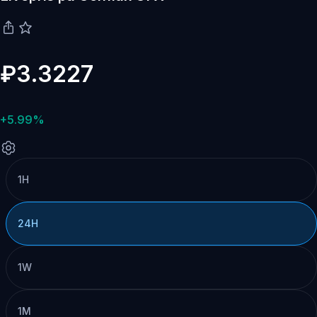
₽3.3227
+5.99%
1H
24H
1W
1M