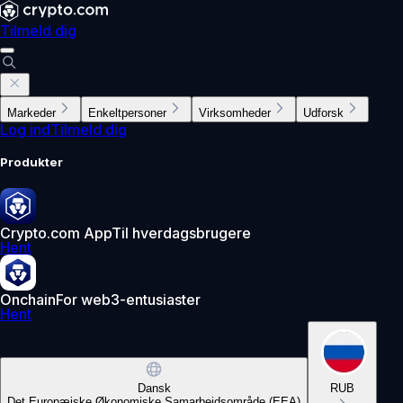
Tilmeld dig
Markeder
Enkeltpersoner
Virksomheder
Udforsk
Log ind
Tilmeld dig
Produkter
Crypto.com App
Til hverdagsbrugere
Hent
Onchain
For web3-entusiaster
Hent
Dansk
RUB
Det Europæiske Økonomiske Samarbejdsområde (EEA)