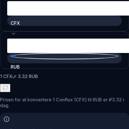
CFX
RUB
1
CFX
=
3.32
RUB
Prisen for at konvertere 1 Conflux (CFX) til RUB er ₽3.32 i
dag.