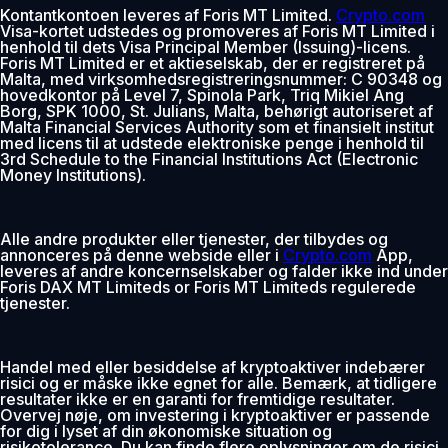
Kontantkontoen leveres af Foris MT Limited.
Crypto.com
Visa-kortet udstedes og promoveres af Foris MT Limited i
henhold til dets Visa Principal Member (Issuing)-licens.
Foris MT Limited er et aktieselskab, der er registreret på
Malta, med virksomhedsregistreringsnummer: C 90348 og
hovedkontor på Level 7, Spinola Park, Triq Mikiel Ang
Borg, SPK 1000, St. Julians, Malta, behørigt autoriseret af
Malta Financial Services Authority som et finansielt institut
med licens til at udstede elektroniske penge i henhold til
3rd Schedule to the Financial Institutions Act (Electronic
Money Institutions).
Alle andre produkter eller tjenester, der tilbydes og
annonceres på denne webside eller i
Crypto.com
App,
leveres af andre koncernselskaber og falder ikke ind under
Foris DAX MT Limiteds or Foris MT Limiteds regulerede
tjenester.
Handel med eller besiddelse af kryptoaktiver indebærer
risici og er måske ikke egnet for alle. Bemærk, at tidligere
resultater ikke er en garanti for fremtidige resultater.
Overvej nøje, om investering i kryptoaktiver er passende
for dig i lyset af din økonomiske situation og
risikotolerance. Du kan finde flere oplysninger om de risici,