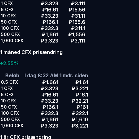
₽3.323
₽3.111
1
CFX
₽16.61
₽15.56
5
CFX
₽33.23
₽31.11
10
CFX
₽166.1
₽155.6
50
CFX
₽332.3
₽311.1
100
CFX
₽1,661
₽1,556
500
CFX
₽3,323
₽3,111
1,000
CFX
1 måned CFX prisændring
+2.55%
Beløb
I dag 8:32 AM
1 mdr. siden
₽1.661
₽1.61
0.5
CFX
₽3.323
₽3.221
1
CFX
₽16.61
₽16.1
5
CFX
₽33.23
₽32.21
10
CFX
₽166.1
₽161
50
CFX
₽332.3
₽322.1
100
CFX
₽1,661
₽1,610
500
CFX
₽3,323
₽3,221
1,000
CFX
1 år CFX prisændring