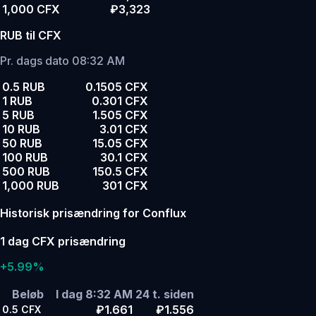
1,000 CFX
₽3,323
RUB til CFX
Pr. dags dato 08:32 AM
0.5 RUB
0.1505 CFX
1 RUB
0.301 CFX
5 RUB
1.505 CFX
10 RUB
3.01 CFX
50 RUB
15.05 CFX
100 RUB
30.1 CFX
500 RUB
150.5 CFX
1,000 RUB
301 CFX
Historisk prisændring for Conflux
1 dag CFX prisændring
+5.99%
Beløb
I dag 8:32 AM
24 t. siden
₽1.661
₽1.556
0.5
CFX