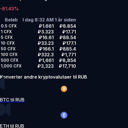
-81.43%
Beløb
I dag 8:32 AM
1 år siden
₽1.661
₽8.854
0.5
CFX
₽3.323
₽17.71
1
CFX
₽16.61
₽88.54
5
CFX
₽33.23
₽177.1
10
CFX
₽166.1
₽885.4
50
CFX
₽332.3
₽1,771
100
CFX
₽1,661
₽8,854
500
CFX
₽3,323
₽17,710
1,000
CFX
Konverter andre kryptovalutaer til RUB
BTC til RUB
ETH til RUB