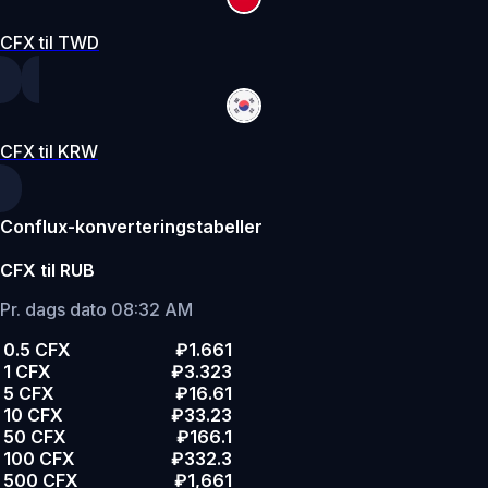
CFX til TWD
CFX til KRW
Conflux-konverteringstabeller
CFX til RUB
Pr. dags dato 08:32 AM
0.5 CFX
₽1.661
1 CFX
₽3.323
5 CFX
₽16.61
10 CFX
₽33.23
50 CFX
₽166.1
100 CFX
₽332.3
500 CFX
₽1,661