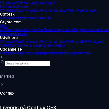
Cronos
EVM-kompatibelt lag 1
Få mere at vide
Cronos PoS
Cronos EVM
Cronos zkEVM
AI Agent SDK
Udforsk
Affiliate
Institutioner
Custody
Crypto.com
Om
os
Virksomhedsnyheder
Produktnyheder
Begivenheder
Karri
og registrering
Udviklere
Cronos PoS
Cronos EVM
Cronos zkEVM
Pay SDK
AI Agent
SDK
MCP Servers
Trading Skill Repo
Uddannelse
Uddannelse
Bitcoin
Research
Markedsopdateringer
Marked
Conflux
Livepris på Conflux CFX