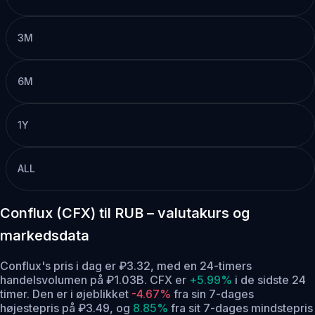
3M
6M
1Y
ALL
Conflux (CFX) til RUB – valutakurs og
markedsdata
Conflux's pris i dag er ₽3.32, med en 24-timers
handelsvolumen på ₽1.03B. CFX er
+5.99%
i de sidste 24
timer.
Den er i øjeblikket
-4.67%
fra sin 7-dages
højestepris på ₽3.49,
og
8.85%
fra sit 7-dages mindstepris