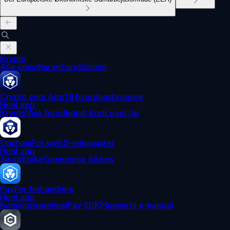
Krypto
Alle coins
Kurve
Earn
Staking
Crypto.com App
Til hverdagsbrugere
Hent app
Krypto
Visa forudbetalt kort
Level Up
Onchain
For web3-entusiaster
Hent app
Swap
Stake
Gennemse dApps
Pay
For forhandlere
Hent app
Betalingsterminal
Pay SDK
Plugins til e-handel