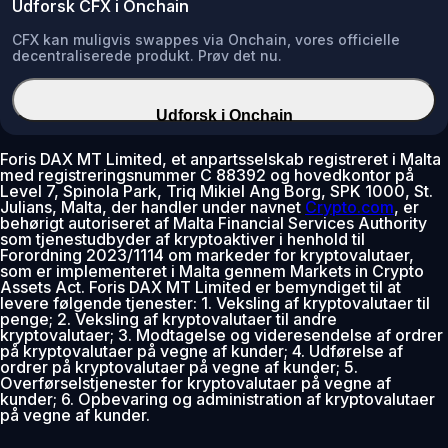
Udforsk CFX i Onchain
CFX kan muligvis swappes via Onchain, vores officielle
decentraliserede produkt. Prøv det nu.
Udforsk i Onchain
Foris DAX MT Limited, et anpartsselskab registreret i Malta
med registreringsnummer C 88392 og hovedkontor på
Level 7, Spinola Park, Triq Mikiel Ang Borg, SPK 1000, St.
Julians, Malta, der handler under navnet
Crypto.com
, er
behørigt autoriseret af Malta Financial Services Authority
som tjenestudbyder af kryptoaktiver i henhold til
Forordning 2023/1114 om markeder for kryptovalutaer,
som er implementeret i Malta gennem Markets in Crypto
Assets Act. Foris DAX MT Limited er bemyndiget til at
levere følgende tjenester: 1. Veksling af kryptovalutaer til
penge; 2. Veksling af kryptovalutaer til andre
kryptovalutaer; 3. Modtagelse og videresendelse af ordrer
på kryptovalutaer på vegne af kunder; 4. Udførelse af
ordrer på kryptovalutaer på vegne af kunder; 5.
Overførselstjenester for kryptovalutaer på vegne af
kunder; 6. Opbevaring og administration af kryptovalutaer
på vegne af kunder.