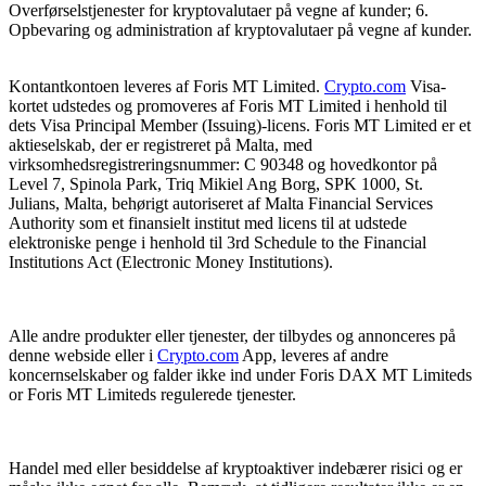
Overførselstjenester for kryptovalutaer på vegne af kunder; 6.
Opbevaring og administration af kryptovalutaer på vegne af kunder.
Kontantkontoen leveres af Foris MT Limited.
Crypto.com
Visa-
kortet udstedes og promoveres af Foris MT Limited i henhold til
dets Visa Principal Member (Issuing)-licens. Foris MT Limited er et
aktieselskab, der er registreret på Malta, med
virksomhedsregistreringsnummer: C 90348 og hovedkontor på
Level 7, Spinola Park, Triq Mikiel Ang Borg, SPK 1000, St.
Julians, Malta, behørigt autoriseret af Malta Financial Services
Authority som et finansielt institut med licens til at udstede
elektroniske penge i henhold til 3rd Schedule to the Financial
Institutions Act (Electronic Money Institutions).
Alle andre produkter eller tjenester, der tilbydes og annonceres på
denne webside eller i
Crypto.com
App, leveres af andre
koncernselskaber og falder ikke ind under Foris DAX MT Limiteds
or Foris MT Limiteds regulerede tjenester.
Handel med eller besiddelse af kryptoaktiver indebærer risici og er