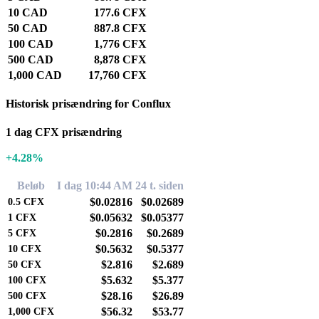
10 CAD
177.6 CFX
50 CAD
887.8 CFX
100 CAD
1,776 CFX
500 CAD
8,878 CFX
1,000 CAD
17,760 CFX
Historisk prisændring for Conflux
1 dag CFX prisændring
+4.28%
Beløb
I dag 10:44 AM
24 t. siden
$0.02816
$0.02689
0.5
CFX
$0.05632
$0.05377
1
CFX
$0.2816
$0.2689
5
CFX
$0.5632
$0.5377
10
CFX
$2.816
$2.689
50
CFX
$5.632
$5.377
100
CFX
$28.16
$26.89
500
CFX
$56.32
$53.77
1,000
CFX