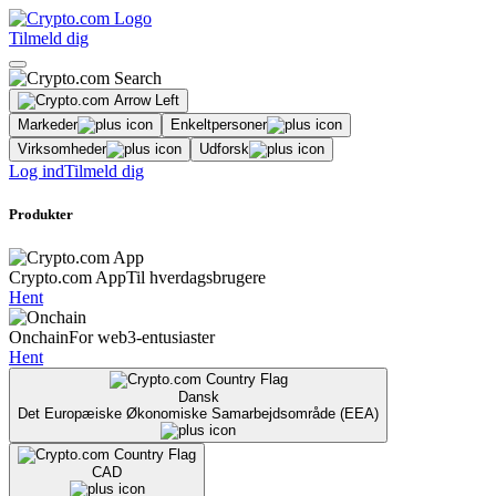
Tilmeld dig
Markeder
Enkeltpersoner
Virksomheder
Udforsk
Log ind
Tilmeld dig
Produkter
Crypto.com App
Til hverdagsbrugere
Hent
Onchain
For web3-entusiaster
Hent
Dansk
Det Europæiske Økonomiske Samarbejdsområde (EEA)
CAD