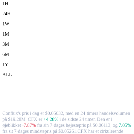
1H
24H
1W
1M
3M
6M
1Y
ALL
Conflux (CFX) til CAD – valutakurs og
markedsdata
Conflux's pris i dag er $0.05632, med en 24-timers handelsvolumen
på $19.28M. CFX er
+4.28%
i de sidste 24 timer.
Den er i
øjeblikket
-7.87%
fra sin 7-dages højestepris på $0.06113,
og
7.05%
fra sit 7-dages mindstepris på $0.05261.
CFX har et cirkulerende