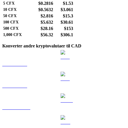
$0.2816
$1.53
5
CFX
$0.5632
$3.061
10
CFX
$2.816
$15.3
50
CFX
$5.632
$30.61
100
CFX
$28.16
$153
500
CFX
$56.32
$306.1
1,000
CFX
Konverter andre kryptovalutaer til CAD
BTC til CAD
ETH til CAD
USDT til CAD