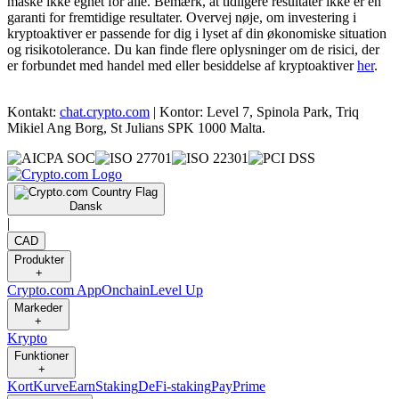
måske ikke egnet for alle. Bemærk, at tidligere resultater ikke er en
garanti for fremtidige resultater. Overvej nøje, om investering i
kryptoaktiver er passende for dig i lyset af din økonomiske situation
og risikotolerance. Du kan finde flere oplysninger om de risici, der
er forbundet med handel med eller besiddelse af kryptoaktiver
her
.
Kontakt:
chat.crypto.com
| Kontor: Level 7, Spinola Park, Triq
Mikiel Ang Borg, St Julians SPK 1000 Malta.
Dansk
|
CAD
Produkter
+
Crypto.com App
Onchain
Level Up
Markeder
+
Krypto
Funktioner
+
Kort
Kurve
Earn
Staking
DeFi-staking
Pay
Prime