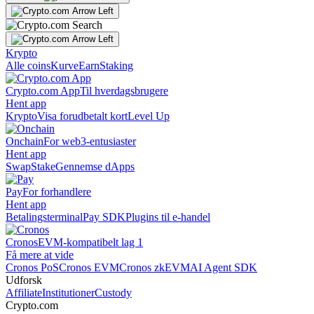
Krypto
Alle coins
Kurve
Earn
Staking
Crypto.com App
Til hverdagsbrugere
Hent app
Krypto
Visa forudbetalt kort
Level Up
Onchain
For web3-entusiaster
Hent app
Swap
Stake
Gennemse dApps
Pay
For forhandlere
Hent app
Betalingsterminal
Pay SDK
Plugins til e-handel
Cronos
EVM-kompatibelt lag 1
Få mere at vide
Cronos PoS
Cronos EVM
Cronos zkEVM
AI Agent SDK
Udforsk
Affiliate
Institutioner
Custody
Crypto.com