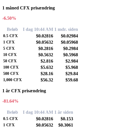
1 måned CFX prisændring
-6.50%
Beløb
I dag 10:44 AM
1 mdr. siden
$0.02816
$0.02984
0.5
CFX
$0.05632
$0.05968
1
CFX
$0.2816
$0.2984
5
CFX
$0.5632
$0.5968
10
CFX
$2.816
$2.984
50
CFX
$5.632
$5.968
100
CFX
$28.16
$29.84
500
CFX
$56.32
$59.68
1,000
CFX
1 år CFX prisændring
-81.64%
Beløb
I dag 10:44 AM
1 år siden
$0.02816
$0.153
0.5
CFX
$0.05632
$0.3061
1
CFX