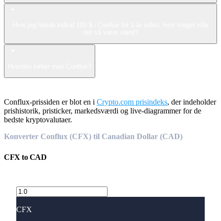
Hvis jeg havde indsat 100 $ i Conflux for 1 år siden, hvor meget ville
det så være værd?
Hvordan køber man Conflux?
Conflux-prissiden er blot en i
Crypto.com prisindeks
, der indeholder
prishistorik, pristicker, markedsværdi og live-diagrammer for de
bedste kryptovalutaer.
Konverter Conflux (CFX) til Canadian Dollar (CAD)
CFX
to
CAD
CFX