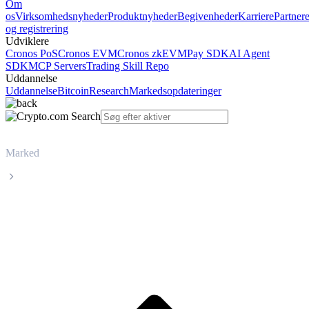
Om
os
Virksomhedsnyheder
Produktnyheder
Begivenheder
Karriere
Partner
og registrering
Udviklere
Cronos PoS
Cronos EVM
Cronos zkEVM
Pay SDK
AI Agent
SDK
MCP Servers
Trading Skill Repo
Uddannelse
Uddannelse
Bitcoin
Research
Markedsopdateringer
Marked
Conflux
Livepris på Conflux CFX