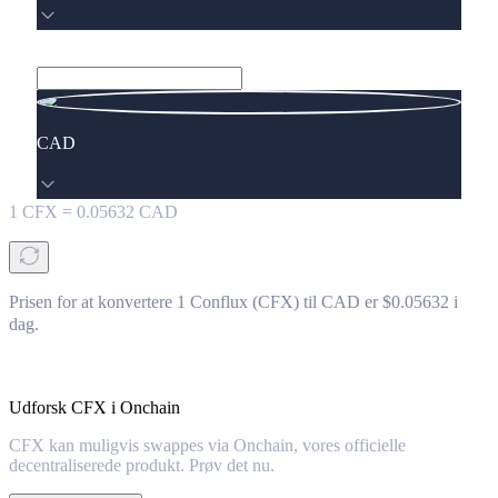
CAD
1
CFX
=
0.05632
CAD
Prisen for at konvertere 1 Conflux (CFX) til CAD er $0.05632 i
dag.
Udforsk CFX i Onchain
CFX kan muligvis swappes via Onchain, vores officielle
decentraliserede produkt. Prøv det nu.