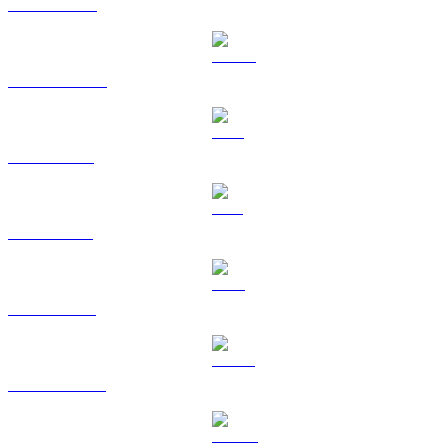
BNB til CAD
USDC til CAD
XRP til CAD
SOL til CAD
TRX til CAD
HYPE til CAD