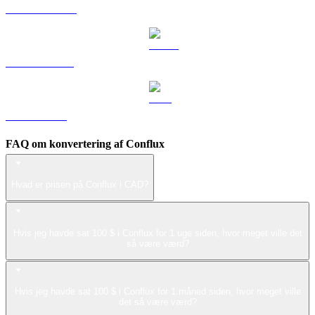
DOGE til CAD
USDS til CAD
LEO til CAD
FAQ om konvertering af Conflux
Hvad er prisen på Conflux i CAD?
Hvis jeg havde sat 100 $ i Conflux for 1 uge siden, hvor meget ville det
så være værd?
Hvis jeg havde sat 100 $ i Conflux for 1 måned siden, hvor meget ville
det så være værd?