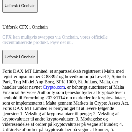
Udforsk i Onchain
Udforsk CFX i Onchain
CFX kan muligvis swappes via Onchain, vores officielle
decentraliserede produkt. Prøv det nu.
Udforsk i Onchain
Foris DAX MT Limited, et anpartsselskab registreret i Malta med
registreringsnummer C 88392 og hovedkontor på Level 7, Spinola
Park, Triq Mikiel Ang Borg, SPK 1000, St. Julians, Malta, der
handler under navnet
Crypto.com
, er behørigt autoriseret af Malta
Financial Services Authority som tjenestudbyder af kryptoaktiver i
henhold til Forordning 2023/1114 om markeder for kryptovalutaer,
som er implementeret i Malta gennem Markets in Crypto Assets Act.
Foris DAX MT Limited er bemyndiget til at levere følgende
tjenester: 1. Veksling af kryptovalutaer til penge; 2. Veksling af
kryptovalutaer til andre kryptovalutaer; 3. Modtagelse og
videresendelse af ordrer på kryptovalutaer på vegne af kunder; 4.
Udførelse af ordrer på kryptovalutaer på vegne af kunder; 5.