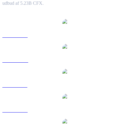
udbud af 5.23B CFX.
Populære Conflux-konverteringspar
CFX til USD
CFX til AUD
CFX til BRL
CFX til EUR