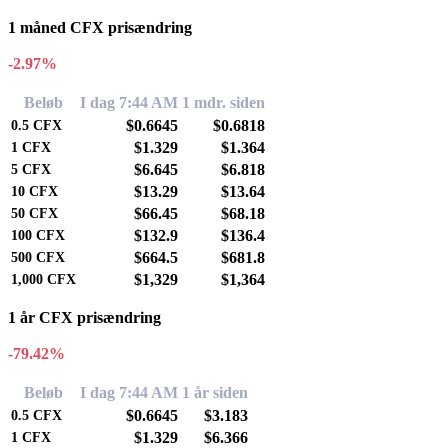
1 måned CFX prisændring
-2.97%
Beløb
I dag 7:44 AM
1 mdr. siden
$0.6645
$0.6818
0.5
CFX
$1.329
$1.364
1
CFX
$6.645
$6.818
5
CFX
$13.29
$13.64
10
CFX
$66.45
$68.18
50
CFX
$132.9
$136.4
100
CFX
$664.5
$681.8
500
CFX
$1,329
$1,364
1,000
CFX
1 år CFX prisændring
-79.42%
Beløb
I dag 7:44 AM
1 år siden
$0.6645
$3.183
0.5
CFX
$1.329
$6.366
1
CFX