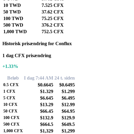
10 TWD
7.525 CFX
50 TWD
37.62 CFX
100 TWD
75.25 CFX
500 TWD
376.2 CFX
1,000 TWD
752.5 CFX
Historisk prisændring for Conflux
1 dag CFX prisændring
+1.33%
Beløb
I dag 7:44 AM
24 t. siden
$0.6645
$0.6495
0.5
CFX
$1.329
$1.299
1
CFX
$6.645
$6.495
5
CFX
$13.29
$12.99
10
CFX
$66.45
$64.95
50
CFX
$132.9
$129.9
100
CFX
$664.5
$649.5
500
CFX
$1,329
$1,299
1,000
CFX