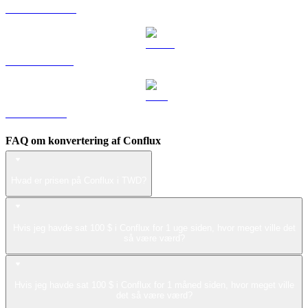
DOGE til TWD
USDS til TWD
LEO til TWD
FAQ om konvertering af Conflux
Hvad er prisen på Conflux i TWD?
Hvis jeg havde sat 100 $ i Conflux for 1 uge siden, hvor meget ville det
så være værd?
Hvis jeg havde sat 100 $ i Conflux for 1 måned siden, hvor meget ville
det så være værd?