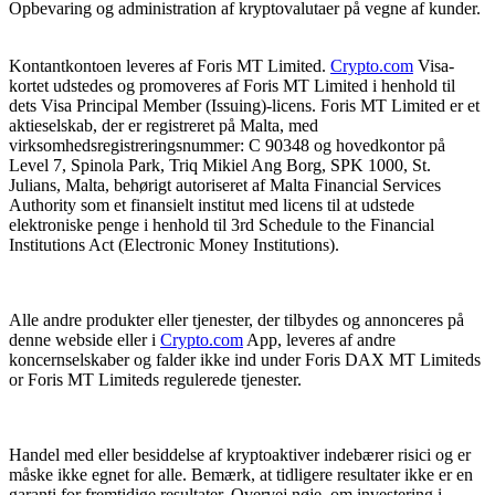
Opbevaring og administration af kryptovalutaer på vegne af kunder.
Kontantkontoen leveres af Foris MT Limited.
Crypto.com
Visa-
kortet udstedes og promoveres af Foris MT Limited i henhold til
dets Visa Principal Member (Issuing)-licens. Foris MT Limited er et
aktieselskab, der er registreret på Malta, med
virksomhedsregistreringsnummer: C 90348 og hovedkontor på
Level 7, Spinola Park, Triq Mikiel Ang Borg, SPK 1000, St.
Julians, Malta, behørigt autoriseret af Malta Financial Services
Authority som et finansielt institut med licens til at udstede
elektroniske penge i henhold til 3rd Schedule to the Financial
Institutions Act (Electronic Money Institutions).
Alle andre produkter eller tjenester, der tilbydes og annonceres på
denne webside eller i
Crypto.com
App, leveres af andre
koncernselskaber og falder ikke ind under Foris DAX MT Limiteds
or Foris MT Limiteds regulerede tjenester.
Handel med eller besiddelse af kryptoaktiver indebærer risici og er
måske ikke egnet for alle. Bemærk, at tidligere resultater ikke er en
garanti for fremtidige resultater. Overvej nøje, om investering i