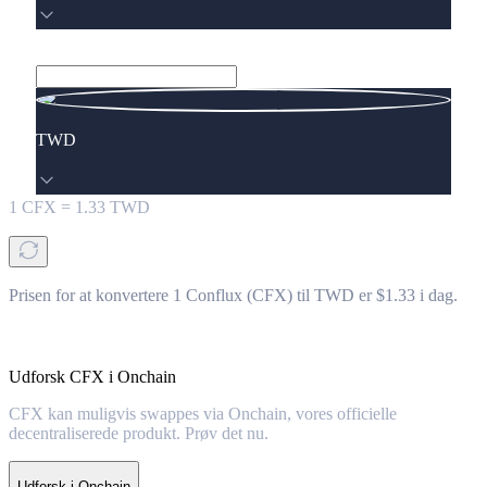
TWD
1
CFX
=
1.33
TWD
Prisen for at konvertere 1 Conflux (CFX) til TWD er $1.33 i dag.
Udforsk CFX i Onchain
CFX kan muligvis swappes via Onchain, vores officielle
decentraliserede produkt. Prøv det nu.
Udforsk i Onchain