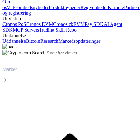
Om
os
Virksomhedsnyheder
Produktnyheder
Begivenheder
Karriere
Partner
og registrering
Udviklere
Cronos PoS
Cronos EVM
Cronos zkEVM
Pay SDK
AI Agent
SDK
MCP Servers
Trading Skill Repo
Uddannelse
Uddannelse
Bitcoin
Research
Markedsopdateringer
Marked
Conflux
Livepris på Conflux CFX