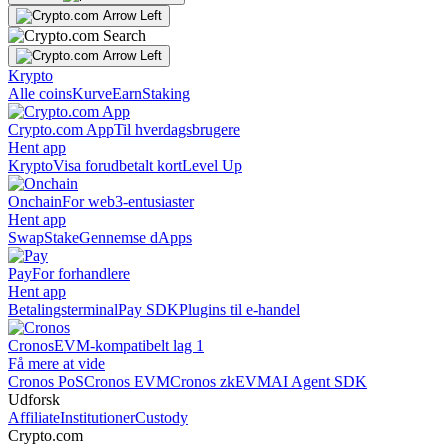
Krypto
Alle coins
Kurve
Earn
Staking
Crypto.com App
Til hverdagsbrugere
Hent app
Krypto
Visa forudbetalt kort
Level Up
Onchain
For web3-entusiaster
Hent app
Swap
Stake
Gennemse dApps
Pay
For forhandlere
Hent app
Betalingsterminal
Pay SDK
Plugins til e-handel
Cronos
EVM-kompatibelt lag 1
Få mere at vide
Cronos PoS
Cronos EVM
Cronos zkEVM
AI Agent SDK
Udforsk
Affiliate
Institutioner
Custody
Crypto.com