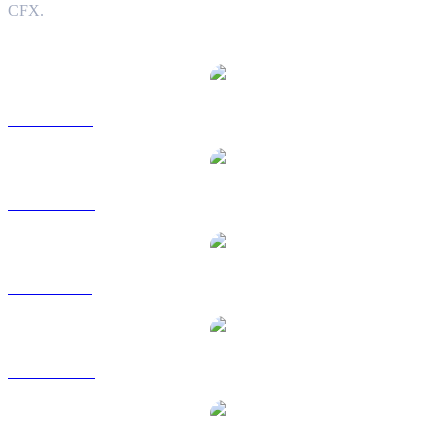
CFX.
Populære Conflux-konverteringspar
CFX til USD
CFX til AUD
CFX til BRL
CFX til CAD