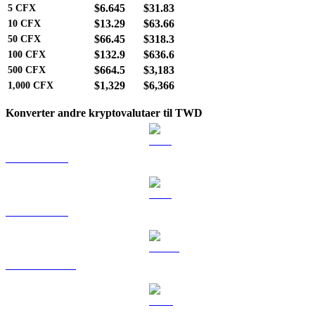
$6.645
$31.83
5
CFX
$13.29
$63.66
10
CFX
$66.45
$318.3
50
CFX
$132.9
$636.6
100
CFX
$664.5
$3,183
500
CFX
$1,329
$6,366
1,000
CFX
Konverter andre kryptovalutaer til TWD
BTC til TWD
ETH til TWD
USDT til TWD