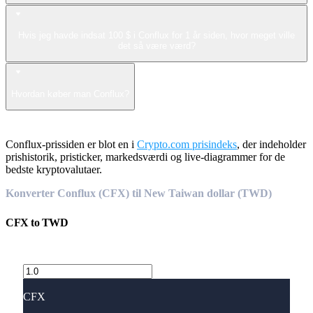
Hvis jeg havde indsat 100 $ i Conflux for 1 år siden, hvor meget ville
det så være værd?
Hvordan køber man Conflux?
Conflux-prissiden er blot en i
Crypto.com prisindeks
, der indeholder
prishistorik, pristicker, markedsværdi og live-diagrammer for de
bedste kryptovalutaer.
Konverter Conflux (CFX) til New Taiwan dollar (TWD)
CFX
to
TWD
CFX