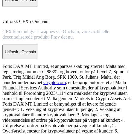
Udforsk CFX i Onchain
CFX kan muligvis swappes via Onchain, vores officielle
decentraliserede produkt. Prøv det nu.
Udforsk i Onchain
Foris DAX MT Limited, et anpartsselskab registreret i Malta med
registreringsnummer C 88392 og hovedkontor på Level 7, Spinola
Park, Triq Mikiel Ang Borg, SPK 1000, St. Julians, Malta, der
handler under navnet
Crypto.com
, er behørigt autoriseret af Malta
Financial Services Authority som tjenestudbyder af kryptoaktiver i
henhold til Forordning 2023/1114 om markeder for kryptovalutaer,
som er implementeret i Malta gennem Markets in Crypto Assets Act.
Foris DAX MT Limited er bemyndiget til at levere følgende
tjenester: 1. Veksling af kryptovalutaer til penge; 2. Veksling af
kryptovalutaer til andre kryptovalutaer; 3. Modtagelse og
videresendelse af ordrer på kryptovalutaer på vegne af kunder; 4.
Udførelse af ordrer på kryptovalutaer på vegne af kunder; 5.
Overførselstjenester for kryptovalutaer på vegne af kunder; 6.