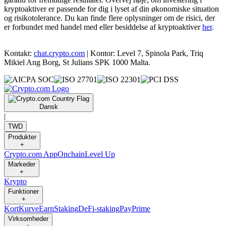
kryptoaktiver er passende for dig i lyset af din økonomiske situation
og risikotolerance. Du kan finde flere oplysninger om de risici, der
er forbundet med handel med eller besiddelse af kryptoaktiver
her
.
Kontakt:
chat.crypto.com
| Kontor: Level 7, Spinola Park, Triq
Mikiel Ang Borg, St Julians SPK 1000 Malta.
Dansk
|
TWD
Produkter
+
Crypto.com App
Onchain
Level Up
Markeder
+
Krypto
Funktioner
+
Kort
Kurve
Earn
Staking
DeFi-staking
Pay
Prime
Virksomheder