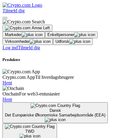
Tilmeld dig
Markeder
Enkeltpersoner
Virksomheder
Udforsk
Log ind
Tilmeld dig
Produkter
Crypto.com App
Til hverdagsbrugere
Hent
Onchain
For web3-entusiaster
Hent
Dansk
Det Europæiske Økonomiske Samarbejdsområde (EEA)
TWD