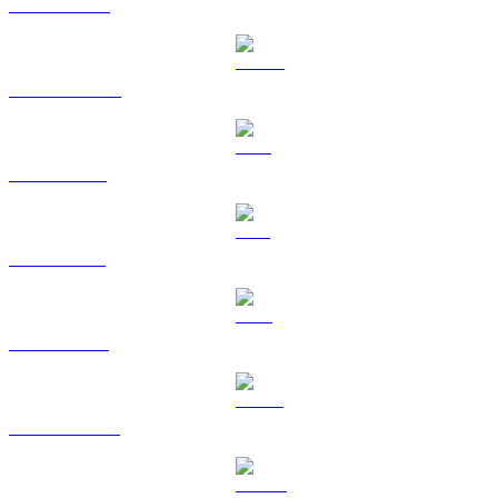
BNB til TWD
USDC til TWD
XRP til TWD
SOL til TWD
TRX til TWD
HYPE til TWD