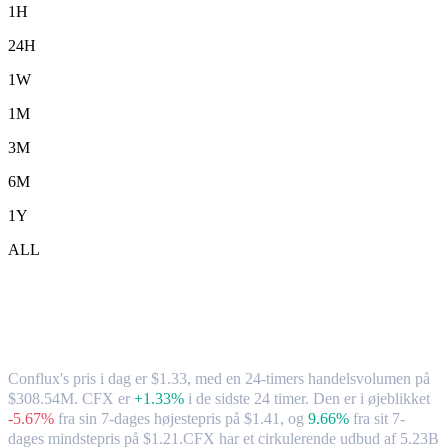
1H
24H
1W
1M
3M
6M
1Y
ALL
Conflux (CFX) til TWD – valutakurs og
markedsdata
Conflux's pris i dag er $1.33, med en 24-timers handelsvolumen på
$308.54M. CFX er
+1.33%
i de sidste 24 timer.
Den er i øjeblikket
-5.67%
fra sin 7-dages højestepris på $1.41,
og
9.66%
fra sit 7-
dages mindstepris på $1.21.
CFX har et cirkulerende udbud af 5.23B