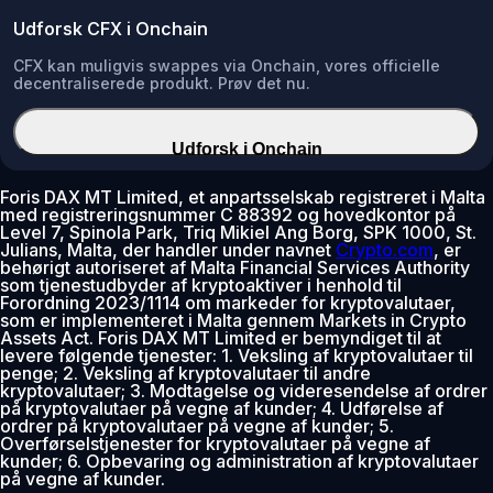
Udforsk CFX i Onchain
CFX kan muligvis swappes via Onchain, vores officielle
decentraliserede produkt. Prøv det nu.
Udforsk i Onchain
Foris DAX MT Limited, et anpartsselskab registreret i Malta
med registreringsnummer C 88392 og hovedkontor på
Level 7, Spinola Park, Triq Mikiel Ang Borg, SPK 1000, St.
Julians, Malta, der handler under navnet
Crypto.com
, er
behørigt autoriseret af Malta Financial Services Authority
som tjenestudbyder af kryptoaktiver i henhold til
Forordning 2023/1114 om markeder for kryptovalutaer,
som er implementeret i Malta gennem Markets in Crypto
Assets Act. Foris DAX MT Limited er bemyndiget til at
levere følgende tjenester: 1. Veksling af kryptovalutaer til
penge; 2. Veksling af kryptovalutaer til andre
kryptovalutaer; 3. Modtagelse og videresendelse af ordrer
på kryptovalutaer på vegne af kunder; 4. Udførelse af
ordrer på kryptovalutaer på vegne af kunder; 5.
Overførselstjenester for kryptovalutaer på vegne af
kunder; 6. Opbevaring og administration af kryptovalutaer
på vegne af kunder.