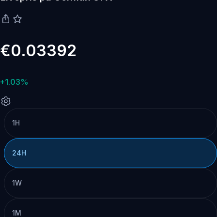
€0.03392
+1.03%
1H
24H
1W
1M