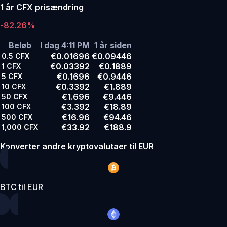
1 år CFX prisændring
-82.26%
Beløb
I dag 4:11 PM
1 år siden
€0.01696
€0.09446
0.5
CFX
€0.03392
€0.1889
1
CFX
€0.1696
€0.9446
5
CFX
€0.3392
€1.889
10
CFX
€1.696
€9.446
50
CFX
€3.392
€18.89
100
CFX
€16.96
€94.46
500
CFX
€33.92
€188.9
1,000
CFX
Konverter andre kryptovalutaer til EUR
BTC til EUR