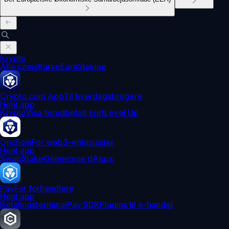
Krypto
Alle coins
Kurve
Earn
Staking
Crypto.com App
Til hverdagsbrugere
Hent app
Krypto
Visa forudbetalt kort
Level Up
Onchain
For web3-entusiaster
Hent app
Swap
Stake
Gennemse dApps
Pay
For forhandlere
Hent app
Betalingsterminal
Pay SDK
Plugins til e-handel