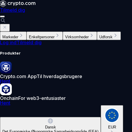
Tilmeld dig
Markeder
Enkeltpersoner
Virksomheder
Udforsk
Log ind
Tilmeld dig
Produkter
Crypto.com App
Til hverdagsbrugere
Hent
Onchain
For web3-entusiaster
Hent
Dansk
EUR
Det Europæiske Økonomiske Samarbejdsområde (EEA)