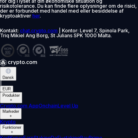
for dig i lyset af din økonomiske situation og
risikotolerance. Du kan finde flere oplysninger om de risici,
der er forbundet med handel med eller besiddelse af
kryptoaktiver
her
.
Kontakt:
chat.crypto.com
| Kontor: Level 7, Spinola Park,
Triq Mikiel Ang Borg, St Julians SPK 1000 Malta.
Dansk
|
EUR
Produkter
+
Crypto.com App
Onchain
Level Up
Markeder
+
Krypto
Funktioner
+
Kort
Kurve
Earn
Staking
DeFi-staking
Pay
Prime