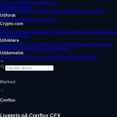
Cronos
EVM-kompatibelt lag 1
Få mere at vide
Cronos PoS
Cronos EVM
Cronos zkEVM
AI Agent SDK
Udforsk
Affiliate
Institutioner
Custody
Crypto.com
Om
os
Virksomhedsnyheder
Produktnyheder
Begivenheder
Karri
og registrering
Udviklere
Cronos PoS
Cronos EVM
Cronos zkEVM
Pay SDK
AI Agent
SDK
MCP Servers
Trading Skill Repo
Uddannelse
Uddannelse
Bitcoin
Research
Markedsopdateringer
Marked
Conflux
Livepris på Conflux CFX