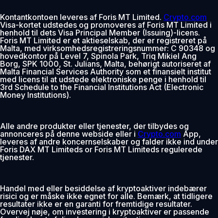
Kontantkontoen leveres af Foris MT Limited.
Crypto.com
Visa-kortet udstedes og promoveres af Foris MT Limited i
henhold til dets Visa Principal Member (Issuing)-licens.
Foris MT Limited er et aktieselskab, der er registreret på
Malta, med virksomhedsregistreringsnummer: C 90348 og
hovedkontor på Level 7, Spinola Park, Triq Mikiel Ang
Borg, SPK 1000, St. Julians, Malta, behørigt autoriseret af
Malta Financial Services Authority som et finansielt institut
med licens til at udstede elektroniske penge i henhold til
3rd Schedule to the Financial Institutions Act (Electronic
Money Institutions).
Alle andre produkter eller tjenester, der tilbydes og
annonceres på denne webside eller i
Crypto.com
App,
leveres af andre koncernselskaber og falder ikke ind under
Foris DAX MT Limiteds or Foris MT Limiteds regulerede
tjenester.
Handel med eller besiddelse af kryptoaktiver indebærer
risici og er måske ikke egnet for alle. Bemærk, at tidligere
resultater ikke er en garanti for fremtidige resultater.
Overvej nøje, om investering i kryptoaktiver er passende