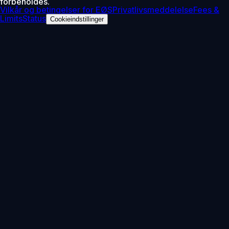
forbeholdes.
Vilkår og betingelser for EØS
Privatlivsmeddelelse
Fees &
Limits
Status
Cookieindstillinger