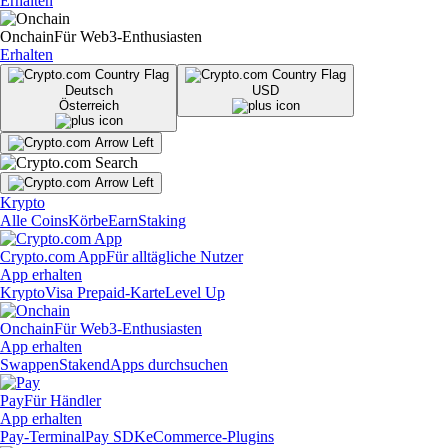
Erhalten
Onchain
Für Web3-Enthusiasten
Erhalten
Deutsch
USD
Österreich
Krypto
Alle Coins
Körbe
Earn
Staking
Crypto.com App
Für alltägliche Nutzer
App erhalten
Krypto
Visa Prepaid-Karte
Level Up
Onchain
Für Web3-Enthusiasten
App erhalten
Swappen
Staken
dApps durchsuchen
Pay
Für Händler
App erhalten
Pay-Terminal
Pay SDK
eCommerce-Plugins