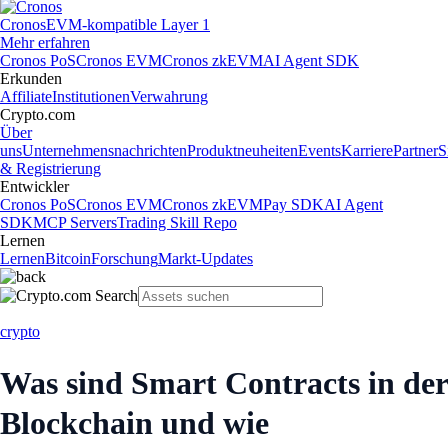
Cronos
EVM-kompatible Layer 1
Mehr erfahren
Cronos PoS
Cronos EVM
Cronos zkEVM
AI Agent SDK
Erkunden
Affiliate
Institutionen
Verwahrung
Crypto.com
Über
uns
Unternehmensnachrichten
Produktneuheiten
Events
Karriere
Partner
S
& Registrierung
Entwickler
Cronos PoS
Cronos EVM
Cronos zkEVM
Pay SDK
AI Agent
SDK
MCP Servers
Trading Skill Repo
Lernen
Lernen
Bitcoin
Forschung
Markt-Updates
crypto
Was sind Smart Contracts in der
Blockchain und wie