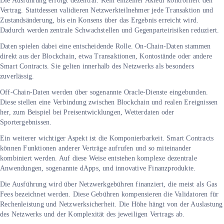
Die Ausführung erfolgt dezentral. Kein einzelner Akteur kontrolliert den
Vertrag. Stattdessen validieren Netzwerkteilnehmer jede Transaktion und
Zustandsänderung, bis ein Konsens über das Ergebnis erreicht wird.
Dadurch werden zentrale Schwachstellen und Gegenparteirisiken reduziert.
Daten spielen dabei eine entscheidende Rolle. On-Chain-Daten stammen
direkt aus der Blockchain, etwa Transaktionen, Kontostände oder andere
Smart Contracts. Sie gelten innerhalb des Netzwerks als besonders
zuverlässig.
Off-Chain-Daten werden über sogenannte Oracle-Dienste eingebunden.
Diese stellen eine Verbindung zwischen Blockchain und realen Ereignissen
her, zum Beispiel bei Preisentwicklungen, Wetterdaten oder
Sportergebnissen.
Ein weiterer wichtiger Aspekt ist die Komponierbarkeit. Smart Contracts
können Funktionen anderer Verträge aufrufen und so miteinander
kombiniert werden. Auf diese Weise entstehen komplexe dezentrale
Anwendungen, sogenannte dApps, und innovative Finanzprodukte.
Die Ausführung wird über Netzwerkgebühren finanziert, die meist als Gas
Fees bezeichnet werden. Diese Gebühren kompensieren die Validatoren für
Rechenleistung und Netzwerksicherheit. Die Höhe hängt von der Auslastung
des Netzwerks und der Komplexität des jeweiligen Vertrags ab.