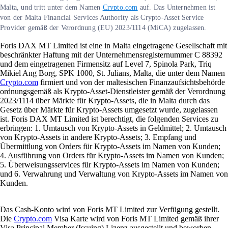
Malta, und tritt unter dem Namen
Crypto.com
auf. Das Unternehmen ist
von der Malta Financial Services Authority als Crypto-Asset Service
Provider gemäß der Verordnung (EU) 2023/1114 (MiCA) zugelassen.
Foris DAX MT Limited ist eine in Malta eingetragene Gesellschaft mit
beschränkter Haftung mit der Unternehmensregisternummer C 88392
und dem eingetragenen Firmensitz auf Level 7, Spinola Park, Triq
Mikiel Ang Borg, SPK 1000, St. Julians, Malta, die unter dem Namen
Crypto.com
firmiert und von der maltesischen Finanzaufsichtsbehörde
ordnungsgemäß als Krypto-Asset-Dienstleister gemäß der Verordnung
2023/1114 über Märkte für Krypto-Assets, die in Malta durch das
Gesetz über Märkte für Krypto-Assets umgesetzt wurde, zugelassen
ist. Foris DAX MT Limited ist berechtigt, die folgenden Services zu
erbringen: 1. Umtausch von Krypto-Assets in Geldmittel; 2. Umtausch
von Krypto-Assets in andere Krypto-Assets; 3. Empfang und
Übermittlung von Orders für Krypto-Assets im Namen von Kunden;
4. Ausführung von Orders für Krypto-Assets im Namen von Kunden;
5. Überweisungsservices für Krypto-Assets im Namen von Kunden;
und 6. Verwahrung und Verwaltung von Krypto-Assets im Namen von
Kunden.
Das Cash-Konto wird von Foris MT Limited zur Verfügung gestellt.
Die
Crypto.com
Visa Karte wird von Foris MT Limited gemäß ihrer
Visa Principal Member (Issuing) Lizenz ausgestellt und beworben.