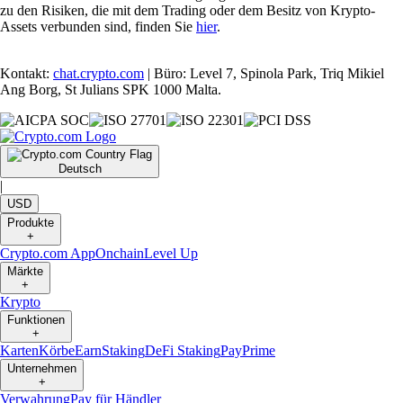
zu den Risiken, die mit dem Trading oder dem Besitz von Krypto-
Assets verbunden sind, finden Sie
hier
.
Kontakt:
chat.crypto.com
| Büro: Level 7, Spinola Park, Triq Mikiel
Ang Borg, St Julians SPK 1000 Malta.
Deutsch
|
USD
Produkte
+
Crypto.com App
Onchain
Level Up
Märkte
+
Krypto
Funktionen
+
Karten
Körbe
Earn
Staking
DeFi Staking
Pay
Prime
Unternehmen
+
Verwahrung
Pay für Händler