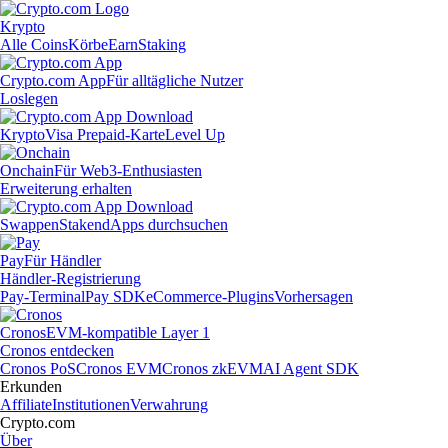
Krypto
Alle Coins
Körbe
Earn
Staking
Crypto.com App
Für alltägliche Nutzer
Loslegen
Krypto
Visa Prepaid-Karte
Level Up
Onchain
Für Web3-Enthusiasten
Erweiterung erhalten
Swappen
Staken
dApps durchsuchen
Pay
Für Händler
Händler-Registrierung
Pay-Terminal
Pay SDK
eCommerce-Plugins
Vorhersagen
Cronos
EVM-kompatible Layer 1
Cronos entdecken
Cronos PoS
Cronos EVM
Cronos zkEVM
AI Agent SDK
Erkunden
Affiliate
Institutionen
Verwahrung
Crypto.com
Über