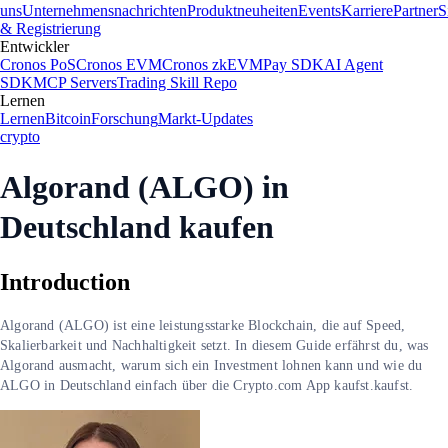
uns
Unternehmensnachrichten
Produktneuheiten
Events
Karriere
Partner
S
& Registrierung
Entwickler
Cronos PoS
Cronos EVM
Cronos zkEVM
Pay SDK
AI Agent
SDK
MCP Servers
Trading Skill Repo
Lernen
Lernen
Bitcoin
Forschung
Markt-Updates
crypto
Algorand (ALGO) in
Deutschland kaufen
Introduction
Algorand (ALGO) ist eine leistungsstarke Blockchain, die auf Speed,
Skalierbarkeit und Nachhaltigkeit setzt. In diesem Guide erfährst du, was
Algorand ausmacht, warum sich ein Investment lohnen kann und wie du
ALGO in Deutschland einfach über die Crypto.com App kaufst.kaufst.