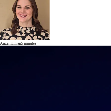
Anzél Killian
5
minutes