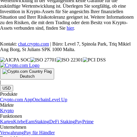
Wertentwicklung in der Vergangenheit keine Garantie für die
zukünftige Wertentwicklung ist. Überlegen Sie sorgfältig, ob eine
Investition in Krypto-Assets für Sie angesichts Ihrer finanziellen
Situation und Ihrer Risikotoleranz geeignet ist. Weitere Informationen
zu den Risiken, die mit dem Trading oder dem Besitz von Krypto-
Assets verbunden sind, finden Sie
hier
.
Kontakt:
chat.crypto.com
| Büro: Level 7, Spinola Park, Triq Mikiel
Ang Borg, St Julians SPK 1000 Malta.
Deutsch
|
USD
Produkte
Crypto.com App
Onchain
Level Up
Märkte
Krypto
Funktionen
Karten
Körbe
Earn
Staking
DeFi Staking
Pay
Prime
Unternehmen
Verwahrung
Pay für Händler