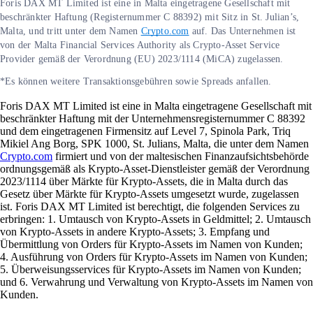
Foris DAX MT Limited ist eine in Malta eingetragene Gesellschaft mit
beschränkter Haftung (Registernummer C 88392) mit Sitz in St. Julian’s,
Malta, und tritt unter dem Namen
Crypto.com
auf. Das Unternehmen ist
von der Malta Financial Services Authority als Crypto-Asset Service
Provider gemäß der Verordnung (EU) 2023/1114 (MiCA) zugelassen.
*Es können weitere Transaktionsgebühren sowie Spreads anfallen.
Foris DAX MT Limited ist eine in Malta eingetragene Gesellschaft mit
beschränkter Haftung mit der Unternehmensregisternummer C 88392
und dem eingetragenen Firmensitz auf Level 7, Spinola Park, Triq
Mikiel Ang Borg, SPK 1000, St. Julians, Malta, die unter dem Namen
Crypto.com
firmiert und von der maltesischen Finanzaufsichtsbehörde
ordnungsgemäß als Krypto-Asset-Dienstleister gemäß der Verordnung
2023/1114 über Märkte für Krypto-Assets, die in Malta durch das
Gesetz über Märkte für Krypto-Assets umgesetzt wurde, zugelassen
ist. Foris DAX MT Limited ist berechtigt, die folgenden Services zu
erbringen: 1. Umtausch von Krypto-Assets in Geldmittel; 2. Umtausch
von Krypto-Assets in andere Krypto-Assets; 3. Empfang und
Übermittlung von Orders für Krypto-Assets im Namen von Kunden;
4. Ausführung von Orders für Krypto-Assets im Namen von Kunden;
5. Überweisungsservices für Krypto-Assets im Namen von Kunden;
und 6. Verwahrung und Verwaltung von Krypto-Assets im Namen von
Kunden.