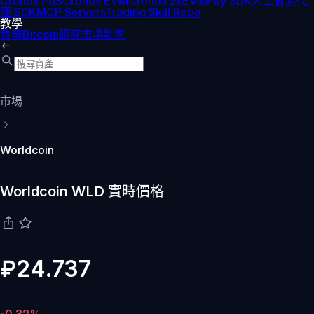
Cronos PoS
Cronos EVM
Cronos zkEVM
Pay SDK
人工智能代
理 SDK
MCP Servers
Trading Skill Repo
教學
教學
Bitcoin
研究
市場動態
市場
Worldcoin
Worldcoin WLD 實時價格
₽24.737
-0.32%