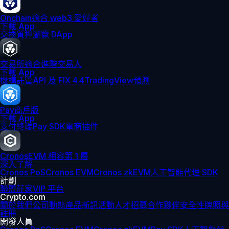
Onchain
適合 web3 愛好者
下載 App
交換
質押
瀏覽 DApp
交易所
適合進階交易人
下載 App
機構
託管
API 及 FIX 4.4
TradingView
預測
Pay
商戶版
下載 App
支付終端
Pay SDK
電商插件
Cronos
EVM 相容第 1 層
深入了解
Cronos PoS
Cronos EVM
Cronos zkEVM
人工智能代理 SDK
計劃
聯盟
莊家
VIP 平台
Crypto.com
關於我們
公司動態
產品新訊
活動
人才招募
合作夥伴
安全性
牌照與
註冊
開發人員