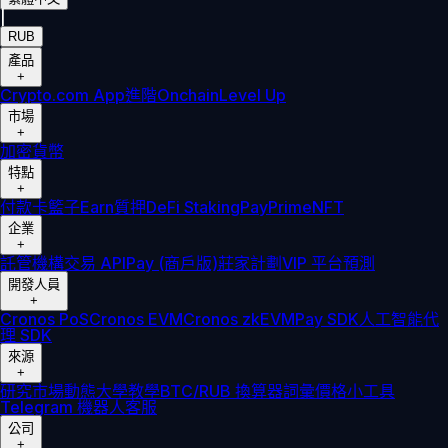
|
RUB
產品
+
Crypto.com App
進階
Onchain
Level Up
市場
+
加密貨幣
特點
+
付款卡
籃子
Earn
質押
DeFi Staking
Pay
Prime
NFT
企業
+
託管
機構
交易 API
Pay (商戶版)
莊家計劃
VIP 平台
預測
開發人員
+
Cronos PoS
Cronos EVM
Cronos zkEVM
Pay SDK
人工智能代
理 SDK
來源
+
研究
市場動態
大學
教學
BTC/RUB 換算器
詞彙
價格小工具
Telegram 機器人
客服
公司
+