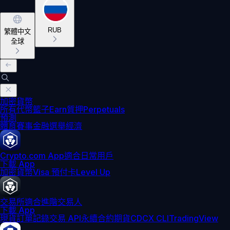
RUB
繁體中文
全球
加密貨幣
所有代幣
籃子
Earn
質押
Perpetuals
預測
體育賽事
金融
選舉
經濟
Crypto.com App
適合日常用戶
下載 App
加密貨幣
Visa 預付卡
Level Up
交易所
適合進階交易人
下載 App
現貨訂單記錄
交易 API
永續合約期貨
CDCX CLI
TradingView