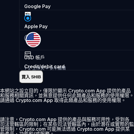
Google Pay
Apple Pay
USD
帳戶
Credit/debit card
1-2 工作天 • 免手續費
買入 SHIB
即時
•
存入
2.99%
本網站之設立目的，僅限於顯示 Crypto.com App 提供的產品
和服務相關資訊，並無意提供任何此類產品和服務的使用權限。
首 30 日 0% 費用
請通過 Crypto.com App 取得此類產品和服務的使用權限。
新增
請注意，Crypto.com App 提供的產品與服務可用性，受到各
司法管轄區的限制；在某些司法管轄區內，由於潛在或實際的監
管限制，Crypto.com 可能無法透過 Crypto.com App 提供某
些產品、功能和/或服務。