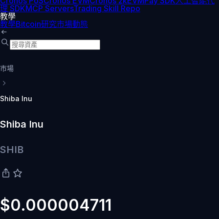
Cronos PoS
Cronos EVM
Cronos zkEVM
Pay SDK
人工智能代
理 SDK
MCP Servers
Trading Skill Repo
教學
教學
Bitcoin
研究
市場動態
市場
Shiba Inu
Shiba Inu
SHIB
$0.000004711