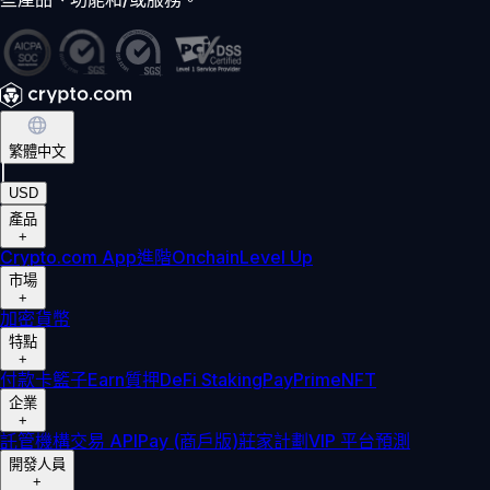
繁體中文
|
USD
產品
+
Crypto.com App
進階
Onchain
Level Up
市場
+
加密貨幣
特點
+
付款卡
籃子
Earn
質押
DeFi Staking
Pay
Prime
NFT
企業
+
託管
機構
交易 API
Pay (商戶版)
莊家計劃
VIP 平台
預測
開發人員
+