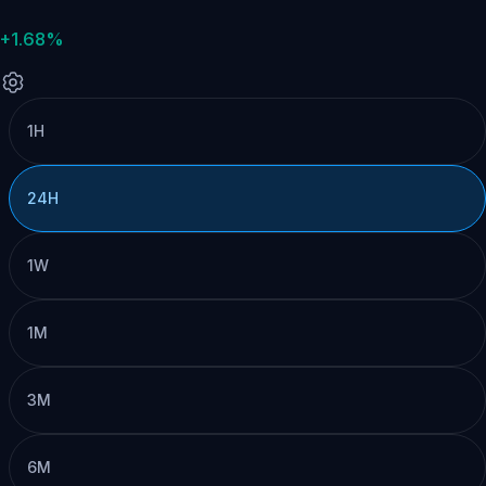
+1.68%
1H
24H
1W
1M
3M
6M