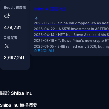
Reddit 追蹤者
Coins AI 最新消息
2026-06-05 - Shiba Inu dropped 9% as heavy
479,731
2026-04-22 - A $575 investment in ASTEROID,
2026-04-14 - NFT bull Steve Aoki sold his S
X 追蹤者
2026-03-16 - T. Rowe Price's new crypto ET
2026-01-05 - SHIB rallied early 2026, but hi
查看最新消息
3,697,241
關於 Shiba Inu
Shiba Inu
價格摘要