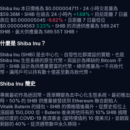
Shiba Inu 本日價格為 $0.000004711，24 小時交易量為
$59.36M。SHIB 在過去 24 小時內
+1.68%
。
目前距離 7 日最
高位 $0.000005045
-6.62%
，
且距離 7 日最低位
$0.000004563
3.23%
。
SHIB 的流通供應量為 589.24T
SHIB，最大供應量為 589.55T SHIB。
什麼是 Shiba Inu？
Shiba Inu (SHIB) 是去中心化、自發性社群建設的實驗，也是
Shiba Inu 生態系統的原生代幣。與設計為稀缺的 Bitcoin 不
同，SHIB 設計為供應量豐富的代幣，總供應量為一千兆枚代
幣，讓用戶可以持有數十億甚至數兆枚代幣。
Shiba Inu 簡史
專案最初作為迷因幣，逐漸轉變為去中心化生態系統。最初推出
時，50% 的 SHIB 供應量被發送到 Ethereum 聯合創始人
Vitalik Buterin 的錢包。SHIB 的價格隨後飆升，從歷史低位上
漲超過 150,000 倍。Buterin 後來將他持有的 10% SHIB 捐贈
給印度的 COVID-19 救濟基金 (當時價值約 10 億美元)，並銷毀
剩餘的 40%，從流通幣數中永久移除。