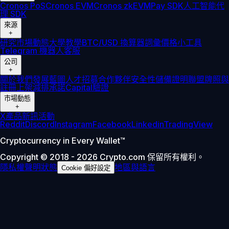
Cronos PoS
Cronos EVM
Cronos zkEVM
Pay SDK
人工智能代
理 SDK
來源
+
研究
市場動態
大學
教學
BTC/USD 換算器
詞彙
價格小工具
Telegram 機器人
客服
公司
+
關於我們
發展藍圖
人才招募
合作夥伴
安全性
儲備證明
聯盟
牌照與
註冊
上架
減排承諾
Capital
驗證
市場動態
+
X
產品新訊
活動
Reddit
Discord
Instagram
Facebook
Linkedin
TradingView
Cryptocurrency in Every Wallet™
Copyright © 2018 - 2026 Crypto.com 保留所有權利。
隱私權聲明
狀態
地區與語言
Cookie 偏好設定