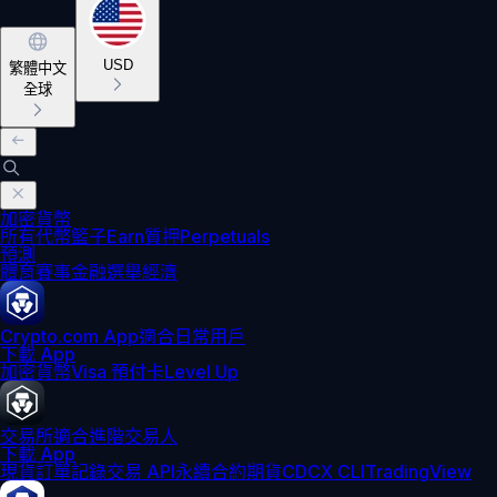
USD
繁體中文
全球
加密貨幣
所有代幣
籃子
Earn
質押
Perpetuals
預測
體育賽事
金融
選舉
經濟
Crypto.com App
適合日常用戶
下載 App
加密貨幣
Visa 預付卡
Level Up
交易所
適合進階交易人
下載 App
現貨訂單記錄
交易 API
永續合約期貨
CDCX CLI
TradingView