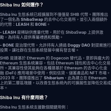
Shiba Inu 如何運作？
Shiba Inu 生態系統已經擴展到不僅僅是 SHIB 代幣。團隊推出
了一個名為
ShibaSwap
的去中心化交易所，並引入兩個額外
的代幣：
LEASH
和
BONE
。
- LEASH
是稀缺供應量代幣，用於在 ShibaSwap 上提供激
勵，為持有人提供專屬禮遇和獎勵。
- BONE
是治理代幣，允許持有人通過
Doggy DAO
對提案進行
投票，讓社群在生態系統發展中擁有發言權。
SHIB 是建基於 Ethereum 的 Dogecoin 替代品，意即與龐大的
Ethereum 生態系統兼容，包括 Ethereum 錢包和去中心化交易
所。其兼容性使其能夠在各種建基於 Ethereum 的去中心化金
融 (DeFi) 應用場景中使用，例如信貸、儲蓄產品和 NFT 市場。
2023 年，團隊還推出了
Shibarium
，此為建立在 Ethereum
上的第二層區塊鏈，以改善生態系統內的可擴展性並降低交易成
本。
Shiba Inu 有什麼用途？
Shiba Inu 生態系統支援數個關鍵用例：