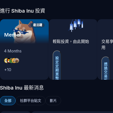
進行 Shiba Inu 投資
最活躍
Meme
輕鬆投資，由此開始
交易
用
4
Months
設
定
透
定
過
+
10
期
交
買
易
幣
所
買
Shiba Inu 最新消息
賣
全部
社群平台貼文
影片