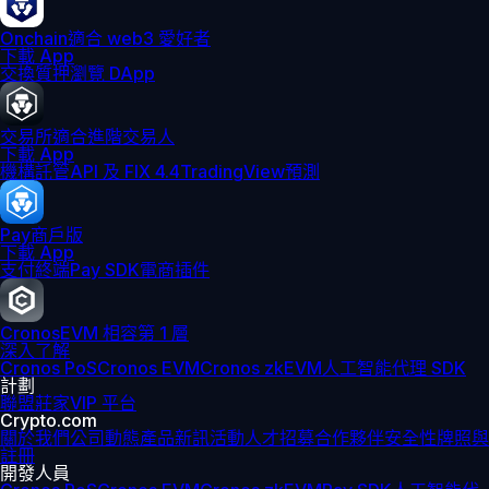
Onchain
適合 web3 愛好者
下載 App
交換
質押
瀏覽 DApp
交易所
適合進階交易人
下載 App
機構
託管
API 及 FIX 4.4
TradingView
預測
Pay
商戶版
下載 App
支付終端
Pay SDK
電商插件
Cronos
EVM 相容第 1 層
深入了解
Cronos PoS
Cronos EVM
Cronos zkEVM
人工智能代理 SDK
計劃
聯盟
莊家
VIP 平台
Crypto.com
關於我們
公司動態
產品新訊
活動
人才招募
合作夥伴
安全性
牌照與
註冊
開發人員