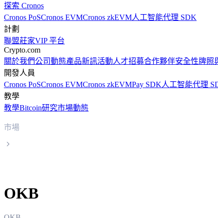
探索 Cronos
Cronos PoS
Cronos EVM
Cronos zkEVM
人工智能代理 SDK
計劃
聯盟
莊家
VIP 平台
Crypto.com
關於我們
公司動態
產品新訊
活動
人才招募
合作夥伴
安全性
牌照
開發人員
Cronos PoS
Cronos EVM
Cronos zkEVM
Pay SDK
人工智能代理 S
教學
教學
Bitcoin
研究
市場動態
市場
OKB
OKB
OKB