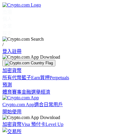
市場
個人
企業
探索
/
登入
註冊
加密貨幣
所有代幣
籃子
Earn
質押
Perpetuals
預測
體育賽事
金融
選舉
經濟
Crypto.com App
適合日常用戶
開始使用
加密貨幣
Visa 預付卡
Level Up