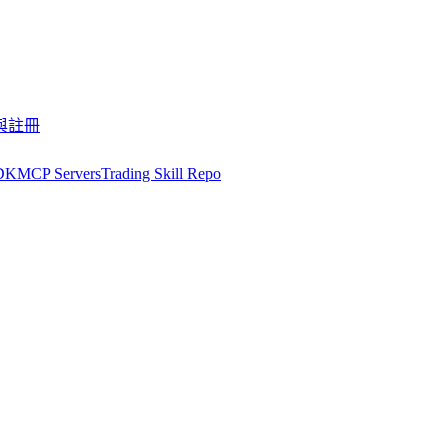
與註冊
DK
MCP Servers
Trading Skill Repo