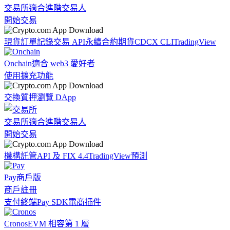
交易所
適合進階交易人
開始交易
現貨訂單記錄
交易 API
永續合約期貨
CDCX CLI
TradingView
Onchain
適合 web3 愛好者
使用擴充功能
交換
質押
瀏覽 DApp
交易所
適合進階交易人
開始交易
機構
託管
API 及 FIX 4.4
TradingView
預測
Pay
商戶版
商戶註冊
支付終端
Pay SDK
電商插件
Cronos
EVM 相容第 1 層