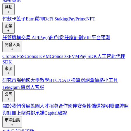
加密貨幣
特點
+
付款卡
籃子
Earn
質押
DeFi Staking
Pay
Prime
NFT
企業
+
託管
機構
交易 API
Pay (商戶版)
莊家計劃
VIP 平台
預測
開發人員
+
Cronos PoS
Cronos EVM
Cronos zkEVM
Pay SDK
人工智能代理
SDK
來源
+
研究
市場動態
大學
教學
BTC/CAD 換算器
詞彙
價格小工具
Telegram 機器人
客服
公司
+
關於我們
發展藍圖
人才招募
合作夥伴
安全性
儲備證明
聯盟
牌照
與註冊
上架
減排承諾
Capital
驗證
市場動態
+