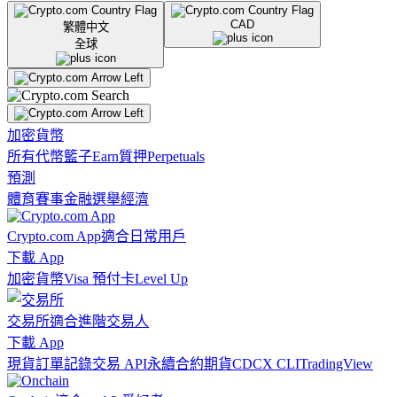
CAD
繁體中文
全球
加密貨幣
所有代幣
籃子
Earn
質押
Perpetuals
預測
體育賽事
金融
選舉
經濟
Crypto.com App
適合日常用戶
下載 App
加密貨幣
Visa 預付卡
Level Up
交易所
適合進階交易人
下載 App
現貨訂單記錄
交易 API
永續合約期貨
CDCX CLI
TradingView