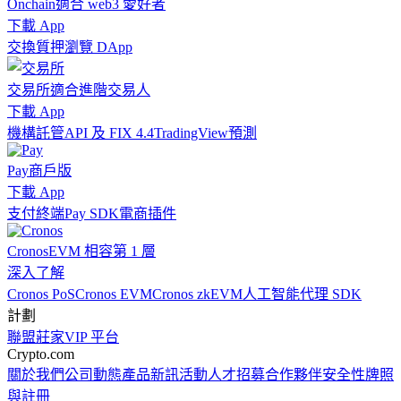
Onchain
適合 web3 愛好者
下載 App
交換
質押
瀏覽 DApp
交易所
適合進階交易人
下載 App
機構
託管
API 及 FIX 4.4
TradingView
預測
Pay
商戶版
下載 App
支付終端
Pay SDK
電商插件
Cronos
EVM 相容第 1 層
深入了解
Cronos PoS
Cronos EVM
Cronos zkEVM
人工智能代理 SDK
計劃
聯盟
莊家
VIP 平台
Crypto.com
關於我們
公司動態
產品新訊
活動
人才招募
合作夥伴
安全性
牌照
與註冊