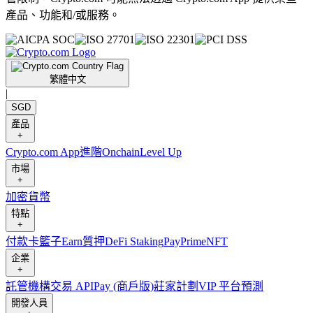
產品、功能和/或服務。
繁體中文
|
SGD
產品
+
Crypto.com App
進階
Onchain
Level Up
市場
+
加密貨幣
特點
+
付款卡
籃子
Earn
質押
DeFi Staking
Pay
Prime
NFT
企業
+
託管
機構
交易 API
Pay (商戶版)
莊家計劃
VIP 平台
預測
開發人員