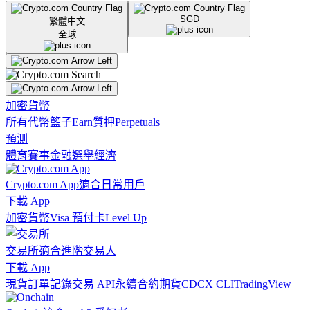
SGD
繁體中文
全球
加密貨幣
所有代幣
籃子
Earn
質押
Perpetuals
預測
體育賽事
金融
選舉
經濟
Crypto.com App
適合日常用戶
下載 App
加密貨幣
Visa 預付卡
Level Up
交易所
適合進階交易人
下載 App
現貨訂單記錄
交易 API
永續合約期貨
CDCX CLI
TradingView