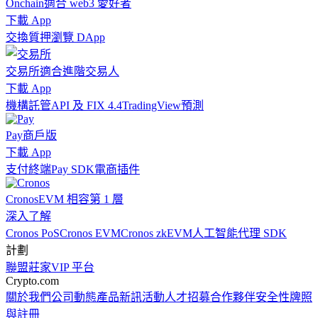
Onchain
適合 web3 愛好者
下載 App
交換
質押
瀏覽 DApp
交易所
適合進階交易人
下載 App
機構
託管
API 及 FIX 4.4
TradingView
預測
Pay
商戶版
下載 App
支付終端
Pay SDK
電商插件
Cronos
EVM 相容第 1 層
深入了解
Cronos PoS
Cronos EVM
Cronos zkEVM
人工智能代理 SDK
計劃
聯盟
莊家
VIP 平台
Crypto.com
關於我們
公司動態
產品新訊
活動
人才招募
合作夥伴
安全性
牌照
與註冊