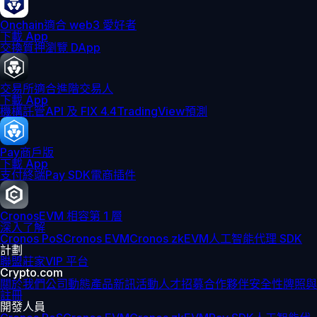
Onchain
適合 web3 愛好者
下載 App
交換
質押
瀏覽 DApp
交易所
適合進階交易人
下載 App
機構
託管
API 及 FIX 4.4
TradingView
預測
Pay
商戶版
下載 App
支付終端
Pay SDK
電商插件
Cronos
EVM 相容第 1 層
深入了解
Cronos PoS
Cronos EVM
Cronos zkEVM
人工智能代理 SDK
計劃
聯盟
莊家
VIP 平台
Crypto.com
關於我們
公司動態
產品新訊
活動
人才招募
合作夥伴
安全性
牌照與
註冊
開發人員