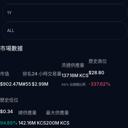
1Y
ALL
市場數據
歷史高位
流通供應量
$28.80
市值
排名
24 小時交易量
137.16M KCS
$902.47M
#55
$2.99M
-337.62%
96% 佔總額比例
歷史低位
$0.34
總供應量
最大供應量
94.89%
142.16M KCS
200M KCS