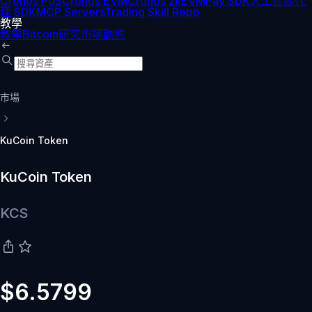
Cronos PoS
Cronos EVM
Cronos zkEVM
Pay SDK
人工智能代
理 SDK
MCP Servers
Trading Skill Repo
教學
教學
Bitcoin
研究
市場動態
市場
KuCoin Token
KuCoin Token
KCS
$6.5799