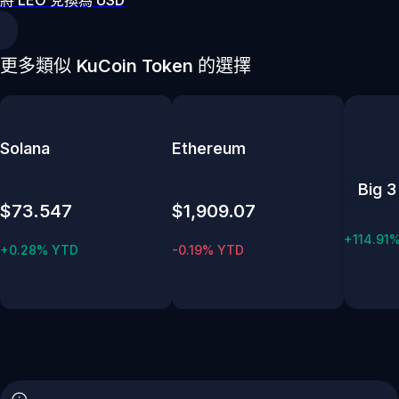
更多類似 KuCoin Token 的選擇
Solana
Ethereum
Big 3
$73.547
$1,909.07
+114.91
+0.28% YTD
-0.19% YTD