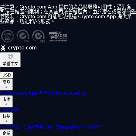
請注意，Crypto.com App 提供的產品與服務可用性，受到各
司法管轄區的限制；在某些司法管轄區內，由於潛在或實際的監
管限制，Crypto.com 可能無法透過 Crypto.com App 提供某
些產品、功能和/或服務。
繁體中文
|
USD
產品
+
Crypto.com App
進階
Onchain
Level Up
市場
+
加密貨幣
特點
+
付款卡
籃子
Earn
質押
DeFi Staking
Pay
Prime
NFT
企業