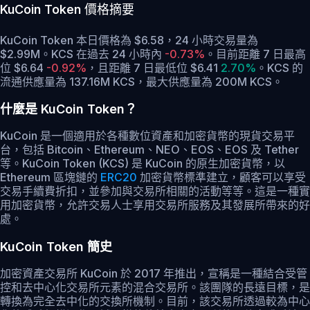
KuCoin Token
價格摘要
KuCoin Token 本日價格為 $6.58，24 小時交易量為
$2.99M。KCS 在過去 24 小時內
-0.73%
。
目前距離 7 日最高
位 $6.64
-0.92%
，
且距離 7 日最低位 $6.41
2.70%
。
KCS 的
流通供應量為 137.16M KCS，最大供應量為 200M KCS。
什麼是 KuCoin Token？
KuCoin 是一個適用於各種數位資產和加密貨幣的現貨交易平
台，包括 Bitcoin、Ethereum、NEO、EOS、EOS 及 Tether
等。KuCoin Token (KCS) 是 KuCoin 的原生加密貨幣，以
Ethereum 區塊鏈的
ERC20
加密貨幣標準建立，顧客可以享受
交易手續費折扣，並參加與交易所相關的活動等等。這是一種實
用加密貨幣，允許交易人士享用交易所服務及其發展所帶來的好
處。
KuCoin Token 簡史
加密資產交易所 KuCoin 於 2017 年推出，宣稱是一種結合受管
控和去中心化交易所元素的混合交易所。該團隊的長遠目標，是
轉換為完全去中化的交換所機制。目前，該交易所透過較為中心