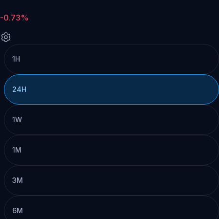
-0.73%
1H
24H
1W
1M
3M
6M