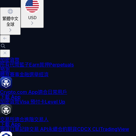
USD
繁體中文
全球
加密貨幣
所有代幣
籃子
Earn
質押
Perpetuals
預測
體育賽事
金融
選舉
經濟
Crypto.com App
適合日常用戶
下載 App
加密貨幣
Visa 預付卡
Level Up
交易所
適合進階交易人
下載 App
現貨訂單記錄
交易 API
永續合約期貨
CDCX CLI
TradingView