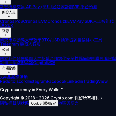
+
託管
機構
交易 API
Pay (商戶版)
莊家計劃
VIP 平台
預測
開發人員
+
Cronos PoS
Cronos EVM
Cronos zkEVM
Pay SDK
人工智能代
理 SDK
來源
+
研究
市場動態
大學
教學
BTC/USD 換算器
詞彙
價格小工具
Telegram 機器人
客服
公司
+
關於我們
發展藍圖
人才招募
合作夥伴
安全性
儲備證明
聯盟
牌照與
註冊
上架
減排承諾
Capital
驗證
市場動態
+
X
產品新訊
活動
Reddit
Discord
Instagram
Facebook
Linkedin
TradingView
Cryptocurrency in Every Wallet™
Copyright © 2018 - 2026 Crypto.com 保留所有權利。
隱私權聲明
狀態
地區與語言
Cookie 偏好設定