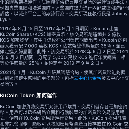
化的體系架構運作，試圖模仿傳統資產交易所的最佳實踐手法，
例如專業風險和法遵團隊。這些團隊致力進行內部監控和跨部門
評估，以減少平台上的欺詐行為。交易所現任執行長是 Johnny
Lyu。
2017 年 8 月 15 日至 2017 年 9 月 1 日期間，Kucoin 出售
KuCoin Shares (KCS) 加密貨幣。該交易所創造總共 2 億枚
KCS 加密貨幣，其中 1 億枚在公開發售期間出售。Kucoin 的創
辦人獲分配 7,000 萬枚 KCS，佔該幣總供應量的 35％，並已
鎖定進入歸屬期。此外，該交易所於 2018 年 9 月 2 日至 2021
年 9 月 2 日期間，分配了 5,000 萬枚 KCS 進行年度銷售，相
等於供應量的 25％，並鎖定至 2019 年 9 月 2 日。
2021 年 1 月，KuCoin 升級其智慧合約，使其加密貨幣能夠擴
展到區塊鏈生態圈的更多部分，包括
去中心化金融
及去中心化交
易所等。
KuCoin Token 如何運作
KuCoin 加密貨幣交易所允許用戶購買、交易和儲存各種加密貨
幣。用戶可以透過網路介面和行動裝置的加密貨幣交易應用程
式，便可在 KuCoin 交易所進行交易。此外，KuCoin 提供託管
和非託管服務；顧客可以將加密貨幣資產直接存放在 KuCoin 交