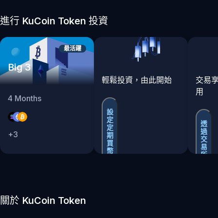
進行 KuCoin Token 投資
最活躍
Big 3
輕鬆投資，由此開始
交易
用
4
Months
設
定
透
定
過
+
3
期
交
買
易
幣
所
買
賣
關於 KuCoin Token