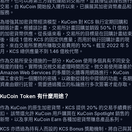
易所，也可以將第三方錢包連結到交易所，並直接從該錢包進行
交易。自 KuCoin 開始投入運作以來，已擴展其加密貨幣產品和
服務。
為增強其加密貨幣經濟模型，KuCoin 對 KCS 執行定期回購和
銷毀計畫。根據該計畫，交易所計畫回購並銷毀 50% (1 億枚)
的加密貨幣供應。從長遠來看，交易所的目標是在回購計畫結束
後，達成 1 億枚 KCS 的固定供應量；而用於執行回購計畫的現
金，來自交易所業務所賺取交易費用的 10%。截至 2022 年 5
月，KCS 總供應量不到 1.46 億枚代幣。
作為交易所安全措施的一部分，KuCoin 使用多個具有不同安全
程度的錢包，實際情況視交易處理時間而定。微交易使用建基於
Amazon Web Services 的多層防火牆專用網路進行。KuCoin
礦工會收到一個獨特的密碼，以啟動從錢包中提領的功能。長期
資產由銀行託管，需要通過獨立的私鑰進行多次簽署才能存取。
KuCoin Token 有什麼用途？
作為 KuCoin 的原生加密貨幣，KCS 提供 20% 的交易手續費折
扣。 該幣還允許 KuCoin 用戶購買在 KuCoin Spotlight 銷售的
新幣，以及享用 KuCoin Earn 各種加密貨幣賺息產品系列。
KCS 亦透過為持有人而設的 KCS Bonus 獎勵機制，將自己與其