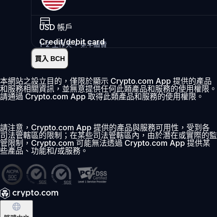
USD
帳戶
Credit/debit card
1-2 工作天 • 免手續費
買入 BCH
即時
•
存入
2.99%
本網站之設立目的，僅限於顯示 Crypto.com App 提供的產品
和服務相關資訊，並無意提供任何此類產品和服務的使用權限。
首 30 日 0% 費用
請通過 Crypto.com App 取得此類產品和服務的使用權限。
新增
請注意，Crypto.com App 提供的產品與服務可用性，受到各
司法管轄區的限制；在某些司法管轄區內，由於潛在或實際的監
管限制，Crypto.com 可能無法透過 Crypto.com App 提供某
些產品、功能和/或服務。