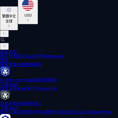
USD
繁體中文
全球
加密貨幣
所有代幣
籃子
Earn
質押
Perpetuals
預測
體育賽事
金融
選舉
經濟
Crypto.com App
適合日常用戶
下載 App
加密貨幣
Visa 預付卡
Level Up
交易所
適合進階交易人
下載 App
現貨訂單記錄
交易 API
永續合約期貨
CDCX CLI
TradingView