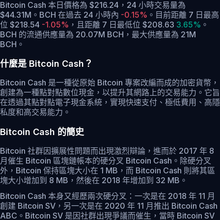
Bitcoin Cash 本日價格為 $216.24，24 小時交易量為
$44.31M。BCH 在過去 24 小時內
-0.15%
。
目前距離 7 日最高
位 $218.54
-1.05%
，
且距離 7 日最低位 $208.63
3.65%
。
BCH 的流通供應量為 20.07M BCH，最大供應量為 21M
BCH。
什麼是 Bitcoin Cash？
Bitcoin Cash 是一種從原始 Bitcoin 專案改編而成的加密貨幣，
創建為一種點對點數位現金，以提升其網路上的交易能力。它旨
在透過其點對點電子現金系統，實現快速支付、極低費用、高隱
私度和高交易能力。
Bitcoin Cash 的簡史
Bitcoin 社群因擴展性問題而出現激烈辯論，進而於 2017 年 8
月催生 Bitcoin 區塊鏈帳本的硬分叉 Bitcoin Cash。除硬分叉
外，Bitcoin 保持區塊大小在 1 MB，而 Bitcoin Cash 則將其區
塊大小增加到 8 MB，然後在 2018 年增加到 32 MB。
Bitcoin Cash 本身又經歷兩次硬分叉：一次是在 2018 年 11 月
創建 Bitcoin SV，另一次是在 2020 年 11 月推出 Bitcoin Cash
ABC。Bitcoin SV 是因社群出現爭議而催生，當時 Bitcoin SV