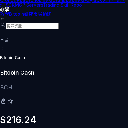
Cronos PoS
Cronos EVM
Cronos zkEVM
Pay SDK
人工智能代
理 SDK
MCP Servers
Trading Skill Repo
教學
教學
Bitcoin
研究
市場動態
市場
Bitcoin Cash
Bitcoin Cash
BCH
$216.24