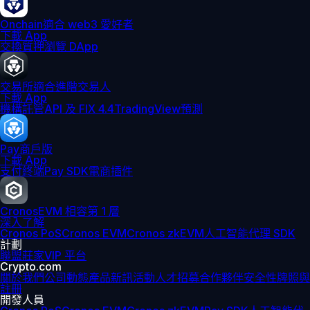
Onchain
適合 web3 愛好者
下載 App
交換
質押
瀏覽 DApp
交易所
適合進階交易人
下載 App
機構
託管
API 及 FIX 4.4
TradingView
預測
Pay
商戶版
下載 App
支付終端
Pay SDK
電商插件
Cronos
EVM 相容第 1 層
深入了解
Cronos PoS
Cronos EVM
Cronos zkEVM
人工智能代理 SDK
計劃
聯盟
莊家
VIP 平台
Crypto.com
關於我們
公司動態
產品新訊
活動
人才招募
合作夥伴
安全性
牌照與
註冊
開發人員