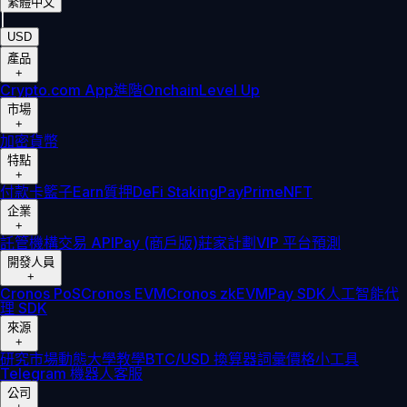
繁體中文
|
USD
產品
+
Crypto.com App
進階
Onchain
Level Up
市場
+
加密貨幣
特點
+
付款卡
籃子
Earn
質押
DeFi Staking
Pay
Prime
NFT
企業
+
託管
機構
交易 API
Pay (商戶版)
莊家計劃
VIP 平台
預測
開發人員
+
Cronos PoS
Cronos EVM
Cronos zkEVM
Pay SDK
人工智能代
理 SDK
來源
+
研究
市場動態
大學
教學
BTC/USD 換算器
詞彙
價格小工具
Telegram 機器人
客服
公司