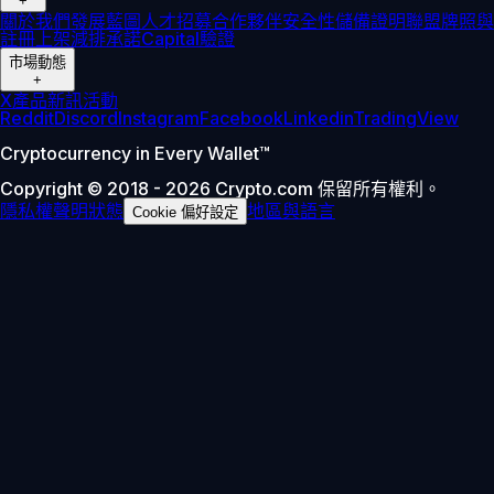
+
關於我們
發展藍圖
人才招募
合作夥伴
安全性
儲備證明
聯盟
牌照與
註冊
上架
減排承諾
Capital
驗證
市場動態
+
X
產品新訊
活動
Reddit
Discord
Instagram
Facebook
Linkedin
TradingView
Cryptocurrency in Every Wallet™
Copyright © 2018 - 2026 Crypto.com 保留所有權利。
隱私權聲明
狀態
地區與語言
Cookie 偏好設定