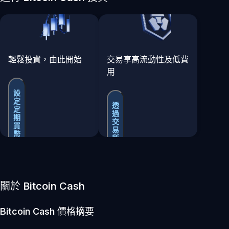
輕鬆投資，由此開始
交易享高流動性及低費
用
設
定
透
定
過
期
交
買
易
幣
所
買
賣
關於 Bitcoin Cash
Bitcoin Cash
價格摘要