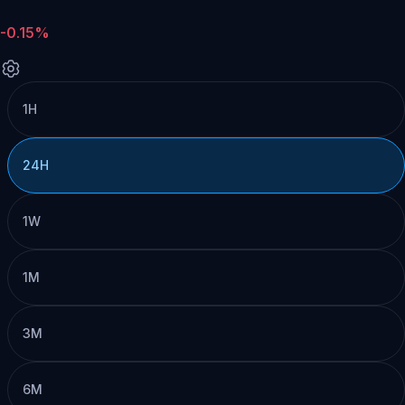
-0.15%
1H
24H
1W
1M
3M
6M