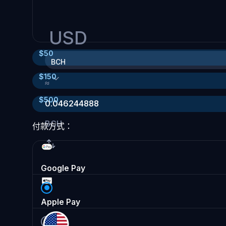
USD
$
50
BCH
$
150
≈
$
500
0.046244888
BCH
付款方式：
Google Pay
Apple Pay