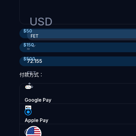
USD
$
50
FET
$
150
≈
$
500
72.155
FET
付款方式：
Google Pay
Apple Pay