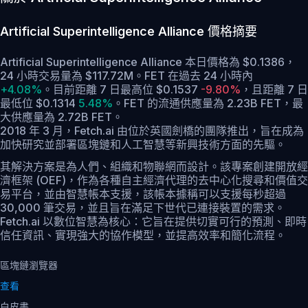
Artificial Superintelligence Alliance
價格摘要
Artificial Superintelligence Alliance 本日價格為 $0.1386，
24 小時交易量為 $117.72M。FET 在過去 24 小時內
+4.08%
。
目前距離 7 日最高位 $0.1537
-9.80%
，
且距離 7 日
最低位 $0.1314
5.48%
。
FET 的流通供應量為 2.23B FET，最
大供應量為 2.72B FET。
2018 年 3 月，Fetch.ai 由位於英國劍橋的團隊推出，旨在成為
加快研究並部署區塊鏈和人工智慧等新興技術方面的先驅。
其解決方案是為人們、組織和物聯網而設計。該專案創建開放經
濟框架 (OEF)，作為各種自主經濟代理的去中心化搜尋和價值交
易平台，並由智慧帳本支援，該帳本據稱可以支援每秒超過
30,000 筆交易，並且旨在滿足下世代已連接裝置的需求。
Fetch.ai 以數位智慧為核心：它旨在提供切實可行的預測、即時
信任資訊、實現強大的協作模型，並提高效率和簡化流程。
區塊鏈瀏覽器
查看
白皮書