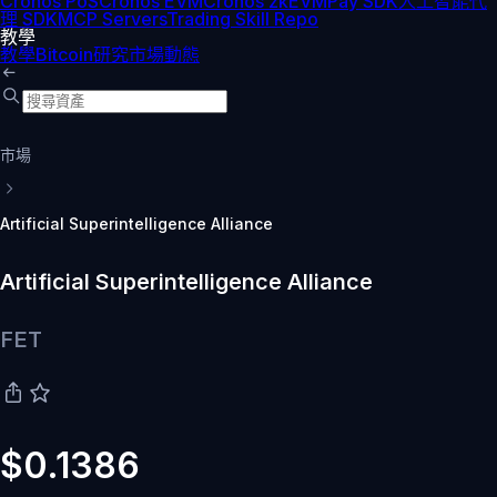
Cronos PoS
Cronos EVM
Cronos zkEVM
Pay SDK
人工智能代
理 SDK
MCP Servers
Trading Skill Repo
教學
教學
Bitcoin
研究
市場動態
市場
Artificial Superintelligence Alliance
Artificial Superintelligence Alliance
FET
$0.1386