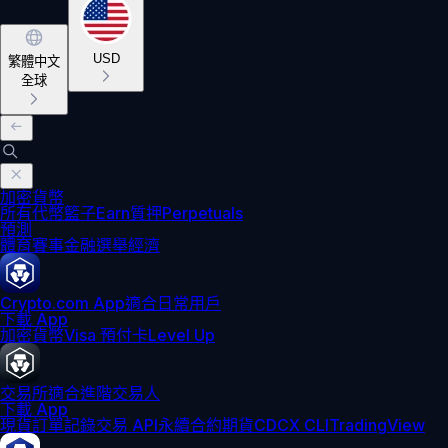
USD
繁體中文
全球
加密貨幣
所有代幣
籃子
Earn
質押
Perpetuals
預測
體育賽事
金融
選舉
經濟
Crypto.com App
適合日常用戶
下載 App
加密貨幣
Visa 預付卡
Level Up
交易所
適合進階交易人
下載 App
現貨訂單記錄
交易 API
永續合約期貨
CDCX CLI
TradingView