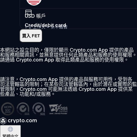
USD
帳戶
Credit/debit card
1-2 工作天 • 免手續費
買入 FET
即時
•
存入
2.99%
本網站之設立目的，僅限於顯示 Crypto.com App 提供的產品
和服務相關資訊，並無意提供任何此類產品和服務的使用權限。
首 30 日 0% 費用
請通過 Crypto.com App 取得此類產品和服務的使用權限。
新增
請注意，Crypto.com App 提供的產品與服務可用性，受到各
司法管轄區的限制；在某些司法管轄區內，由於潛在或實際的監
管限制，Crypto.com 可能無法透過 Crypto.com App 提供某
些產品、功能和/或服務。
繁體中文