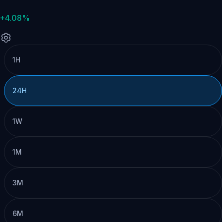
+4.08%
1H
24H
1W
1M
3M
6M