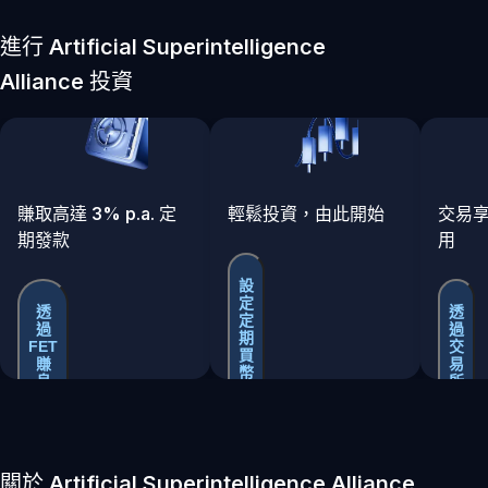
進行 Artificial Superintelligence
Alliance 投資
賺取高達 3% p.a. 定
輕鬆投資，由此開始
交易
期發款
用
設
定
透
透
定
過
過
期
FET
交
買
賺
易
幣
息
所
買
賣
關於 Artificial Superintelligence Alliance