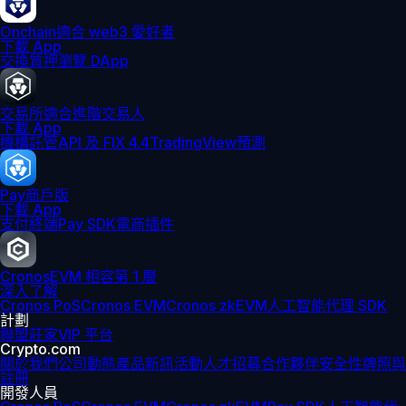
Onchain
適合 web3 愛好者
下載 App
交換
質押
瀏覽 DApp
交易所
適合進階交易人
下載 App
機構
託管
API 及 FIX 4.4
TradingView
預測
Pay
商戶版
下載 App
支付終端
Pay SDK
電商插件
Cronos
EVM 相容第 1 層
深入了解
Cronos PoS
Cronos EVM
Cronos zkEVM
人工智能代理 SDK
計劃
聯盟
莊家
VIP 平台
Crypto.com
關於我們
公司動態
產品新訊
活動
人才招募
合作夥伴
安全性
牌照與
註冊
開發人員