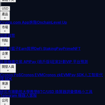
|
USD
產品
+
Crypto.com App
進階
Onchain
Level Up
市場
+
加密貨幣
特點
+
付款卡
籃子
Earn
質押
DeFi Staking
Pay
Prime
NFT
企業
+
託管
機構
交易 API
Pay (商戶版)
莊家計劃
VIP 平台
預測
開發人員
+
Cronos PoS
Cronos EVM
Cronos zkEVM
Pay SDK
人工智能代
理 SDK
來源
+
研究
市場動態
大學
教學
BTC/USD 換算器
詞彙
價格小工具
Telegram 機器人
客服
公司
+