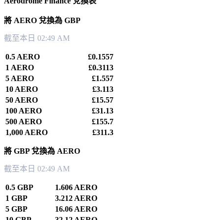
Aerodrome Finance 兌換表
將 AERO 兌換為 GBP
截至本日 02:49 AM
0.5 AERO
£0.1557
1 AERO
£0.3113
5 AERO
£1.557
10 AERO
£3.113
50 AERO
£15.57
100 AERO
£31.13
500 AERO
£155.7
1,000 AERO
£311.3
將 GBP 兌換為 AERO
截至本日 02:49 AM
0.5 GBP
1.606 AERO
1 GBP
3.212 AERO
5 GBP
16.06 AERO
10 GBP
32.12 AERO