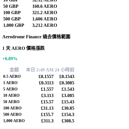
50 GBP
160.6 AERO
100 GBP
321.2 AERO
500 GBP
1,606 AERO
1,000 GBP
3,212 AERO
Aerodrome Finance 過去價格範圍
1 天 AERO 價格漲跌
+0.89%
金額
本日 2:49 AM
24 小時前
£0.1557
£0.1543
0.5
AERO
£0.3113
£0.3085
1
AERO
£1.557
£1.543
5
AERO
£3.113
£3.085
10
AERO
£15.57
£15.43
50
AERO
£31.13
£30.85
100
AERO
£155.7
£154.3
500
AERO
£311.3
£308.5
1,000
AERO