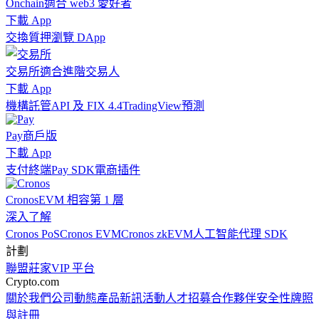
Onchain
適合 web3 愛好者
下載 App
交換
質押
瀏覽 DApp
交易所
適合進階交易人
下載 App
機構
託管
API 及 FIX 4.4
TradingView
預測
Pay
商戶版
下載 App
支付終端
Pay SDK
電商插件
Cronos
EVM 相容第 1 層
深入了解
Cronos PoS
Cronos EVM
Cronos zkEVM
人工智能代理 SDK
計劃
聯盟
莊家
VIP 平台
Crypto.com
關於我們
公司動態
產品新訊
活動
人才招募
合作夥伴
安全性
牌照
與註冊