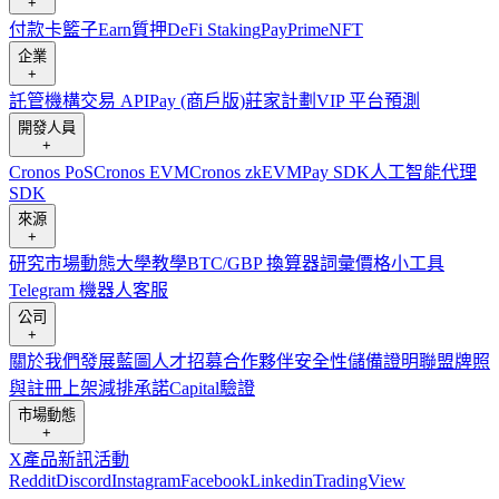
+
付款卡
籃子
Earn
質押
DeFi Staking
Pay
Prime
NFT
企業
+
託管
機構
交易 API
Pay (商戶版)
莊家計劃
VIP 平台
預測
開發人員
+
Cronos PoS
Cronos EVM
Cronos zkEVM
Pay SDK
人工智能代理
SDK
來源
+
研究
市場動態
大學
教學
BTC/GBP 換算器
詞彙
價格小工具
Telegram 機器人
客服
公司
+
關於我們
發展藍圖
人才招募
合作夥伴
安全性
儲備證明
聯盟
牌照
與註冊
上架
減排承諾
Capital
驗證
市場動態
+
X
產品新訊
活動
Reddit
Discord
Instagram
Facebook
Linkedin
TradingView