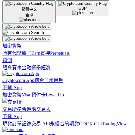
GBP
繁體中文
全球
加密貨幣
所有代幣
籃子
Earn
質押
Perpetuals
預測
體育賽事
金融
選舉
經濟
Crypto.com App
適合日常用戶
下載 App
加密貨幣
Visa 預付卡
Level Up
交易所
適合進階交易人
下載 App
現貨訂單記錄
交易 API
永續合約期貨
CDCX CLI
TradingView