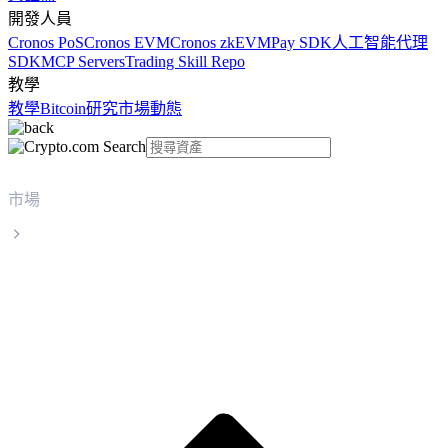
開發人員
Cronos PoS
Cronos EVM
Cronos zkEVM
Pay SDK
人工智能代理
SDK
MCP Servers
Trading Skill Repo
教學
教學
Bitcoin
研究
市場動態
市場
Aerodrome Finance
Aerodrome Finance AERO 實時價格