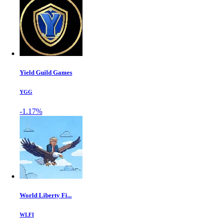
Yield Guild Games
YGG
-1.17%
World Liberty Fi...
WLFI