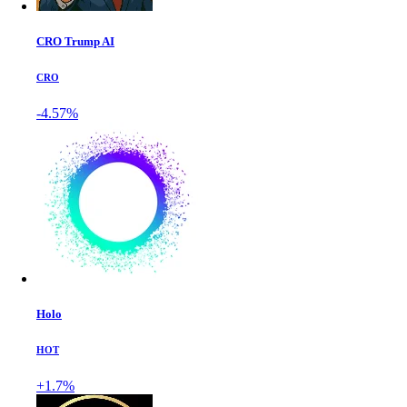
CRO Trump AI
CRO
-4.57%
Holo
HOT
+1.7%