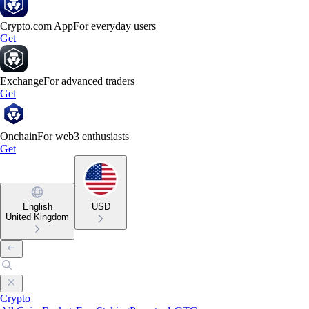
Crypto.com App
For everyday users
Get
Exchange
For advanced traders
Get
Onchain
For web3 enthusiasts
Get
English
USD
United Kingdom
Crypto