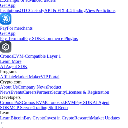
Exchange
For advanced traders
Get App
Institutions
OTC
Custody
API & FIX 4.4
TradingView
Predictions
Pay
For merchants
Get App
Pay Terminal
Pay SDK
eCommerce Plugins
Cronos
EVM-Compatible Layer 1
Learn More
AI Agent SDK
Programs
Affiliate
Market Maker
VIP Portal
Crypto.com
About Us
Company News
Product
News
Events
Careers
Partners
Security
Licenses & Registration
Developers
Cronos PoS
Cronos EVM
Cronos zkEVM
Pay SDK
AI Agent
SDK
MCP Servers
Trading Skill Repo
Learn
Learn
Bitcoin
Buy Crypto
Invest in Crypto
Research
Market Updates