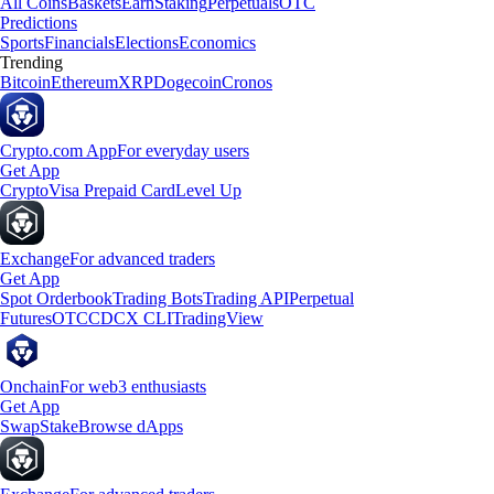
All Coins
Baskets
Earn
Staking
Perpetuals
OTC
Predictions
Sports
Financials
Elections
Economics
Trending
Bitcoin
Ethereum
XRP
Dogecoin
Cronos
Crypto.com App
For everyday users
Get App
Crypto
Visa Prepaid Card
Level Up
Exchange
For advanced traders
Get App
Spot Orderbook
Trading Bots
Trading API
Perpetual
Futures
OTC
CDCX CLI
TradingView
Onchain
For web3 enthusiasts
Get App
Swap
Stake
Browse dApps