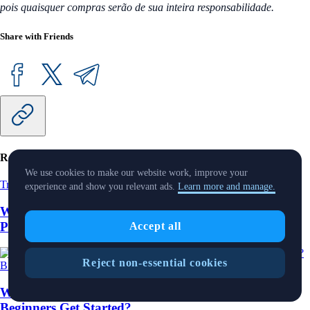
pois quaisquer compras serão de sua inteira responsabilidade.
Share with Friends
Related Articles
We use cookies to make our website work, improve your
Trading
-
21 Oct 2025
experience and show you relevant ads.
Learn more and manage.
What Is Crypto Arbitrage (and What Traders Do to
Profit From It)?
Accept all
Reject non-essential cookies
Bitcoin
-
20 Oct 2025
What Is Crypto Cloud Mining, And How Can
Beginners Get Started?