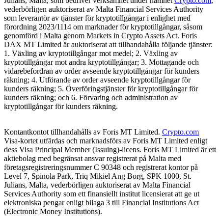
Julians, Malta, som bedriver verksamhet under namnet
Crypto.com
,
vederbörligen auktoriserat av Malta Financial Services Authority
som leverantör av tjänster för kryptotillgångar i enlighet med
förordning 2023/1114 om marknader för kryptotillgångar, såsom
genomförd i Malta genom Markets in Crypto Assets Act. Foris
DAX MT Limited är auktoriserat att tillhandahålla följande tjänster:
1. Växling av kryptotillgångar mot medel; 2. Växling av
kryptotillgångar mot andra kryptotillgångar; 3. Mottagande och
vidarebefordran av order avseende kryptotillgångar för kunders
räkning; 4. Utförande av order avseende kryptotillgångar för
kunders räkning; 5. Överföringstjänster för kryptotillgångar för
kunders räkning; och 6. Förvaring och administration av
kryptotillgångar för kunders räkning.
Kontantkontot tillhandahålls av Foris MT Limited.
Crypto.com
Visa-kortet utfärdas och marknadsförs av Foris MT Limited enligt
dess Visa Principal Member (Issuing)-licens. Foris MT Limited är ett
aktiebolag med begränsat ansvar registrerat på Malta med
företagsregistreringsnummer C 90348 och registrerat kontor på
Level 7, Spinola Park, Triq Mikiel Ang Borg, SPK 1000, St.
Julians, Malta, vederbörligen auktoriserat av Malta Financial
Services Authority som ett finansiellt institut licensierat att ge ut
elektroniska pengar enligt bilaga 3 till Financial Institutions Act
(Electronic Money Institutions).