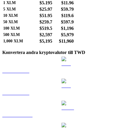
$5.195
$11.96
1
XLM
$25.97
$59.79
5
XLM
$51.95
$119.6
10
XLM
$259.7
$597.9
50
XLM
$519.5
$1,196
100
XLM
$2,597
$5,979
500
XLM
$5,195
$11,960
1,000
XLM
Konvertera andra kryptovalutor till TWD
BTC till TWD
ETH till TWD
USDT till TWD