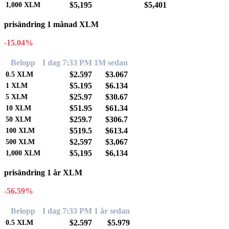
$5,195
$5,401
1,000
XLM
prisändring 1 månad XLM
-15.04%
Belopp
I dag 7:33 PM
1M sedan
$2.597
$3.067
0.5
XLM
$5.195
$6.134
1
XLM
$25.97
$30.67
5
XLM
$51.95
$61.34
10
XLM
$259.7
$306.7
50
XLM
$519.5
$613.4
100
XLM
$2,597
$3,067
500
XLM
$5,195
$6,134
1,000
XLM
prisändring 1 år XLM
-56.59%
Belopp
I dag 7:33 PM
1 år sedan
$2.597
$5.979
0.5
XLM