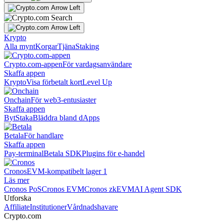
Krypto
Alla mynt
Korgar
Tjäna
Staking
Crypto.com-appen
För vardagsanvändare
Skaffa appen
Krypto
Visa förbetalt kort
Level Up
Onchain
För web3-entusiaster
Skaffa appen
Byt
Staka
Bläddra bland dApps
Betala
För handlare
Skaffa appen
Pay-terminal
Betala SDK
Plugins för e-handel
Cronos
EVM-kompatibelt lager 1
Läs mer
Cronos PoS
Cronos EVM
Cronos zkEVM
AI Agent SDK
Utforska
Affiliate
Institutioner
Vårdnadshavare
Crypto.com