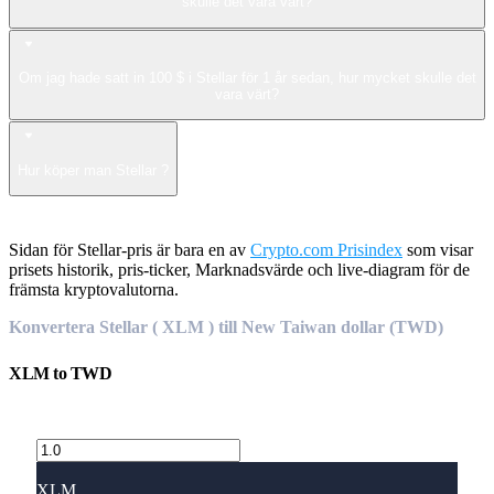
skulle det vara värt?
Om jag hade satt in 100 $ i Stellar för 1 år sedan, hur mycket skulle det
vara värt?
Hur köper man Stellar ?
Sidan för Stellar-pris är bara en av
Crypto.com Prisindex
som visar
prisets historik, pris-ticker, Marknadsvärde och live-diagram för de
främsta kryptovalutorna.
Konvertera Stellar ( XLM ) till New Taiwan dollar (TWD)
XLM
to
TWD
XLM