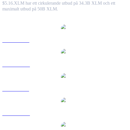
$5.16.
XLM har ett cirkulerande utbud på 34.3B XLM och ett
maximalt utbud på 50B XLM.
Populära konverteringspar Stellar
XLM till USD
XLM till AUD
XLM till BRL
XLM till CAD