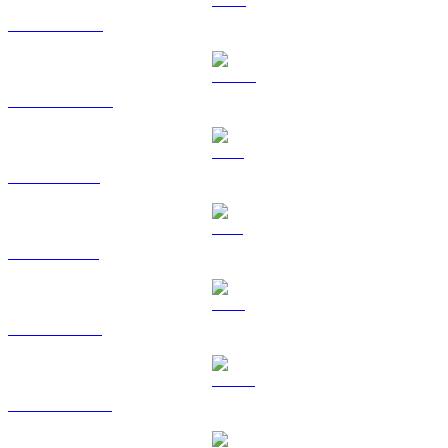
BNB till TWD
USDC till TWD
XRP till TWD
SOL till TWD
TRX till TWD
HYPE till TWD