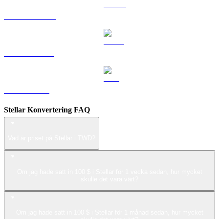
DOGE till TWD
USDS till TWD
LEO till TWD
Stellar Konvertering FAQ
Vad är priset på Stellar i TWD?
Om jag hade satt in 100 $ i Stellar för 1 vecka sedan, hur mycket
skulle det vara värt?
Om jag hade satt in 100 $ i Stellar för 1 månad sedan, hur mycket