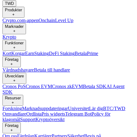
TWD
Produkter
+
Crypto.com-appen
Onchain
Level Up
Marknader
+
Krypto
Funktioner
+
Kort
Korgar
Earn
Staking
DeFi Staking
Betala
Prime
Företag
+
Vårdnadshavare
Betala till handlare
Utvecklare
+
Cronos PoS
Cronos EVM
Cronos zkEVM
Betala SDK
AI Agent
SDK
Resurser
+
Forskning
Marknadsuppdateringar
Universitet
Lär dig
BTC/TWD
Omvandlare
Ordlista
Pris widgets
Telegram Bot
Policy för
klagomål
Support
Kryptoöversikt
Företag
+
Om oss
Färdplan
Karriärer
Partners
Säkerhet
Bevis på