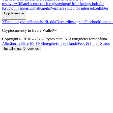
reserver
Affiliate
Licenser och registreringar
Utforsknings-hub för
Kryptotillgångar
Klimat
Kapital
Verifiera
Policy för intressekonflikter
Uppdateringar
+
X
Produktnyheter
Händelser
Reddit
Discord
Instagram
Facebook
Linkedi
Cryptocurrency in Every Wallet™
Copyright © 2018 - 2026 Crypto.com. Alla rättigheter förbehållna.
Allmänna villkor för EES
Integritetsmeddelande
Fees & Limits
Status
Inställningar för cookies