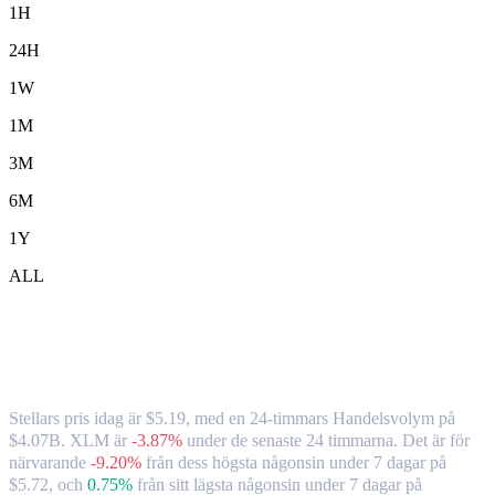
1H
24H
1W
1M
3M
6M
1Y
ALL
Stellar ( XLM ) till TWD växelkurs och
marknadsdata
Stellars pris idag är $5.19, med en 24-timmars Handelsvolym på
$4.07B. XLM är
-3.87%
under de senaste 24 timmarna.
Det är för
närvarande
-9.20%
från dess högsta någonsin under 7 dagar på
$5.72,
och
0.75%
från sitt lägsta någonsin under 7 dagar på