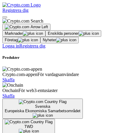
Registrera dig
Marknader
Enskilda personer
Företag
Nyheter
Logga in
Registrera dig
Produkter
Crypto.com-appen
För vardagsanvändare
Skaffa
Onchain
För web3-entusiaster
Skaffa
Svenska
Europeiska Ekonomiska Samarbetsområdet
TWD