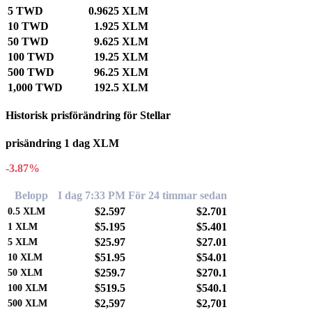
5 TWD
0.9625 XLM
10 TWD
1.925 XLM
50 TWD
9.625 XLM
100 TWD
19.25 XLM
500 TWD
96.25 XLM
1,000 TWD
192.5 XLM
Historisk prisförändring för Stellar
prisändring 1 dag XLM
-3.87%
Belopp
I dag 7:33 PM
För 24 timmar sedan
$2.597
$2.701
0.5
XLM
$5.195
$5.401
1
XLM
$25.97
$27.01
5
XLM
$51.95
$54.01
10
XLM
$259.7
$270.1
50
XLM
$519.5
$540.1
100
XLM
$2,597
$2,701
500
XLM