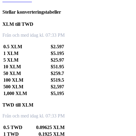
Stellar konverteringstabeller
XLM till TWD
Från och med idag kl. 07:33 PM
0.5 XLM
$2.597
1 XLM
$5.195
5 XLM
$25.97
10 XLM
$51.95
50 XLM
$259.7
100 XLM
$519.5
500 XLM
$2,597
1,000 XLM
$5,195
TWD till XLM
Från och med idag kl. 07:33 PM
0.5 TWD
0.09625 XLM
1 TWD
0.1925 XLM