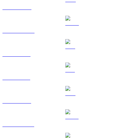
BNB till HKD
USDC till HKD
XRP till HKD
SOL till HKD
TRX till HKD
HYPE till HKD