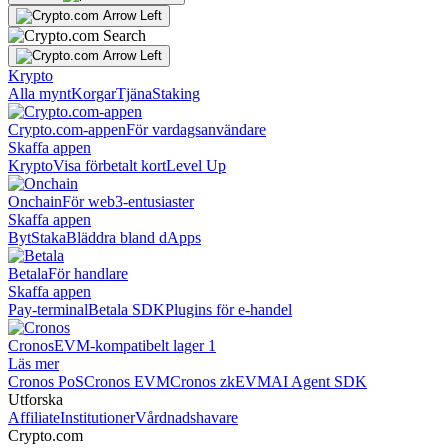
Krypto
Alla mynt
Korgar
Tjäna
Staking
Crypto.com-appen
För vardagsanvändare
Skaffa appen
Krypto
Visa förbetalt kort
Level Up
Onchain
För web3-entusiaster
Skaffa appen
Byt
Staka
Bläddra bland dApps
Betala
För handlare
Skaffa appen
Pay-terminal
Betala SDK
Plugins för e-handel
Cronos
EVM-kompatibelt lager 1
Läs mer
Cronos PoS
Cronos EVM
Cronos zkEVM
AI Agent SDK
Utforska
Affiliate
Institutioner
Vårdnadshavare
Crypto.com