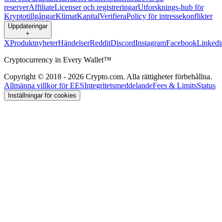
reserver
Affiliate
Licenser och registreringar
Utforsknings-hub för
Kryptotillgångar
Klimat
Kapital
Verifiera
Policy för intressekonflikter
Uppdateringar
+
X
Produktnyheter
Händelser
Reddit
Discord
Instagram
Facebook
Linkedi
Cryptocurrency in Every Wallet™
Copyright © 2018 - 2026 Crypto.com. Alla rättigheter förbehållna.
Allmänna villkor för EES
Integritetsmeddelande
Fees & Limits
Status
Inställningar för cookies