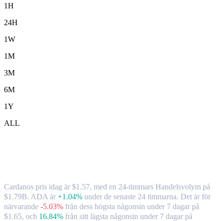
1H
24H
1W
1M
3M
6M
1Y
ALL
Cardano ( ADA ) till HKD växelkurs och
marknadsdata
Cardanos pris idag är $1.57, med en 24-timmars Handelsvolym på
$1.79B. ADA är
+1.04%
under de senaste 24 timmarna.
Det är för
närvarande
-5.03%
från dess högsta någonsin under 7 dagar på
$1.65,
och
16.84%
från sitt lägsta någonsin under 7 dagar på