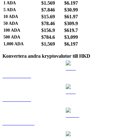
$1.569
$6.197
1
ADA
$7.846
$30.99
5
ADA
$15.69
$61.97
10
ADA
$78.46
$309.9
50
ADA
$156.9
$619.7
100
ADA
$784.6
$3,099
500
ADA
$1,569
$6,197
1,000
ADA
Konvertera andra kryptovalutor till HKD
BTC till HKD
ETH till HKD
USDT till HKD