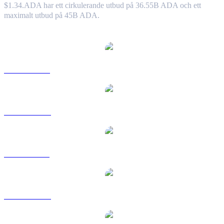
$1.34.
ADA har ett cirkulerande utbud på 36.55B ADA och ett
maximalt utbud på 45B ADA.
Populära konverteringspar Cardano
ADA till USD
ADA till AUD
ADA till BRL
ADA till CAD