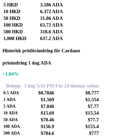
5 HKD
3.186 ADA
10 HKD
6.372 ADA
50 HKD
31.86 ADA
100 HKD
63.72 ADA
500 HKD
318.6 ADA
1,000 HKD
637.2 ADA
Historisk prisförändring för Cardano
prisändring 1 dag ADA
+1.04%
Belopp
I dag 5:43 PM
För 24 timmar sedan
$0.7846
$0.777
0.5
ADA
$1.569
$1.554
1
ADA
$7.846
$7.77
5
ADA
$15.69
$15.54
10
ADA
$78.46
$77.7
50
ADA
$156.9
$155.4
100
ADA
$784.6
$777
500
ADA