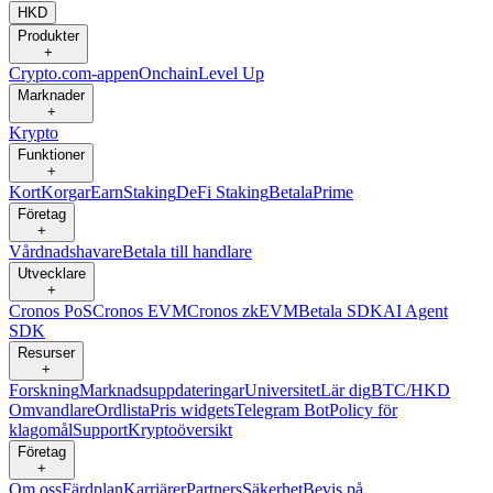
HKD
Produkter
+
Crypto.com-appen
Onchain
Level Up
Marknader
+
Krypto
Funktioner
+
Kort
Korgar
Earn
Staking
DeFi Staking
Betala
Prime
Företag
+
Vårdnadshavare
Betala till handlare
Utvecklare
+
Cronos PoS
Cronos EVM
Cronos zkEVM
Betala SDK
AI Agent
SDK
Resurser
+
Forskning
Marknadsuppdateringar
Universitet
Lär dig
BTC/HKD
Omvandlare
Ordlista
Pris widgets
Telegram Bot
Policy för
klagomål
Support
Kryptoöversikt
Företag
+
Om oss
Färdplan
Karriärer
Partners
Säkerhet
Bevis på