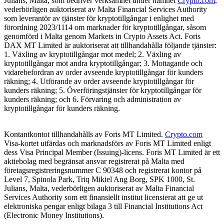
Julians, Malta, som bedriver verksamhet under namnet
Crypto.com
,
vederbörligen auktoriserat av Malta Financial Services Authority
som leverantör av tjänster för kryptotillgångar i enlighet med
förordning 2023/1114 om marknader för kryptotillgångar, såsom
genomförd i Malta genom Markets in Crypto Assets Act. Foris
DAX MT Limited är auktoriserat att tillhandahålla följande tjänster:
1. Växling av kryptotillgångar mot medel; 2. Växling av
kryptotillgångar mot andra kryptotillgångar; 3. Mottagande och
vidarebefordran av order avseende kryptotillgångar för kunders
räkning; 4. Utförande av order avseende kryptotillgångar för
kunders räkning; 5. Överföringstjänster för kryptotillgångar för
kunders räkning; och 6. Förvaring och administration av
kryptotillgångar för kunders räkning.
Kontantkontot tillhandahålls av Foris MT Limited.
Crypto.com
Visa-kortet utfärdas och marknadsförs av Foris MT Limited enligt
dess Visa Principal Member (Issuing)-licens. Foris MT Limited är ett
aktiebolag med begränsat ansvar registrerat på Malta med
företagsregistreringsnummer C 90348 och registrerat kontor på
Level 7, Spinola Park, Triq Mikiel Ang Borg, SPK 1000, St.
Julians, Malta, vederbörligen auktoriserat av Malta Financial
Services Authority som ett finansiellt institut licensierat att ge ut
elektroniska pengar enligt bilaga 3 till Financial Institutions Act
(Electronic Money Institutions).