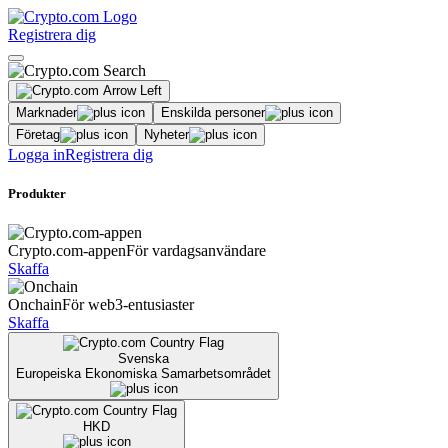
Registrera dig
Marknader
Enskilda personer
Företag
Nyheter
Logga in
Registrera dig
Produkter
Crypto.com-appen
För vardagsanvändare
Skaffa
Onchain
För web3-entusiaster
Skaffa
Svenska
Europeiska Ekonomiska Samarbetsområdet
HKD