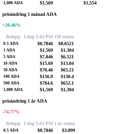
$1,569
$1,554
1,000
ADA
prisändring 1 månad ADA
+20.46%
Belopp
I dag 5:43 PM
1M sedan
$0.7846
$0.6521
0.5
ADA
$1.569
$1.304
1
ADA
$7.846
$6.521
5
ADA
$15.69
$13.04
10
ADA
$78.46
$65.21
50
ADA
$156.9
$130.4
100
ADA
$784.6
$652.1
500
ADA
$1,569
$1,304
1,000
ADA
prisändring 1 år ADA
-74.77%
Belopp
I dag 5:43 PM
1 år sedan
$0.7846
$3.099
0.5
ADA