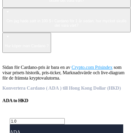
skulle det vara värt?
Om jag hade satt in 100 $ i Cardano för 1 år sedan, hur mycket skulle
det vara värt?
Hur köper man Cardano ?
Sidan för Cardano-pris är bara en av
Crypto.com Prisindex
som
visar prisets historik, pris-ticker, Marknadsvärde och live-diagram
för de främsta kryptovalutorna.
Konvertera Cardano ( ADA ) till Hong Kong Dollar (HKD)
ADA
to
HKD
ADA