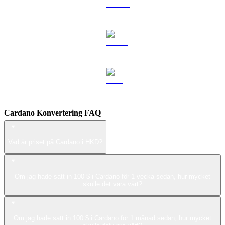
DOGE till HKD
USDS till HKD
LEO till HKD
Cardano Konvertering FAQ
Vad är priset på Cardano i HKD?
Om jag hade satt in 100 $ i Cardano för 1 vecka sedan, hur mycket
skulle det vara värt?
Om jag hade satt in 100 $ i Cardano för 1 månad sedan, hur mycket