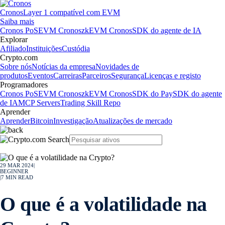
Cronos
Layer 1 compatível com EVM
Saiba mais
Cronos PoS
EVM Cronos
zkEVM Cronos
SDK do agente de IA
Explorar
Afiliado
Instituições
Custódia
Crypto.com
Sobre nós
Notícias da empresa
Novidades de
produtos
Eventos
Carreiras
Parceiros
Segurança
Licenças e registo
Programadores
Cronos PoS
EVM Cronos
zkEVM Cronos
SDK do Pay
SDK do agente
de IA
MCP Servers
Trading Skill Repo
Aprender
Aprender
Bitcoin
Investigação
Atualizações de mercado
29 MAR 2024
|
BEGINNER
|
7
MIN READ
O que é a volatilidade na