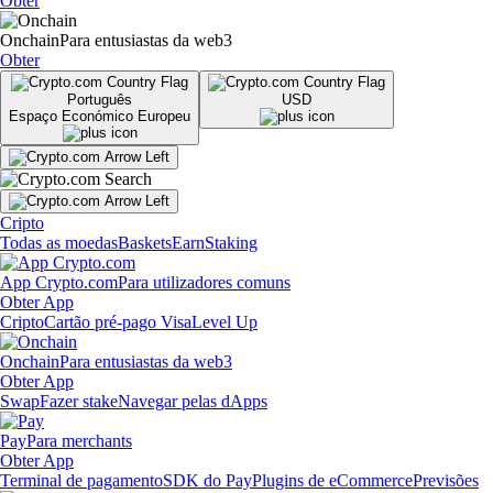
Obter
Onchain
Para entusiastas da web3
Obter
Português
USD
Espaço Económico Europeu
Cripto
Todas as moedas
Baskets
Earn
Staking
App Crypto.com
Para utilizadores comuns
Obter App
Cripto
Cartão pré-pago Visa
Level Up
Onchain
Para entusiastas da web3
Obter App
Swap
Fazer stake
Navegar pelas dApps
Pay
Para merchants
Obter App
Terminal de pagamento
SDK do Pay
Plugins de eCommerce
Previsões