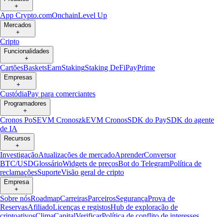
+
App Crypto.com
Onchain
Level Up
Mercados
+
Cripto
Funcionalidades
+
Cartões
Baskets
Earn
Staking
Staking DeFi
Pay
Prime
Empresas
+
Custódia
Pay para comerciantes
Programadores
+
Cronos PoS
EVM Cronos
zkEVM Cronos
SDK do Pay
SDK do agente
de IA
Recursos
+
Investigação
Atualizações de mercado
Aprender
Conversor
BTC/USD
Glossário
Widgets de preços
Bot do Telegram
Política de
reclamações
Suporte
Visão geral de cripto
Empresa
+
Sobre nós
Roadmap
Carreiras
Parceiros
Segurança
Prova de
Reservas
Afiliado
Licenças e registos
Hub de exploração de
criptoativos
Clima
Capital
Verificar
Política de conflito de interesses