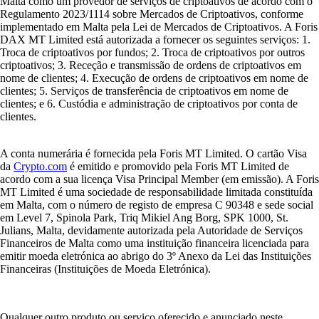
Malta como um provedor de serviços de criptoativos de acordo com o
Regulamento 2023/1114 sobre Mercados de Criptoativos, conforme
implementado em Malta pela Lei de Mercados de Criptoativos. A Foris
DAX MT Limited está autorizada a fornecer os seguintes serviços: 1.
Troca de criptoativos por fundos; 2. Troca de criptoativos por outros
criptoativos; 3. Receção e transmissão de ordens de criptoativos em
nome de clientes; 4. Execução de ordens de criptoativos em nome de
clientes; 5. Serviços de transferência de criptoativos em nome de
clientes; e 6. Custódia e administração de criptoativos por conta de
clientes.
A conta numerária é fornecida pela Foris MT Limited. O cartão Visa
da
Crypto.com
é emitido e promovido pela Foris MT Limited de
acordo com a sua licença Visa Principal Member (em emissão). A Foris
MT Limited é uma sociedade de responsabilidade limitada constituída
em Malta, com o número de registo de empresa C 90348 e sede social
em Level 7, Spinola Park, Triq Mikiel Ang Borg, SPK 1000, St.
Julians, Malta, devidamente autorizada pela Autoridade de Serviços
Financeiros de Malta como uma instituição financeira licenciada para
emitir moeda eletrónica ao abrigo do 3º Anexo da Lei das Instituições
Financeiras (Instituições de Moeda Eletrónica).
Qualquer outro produto ou serviço oferecido e anunciado neste