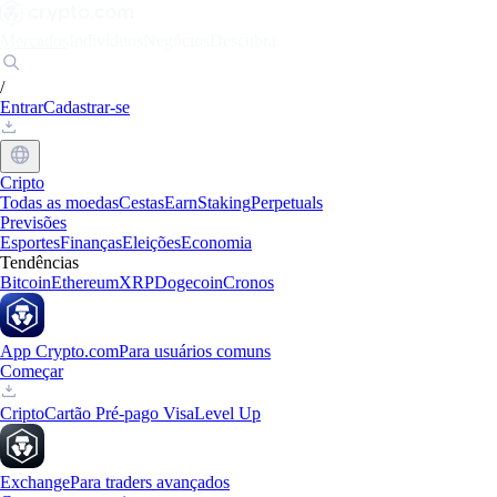
Mercados
Indivíduos
Negócios
Descubra
/
Entrar
Cadastrar-se
Cripto
Todas as moedas
Cestas
Earn
Staking
Perpetuals
Previsões
Esportes
Finanças
Eleições
Economia
Tendências
Bitcoin
Ethereum
XRP
Dogecoin
Cronos
App Crypto.com
Para usuários comuns
Começar
Cripto
Cartão Pré-pago Visa
Level Up
Exchange
Para traders avançados