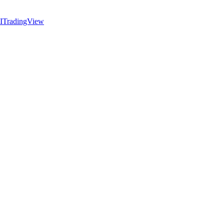
I
TradingView