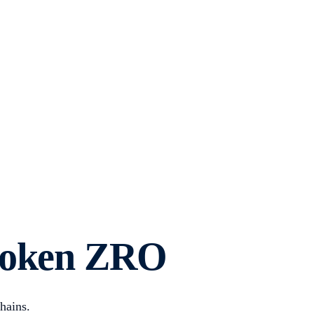
 token ZRO
hains.