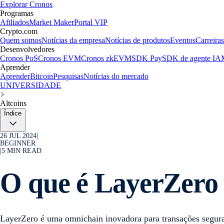
Explorar Cronos
Programas
Afiliados
Market Maker
Portal VIP
Crypto.com
Quem somos
Notícias da empresa
Notícias de produtos
Eventos
Carreiras
Desenvolvedores
Cronos PoS
Cronos EVM
Cronos zkEVM
SDK Pay
SDK de agente IA
Aprender
Aprender
Bitcoin
Pesquisas
Notícias do mercado
UNIVERSIDADE
Altcoins
Índice
26 JUL 2024
|
BEGINNER
|
5
MIN READ
O que é LayerZero
LayerZero é uma omnichain inovadora para transações seguras 