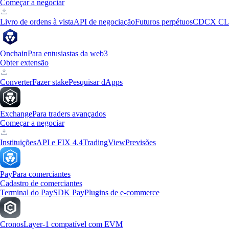
Começar a negociar
Livro de ordens à vista
API de negociação
Futuros perpétuos
CDCX CL
Onchain
Para entusiastas da web3
Obter extensão
Converter
Fazer stake
Pesquisar dApps
Exchange
Para traders avançados
Começar a negociar
Instituições
API e FIX 4.4
TradingView
Previsões
Pay
Para comerciantes
Cadastro de comerciantes
Terminal do Pay
SDK Pay
Plugins de e-commerce
Cronos
Layer-1 compatível com EVM