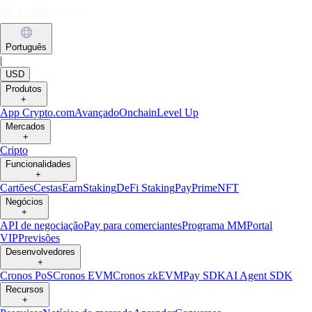
Português
|
USD
Produtos
+
App Crypto.com
Avançado
Onchain
Level Up
Mercados
+
Cripto
Funcionalidades
+
Cartões
Cestas
Earn
Staking
DeFi Staking
Pay
Prime
NFT
Negócios
+
API de negociação
Pay para comerciantes
Programa MM
Portal
VIP
Previsões
Desenvolvedores
+
Cronos PoS
Cronos EVM
Cronos zkEVM
Pay SDK
AI Agent SDK
Recursos
+