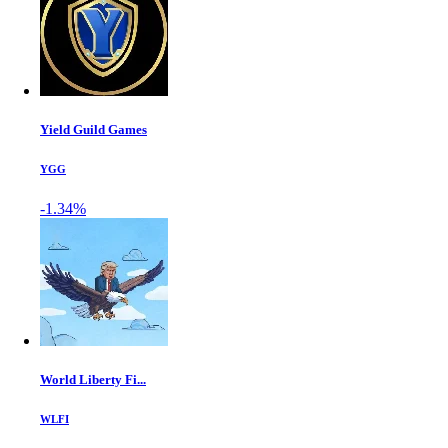
Yield Guild Games
YGG
-1.34%
World Liberty Fi...
WLFI