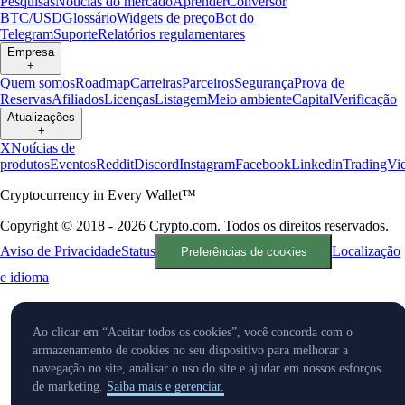
Pesquisas
Notícias do mercado
Aprender
Conversor
BTC/USD
Glossário
Widgets de preço
Bot do
Telegram
Suporte
Relatórios regulamentares
Empresa
+
Quem somos
Roadmap
Carreiras
Parceiros
Segurança
Prova de
Reservas
Afiliados
Licenças
Listagem
Meio ambiente
Capital
Verificação
Atualizações
+
X
Notícias de
produtos
Eventos
Reddit
Discord
Instagram
Facebook
Linkedin
TradingVi
Cryptocurrency in Every Wallet™
Copyright © 2018 - 2026 Crypto.com. Todos os direitos reservados.
Aviso de Privacidade
Status
Localização
Preferências de cookies
e idioma
Ao clicar em “Aceitar todos os cookies”, você concorda com o
armazenamento de cookies no seu dispositivo para melhorar a
navegação no site, analisar o uso do site e ajudar em nossos esforços
de marketing.
Saiba mais e gerenciar.