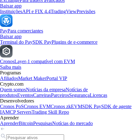
Exchange
Para traders avançados
Baixar app
Instituições
API e FIX 4.4
TradingView
Previsões
Pay
Para comerciantes
Baixar app
Terminal do Pay
SDK Pay
Plugins de e-commerce
Cronos
Layer-1 compatível com EVM
Saiba mais
Programas
Afiliados
Market Maker
Portal VIP
Crypto.com
Quem somos
Notícias da empresa
Notícias de
produtos
Eventos
Carreiras
Parceiros
Segurança
Licenças
Desenvolvedores
Cronos PoS
Cronos EVM
Cronos zkEVM
SDK Pay
SDK de agente
IA
MCP Servers
Trading Skill Repo
Aprender
Aprender
Bitcoin
Pesquisas
Notícias do mercado