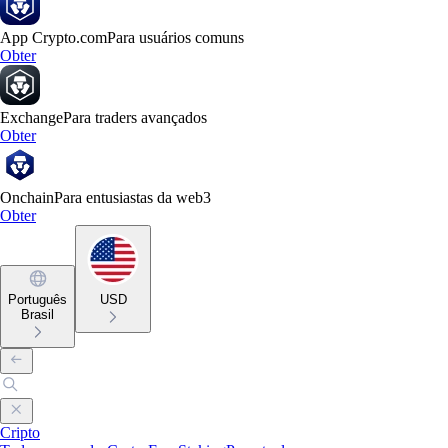
App Crypto.com
Para usuários comuns
Obter
Exchange
Para traders avançados
Obter
Onchain
Para entusiastas da web3
Obter
Português
USD
Brasil
Cripto