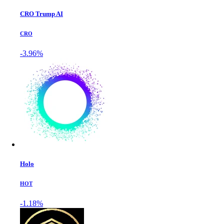
CRO Trump AI
CRO
-3.96%
Holo
HOT
-1.18%