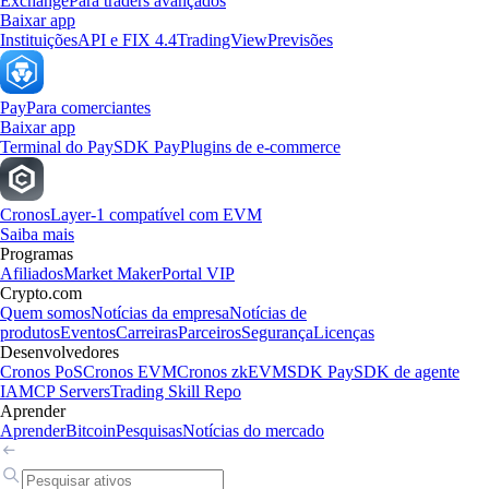
Exchange
Para traders avançados
Baixar app
Instituições
API e FIX 4.4
TradingView
Previsões
Pay
Para comerciantes
Baixar app
Terminal do Pay
SDK Pay
Plugins de e-commerce
Cronos
Layer-1 compatível com EVM
Saiba mais
Programas
Afiliados
Market Maker
Portal VIP
Crypto.com
Quem somos
Notícias da empresa
Notícias de
produtos
Eventos
Carreiras
Parceiros
Segurança
Licenças
Desenvolvedores
Cronos PoS
Cronos EVM
Cronos zkEVM
SDK Pay
SDK de agente
IA
MCP Servers
Trading Skill Repo
Aprender
Aprender
Bitcoin
Pesquisas
Notícias do mercado