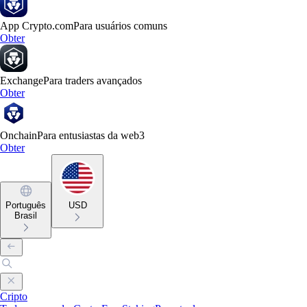
App Crypto.com
Para usuários comuns
Obter
Exchange
Para traders avançados
Obter
Onchain
Para entusiastas da web3
Obter
Português
USD
Brasil
Cripto