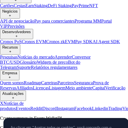
+
Cartões
Cestas
Earn
Staking
DeFi Staking
Pay
Prime
NFT
Negócios
+
API de negociação
Pay para comerciantes
Programa MM
Portal
VIP
Previsões
Desenvolvedores
+
Cronos PoS
Cronos EVM
Cronos zkEVM
Pay SDK
AI Agent SDK
Recursos
+
Pesquisas
Notícias do mercado
Aprender
Conversor
BTC/USD
Glossário
Widgets de preço
Bot do
Telegram
Suporte
Relatórios regulamentares
Empresa
+
Quem somos
Roadmap
Carreiras
Parceiros
Segurança
Prova de
Reservas
Afiliados
Licenças
Listagem
Meio ambiente
Capital
Verificação
Atualizações
+
X
Notícias de
produtos
Eventos
Reddit
Discord
Instagram
Facebook
Linkedin
TradingVi
Cryptocurrency in Every Wallet™
Copyright © 2018 - 2026 Crypto.com. Todos os direitos reservados.
Ao clicar em “Aceitar todos os cookies”, você concorda com o