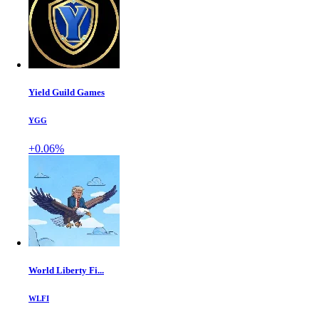
Yield Guild Games
YGG
+0.06%
World Liberty Fi...
WLFI