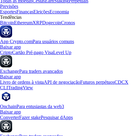
Todas as moedas
Cestas
Earn
Staking
Perpetuals
Previsões
Esportes
Finanças
Eleições
Economia
Tendências
Bitcoin
Ethereum
XRP
Dogecoin
Cronos
App Crypto.com
Para usuários comuns
Baixar app
Cripto
Cartão Pré-pago Visa
Level Up
Exchange
Para traders avançados
Baixar app
Livro de ordens à vista
API de negociação
Futuros perpétuos
CDCX
CLI
TradingView
Onchain
Para entusiastas da web3
Baixar app
Converter
Fazer stake
Pesquisar dApps