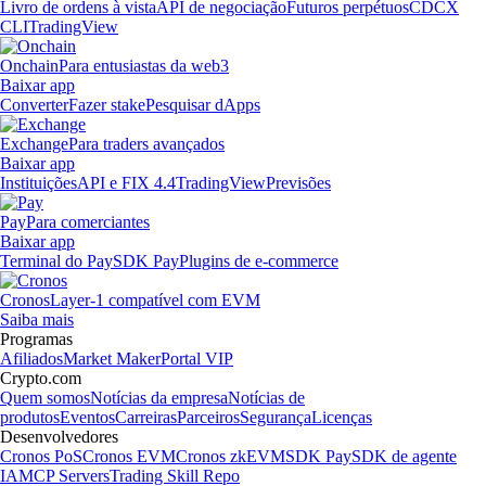
Livro de ordens à vista
API de negociação
Futuros perpétuos
CDCX
CLI
TradingView
Onchain
Para entusiastas da web3
Baixar app
Converter
Fazer stake
Pesquisar dApps
Exchange
Para traders avançados
Baixar app
Instituições
API e FIX 4.4
TradingView
Previsões
Pay
Para comerciantes
Baixar app
Terminal do Pay
SDK Pay
Plugins de e-commerce
Cronos
Layer-1 compatível com EVM
Saiba mais
Programas
Afiliados
Market Maker
Portal VIP
Crypto.com
Quem somos
Notícias da empresa
Notícias de
produtos
Eventos
Carreiras
Parceiros
Segurança
Licenças
Desenvolvedores
Cronos PoS
Cronos EVM
Cronos zkEVM
SDK Pay
SDK de agente
IA
MCP Servers
Trading Skill Repo