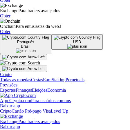
Obter
Exchange
Para traders avançados
Obter
Onchain
Para entusiastas da web3
Obter
Português
USD
Brasil
Cripto
Todas as moedas
Cestas
Earn
Staking
Perpetuals
Previsões
Esportes
Finanças
Eleições
Economia
App Crypto.com
Para usuários comuns
Baixar app
Cripto
Cartão Pré-pago Visa
Level Up
Exchange
Para traders avançados
Baixar app