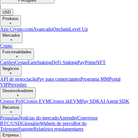
Português
|
USD
Produtos
+
App Crypto.com
Avançado
Onchain
Level Up
Mercados
+
Cripto
Funcionalidades
+
Cartões
Cestas
Earn
Staking
DeFi Staking
Pay
Prime
NFT
Negócios
+
API de negociação
Pay para comerciantes
Programa MM
Portal
VIP
Previsões
Desenvolvedores
+
Cronos PoS
Cronos EVM
Cronos zkEVM
Pay SDK
AI Agent SDK
Recursos
+
Pesquisas
Notícias do mercado
Aprender
Conversor
BTC/USD
Glossário
Widgets de preço
Bot do
Telegram
Suporte
Relatórios regulamentares
Empresa