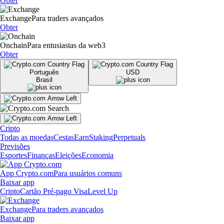
Obter
Exchange
Para traders avançados
Obter
Onchain
Para entusiastas da web3
Obter
Português
USD
Brasil
Cripto
Todas as moedas
Cestas
Earn
Staking
Perpetuals
Previsões
Esportes
Finanças
Eleições
Economia
App Crypto.com
Para usuários comuns
Baixar app
Cripto
Cartão Pré-pago Visa
Level Up
Exchange
Para traders avançados
Baixar app