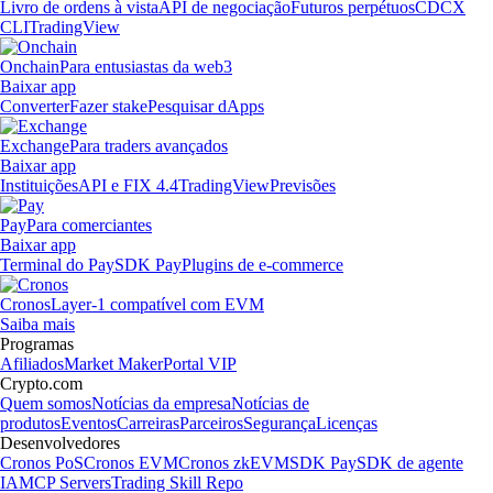
Livro de ordens à vista
API de negociação
Futuros perpétuos
CDCX
CLI
TradingView
Onchain
Para entusiastas da web3
Baixar app
Converter
Fazer stake
Pesquisar dApps
Exchange
Para traders avançados
Baixar app
Instituições
API e FIX 4.4
TradingView
Previsões
Pay
Para comerciantes
Baixar app
Terminal do Pay
SDK Pay
Plugins de e-commerce
Cronos
Layer-1 compatível com EVM
Saiba mais
Programas
Afiliados
Market Maker
Portal VIP
Crypto.com
Quem somos
Notícias da empresa
Notícias de
produtos
Eventos
Carreiras
Parceiros
Segurança
Licenças
Desenvolvedores
Cronos PoS
Cronos EVM
Cronos zkEVM
SDK Pay
SDK de agente
IA
MCP Servers
Trading Skill Repo