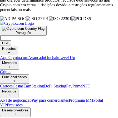
não oferecer determinados produtos, recursos e/ou serviços no app
Crypto.com em certas jurisdições devido a restrições regulamentares
potenciais ou reais.
Português
|
USD
Produtos
+
App Crypto.com
Avançado
Onchain
Level Up
Mercados
+
Cripto
Funcionalidades
+
Cartões
Cestas
Earn
Staking
DeFi Staking
Pay
Prime
NFT
Negócios
+
API de negociação
Pay para comerciantes
Programa MM
Portal
VIP
Previsões
Desenvolvedores
+