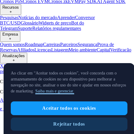
Cronos PoS
Cronos EVM
Cronos zkEVM
Pay SDK
AI Agent SDK
Recursos
+
Pesquisas
Notícias do mercado
Aprender
Conversor
BTC/USD
Glossário
Widgets de preço
Bot do
Telegram
Suporte
Relatórios regulamentares
Empresa
+
Quem somos
Roadmap
Carreiras
Parceiros
Segurança
Prova de
Reservas
Afiliados
Licenças
Listagem
Meio ambiente
Capital
Verificação
Atualizações
+
X
Notícias de
produtos
Eventos
Reddit
Discord
Instagram
Facebook
Linkedin
TradingVi
Ao clicar em “Aceitar todos os cookies”, você concorda com o
armazenamento de cookies no seu dispositivo para melhorar a
Cryptocurrency in Every Wallet™
navegação no site, analisar o uso do site e ajudar em nossos esforços
de marketing.
Saiba mais e gerenciar.
Copyright © 2018 - 2026 Crypto.com. Todos os direitos reservados.
Aviso de Privacidade
Status
Localização
Preferências de cookies
Aceitar todos os cookies
e idioma
Rejeitar todos