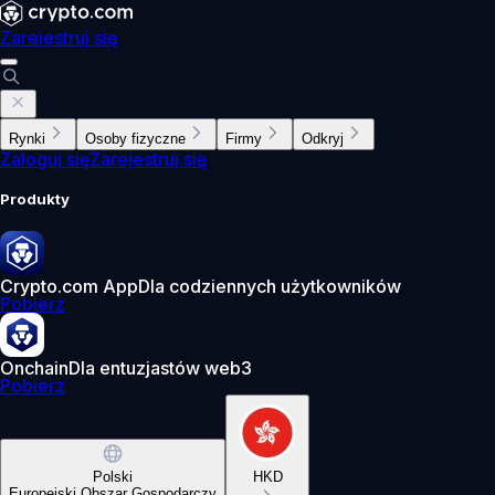
Zarejestruj się
Rynki
Osoby fizyczne
Firmy
Odkryj
Zaloguj się
Zarejestruj się
Produkty
Crypto.com App
Dla codziennych użytkowników
Pobierz
Onchain
Dla entuzjastów web3
Pobierz
Polski
HKD
Europejski Obszar Gospodarczy