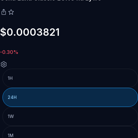
$0.0003821
-0.30%
1H
24H
1W
1M