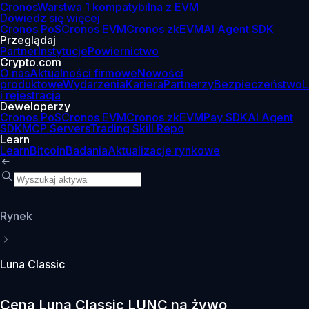
Cronos
Warstwa 1 kompatybilna z EVM
Dowiedz się więcej
Cronos PoS
Cronos EVM
Cronos zkEVM
AI Agent SDK
Przeglądaj
Partner
Instytucje
Powiernictwo
Crypto.com
O nas
Aktualności firmowe
Nowości
produktowe
Wydarzenia
Kariera
Partnerzy
Bezpieczeństwo
L
i rejestracja
Deweloperzy
Cronos PoS
Cronos EVM
Cronos zkEVM
Pay SDK
AI Agent
SDK
MCP Servers
Trading Skill Repo
Learn
Learn
Bitcoin
Badania
Aktualizacje rynkowe
Rynek
Luna Classic
Cena Luna Classic LUNC na żywo