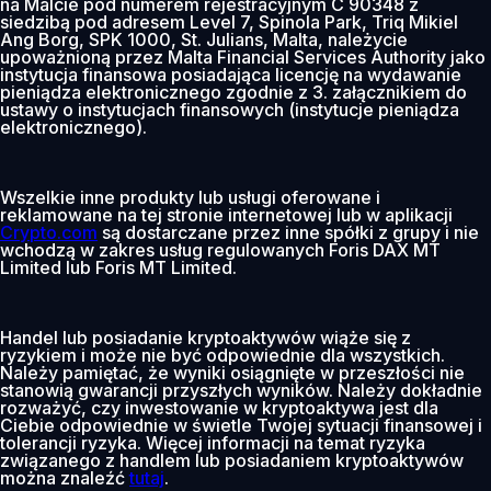
na Malcie pod numerem rejestracyjnym C 90348 z
siedzibą pod adresem Level 7, Spinola Park, Triq Mikiel
Ang Borg, SPK 1000, St. Julians, Malta, należycie
upoważnioną przez Malta Financial Services Authority jako
instytucja finansowa posiadająca licencję na wydawanie
pieniądza elektronicznego zgodnie z 3. załącznikiem do
ustawy o instytucjach finansowych (instytucje pieniądza
elektronicznego).
Wszelkie inne produkty lub usługi oferowane i
reklamowane na tej stronie internetowej lub w aplikacji
Crypto.com
są dostarczane przez inne spółki z grupy i nie
wchodzą w zakres usług regulowanych Foris DAX MT
Limited lub Foris MT Limited.
Handel lub posiadanie kryptoaktywów wiąże się z
ryzykiem i może nie być odpowiednie dla wszystkich.
Należy pamiętać, że wyniki osiągnięte w przeszłości nie
stanowią gwarancji przyszłych wyników. Należy dokładnie
rozważyć, czy inwestowanie w kryptoaktywa jest dla
Ciebie odpowiednie w świetle Twojej sytuacji finansowej i
tolerancji ryzyka. Więcej informacji na temat ryzyka
związanego z handlem lub posiadaniem kryptoaktywów
można znaleźć
tutaj
.