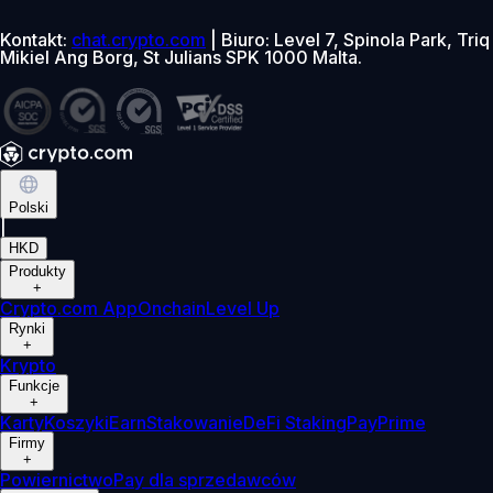
Kontakt:
chat.crypto.com
| Biuro: Level 7, Spinola Park, Triq
Mikiel Ang Borg, St Julians SPK 1000 Malta.
Polski
|
HKD
Produkty
+
Crypto.com App
Onchain
Level Up
Rynki
+
Krypto
Funkcje
+
Karty
Koszyki
Earn
Stakowanie
DeFi Staking
Pay
Prime
Firmy
+
Powiernictwo
Pay dla sprzedawców