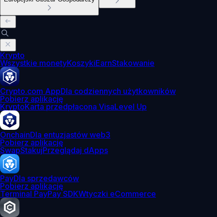
Krypto
Wszystkie monety
Koszyki
Earn
Stakowanie
Crypto.com App
Dla codziennych użytkowników
Pobierz aplikację
Krypto
Karta przedpłacona Visa
Level Up
Onchain
Dla entuzjastów web3
Pobierz aplikację
Swap
Stakuj
Przeglądaj dApps
Pay
Dla sprzedawców
Pobierz aplikację
Terminal Pay
Pay SDK
Wtyczki eCommerce