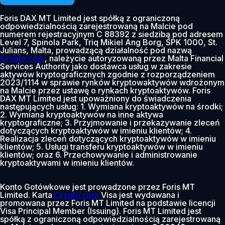
Foris DAX MT Limited jest spółką z ograniczoną
odpowiedzialnością zarejestrowaną na Malcie pod
numerem rejestracyjnym C 88392 z siedzibą pod adresem
Level 7, Spinola Park, Triq Mikiel Ang Borg, SPK 1000, St.
Julians, Malta, prowadzącą działalność pod nazwą
Crypto.com
, należycie autoryzowaną przez Malta Financial
Services Authority jako dostawca usług w zakresie
aktywów kryptograficznych zgodnie z rozporządzeniem
2023/1114 w sprawie rynków kryptowaktywów wdrożonym
na Malcie przez ustawę o rynkach kryptoaktywów. Foris
DAX MT Limited jest upoważniony do świadczenia
następujących usług: 1. Wymiana kryptoaktywów na środki;
2. Wymiana kryptoaktywów na inne aktywa
kryptograficzne; 3. Przyjmowanie i przekazywanie zleceń
dotyczących kryptoaktywów w imieniu klientów; 4.
Realizacja zleceń dotyczących kryptoaktywów w imieniu
klientów; 5. Usługi transferu kryptoaktywów w imieniu
klientów; oraz 6. Przechowywanie i administrowanie
kryptoaktywami w imieniu klientów.
Konto Gotówkowe jest prowadzone przez Foris MT
Limited. Karta
Crypto.com
Visa jest wydawana i
promowana przez Foris MT Limited na podstawie licencji
Visa Principal Member (Issuing). Foris MT Limited jest
spółką z ograniczoną odpowiedzialnością zarejestrowaną