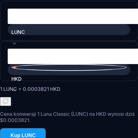
LUNC
HKD
1
LUNC
=
0.0003821
HKD
Cena konwersji 1 Luna Classic (LUNC) na HKD wynosi dziś
$0.0003821.
Kup LUNC