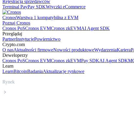
Rejestracja sprzedawców
Terminal Pay
Pay SDK
Wtyczki eCommerce
Cronos
Warstwa 1 kompatybilna z EVM
Poznaj Cronos
Cronos PoS
Cronos EVM
Cronos zkEVM
AI Agent SDK
Przeglądaj
Partner
Instytucje
Powiernictwo
Crypto.com
O nas
Aktualności firmowe
Nowości produktowe
Wydarzenia
Kariera
P
Deweloperzy
Cronos PoS
Cronos EVM
Cronos zkEVM
Pay SDK
AI Agent SDK
MC
Learn
Learn
Bitcoin
Badania
Aktualizacje rynkowe
Rynek
Luna Classic
Cena Luna Classic LUNC na żywo