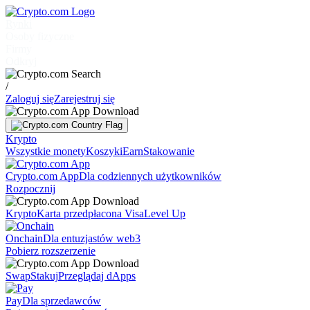
Rynki
Osoby fizyczne
Firmy
Odkryj
/
Zaloguj się
Zarejestruj się
Krypto
Wszystkie monety
Koszyki
Earn
Stakowanie
Crypto.com App
Dla codziennych użytkowników
Rozpocznij
Krypto
Karta przedpłacona Visa
Level Up
Onchain
Dla entuzjastów web3
Pobierz rozszerzenie
Swap
Stakuj
Przeglądaj dApps
Pay
Dla sprzedawców