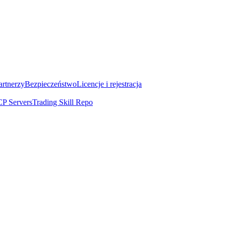
artnerzy
Bezpieczeństwo
Licencje i rejestracja
P Servers
Trading Skill Repo