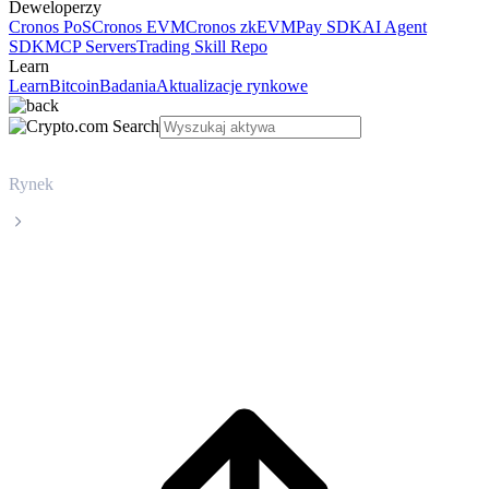
Deweloperzy
Cronos PoS
Cronos EVM
Cronos zkEVM
Pay SDK
AI Agent
SDK
MCP Servers
Trading Skill Repo
Learn
Learn
Bitcoin
Badania
Aktualizacje rynkowe
Rynek
Luna Classic
Cena Luna Classic LUNC na żywo