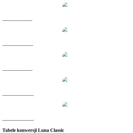
LUNC na GBP
LUNC na HKD
LUNC na SGD
LUNC na TWD
LUNC na KRW
Tabele konwersji Luna Classic