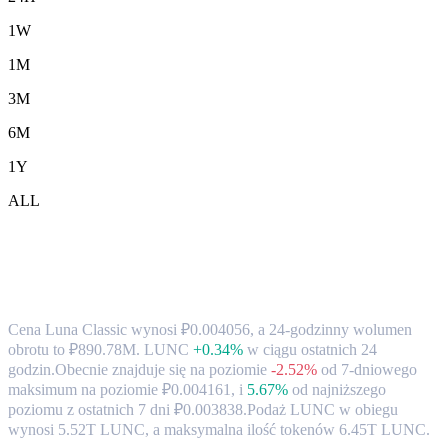
1W
1M
3M
6M
1Y
ALL
Kurs wymiany i dane rynkowe Luna
Classic (LUNC) na RUB
Cena Luna Classic wynosi ₽0.004056, a 24-godzinny wolumen
obrotu to ₽890.78M. LUNC
+0.34%
w ciągu ostatnich 24
godzin.
Obecnie znajduje się na poziomie
-2.52%
od 7-dniowego
maksimum na poziomie ₽0.004161,
i
5.67%
od najniższego
poziomu z ostatnich 7 dni ₽0.003838.
Podaż LUNC w obiegu
wynosi 5.52T LUNC, a maksymalna ilość tokenów 6.45T LUNC.