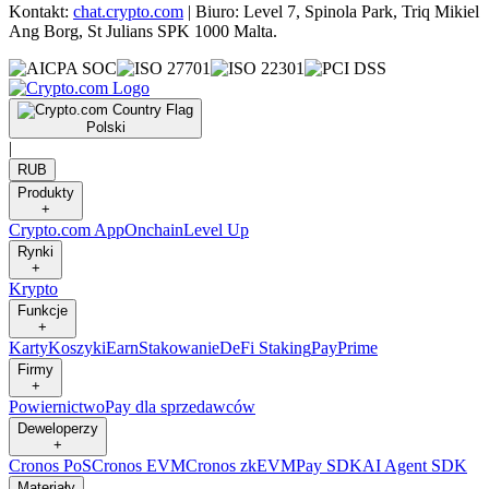
Kontakt:
chat.crypto.com
| Biuro: Level 7, Spinola Park, Triq Mikiel
Ang Borg, St Julians SPK 1000 Malta.
Polski
|
RUB
Produkty
+
Crypto.com App
Onchain
Level Up
Rynki
+
Krypto
Funkcje
+
Karty
Koszyki
Earn
Stakowanie
DeFi Staking
Pay
Prime
Firmy
+
Powiernictwo
Pay dla sprzedawców
Deweloperzy
+
Cronos PoS
Cronos EVM
Cronos zkEVM
Pay SDK
AI Agent SDK
Materiały