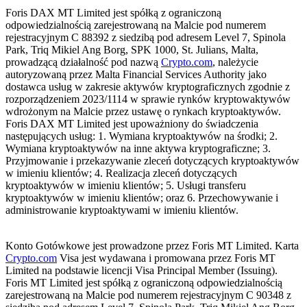
Foris DAX MT Limited jest spółką z ograniczoną
odpowiedzialnością zarejestrowaną na Malcie pod numerem
rejestracyjnym C 88392 z siedzibą pod adresem Level 7, Spinola
Park, Triq Mikiel Ang Borg, SPK 1000, St. Julians, Malta,
prowadzącą działalność pod nazwą
Crypto.com
, należycie
autoryzowaną przez Malta Financial Services Authority jako
dostawca usług w zakresie aktywów kryptograficznych zgodnie z
rozporządzeniem 2023/1114 w sprawie rynków kryptowaktywów
wdrożonym na Malcie przez ustawę o rynkach kryptoaktywów.
Foris DAX MT Limited jest upoważniony do świadczenia
następujących usług: 1. Wymiana kryptoaktywów na środki; 2.
Wymiana kryptoaktywów na inne aktywa kryptograficzne; 3.
Przyjmowanie i przekazywanie zleceń dotyczących kryptoaktywów
w imieniu klientów; 4. Realizacja zleceń dotyczących
kryptoaktywów w imieniu klientów; 5. Usługi transferu
kryptoaktywów w imieniu klientów; oraz 6. Przechowywanie i
administrowanie kryptoaktywami w imieniu klientów.
Konto Gotówkowe jest prowadzone przez Foris MT Limited. Karta
Crypto.com
Visa jest wydawana i promowana przez Foris MT
Limited na podstawie licencji Visa Principal Member (Issuing).
Foris MT Limited jest spółką z ograniczoną odpowiedzialnością
zarejestrowaną na Malcie pod numerem rejestracyjnym C 90348 z