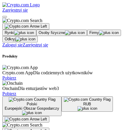
Zarejestruj się
Rynki
Osoby fizyczne
Firmy
Odkryj
Zaloguj się
Zarejestruj się
Produkty
Crypto.com App
Dla codziennych użytkowników
Pobierz
Onchain
Dla entuzjastów web3
Pobierz
Polski
RUB
Europejski Obszar Gospodarczy