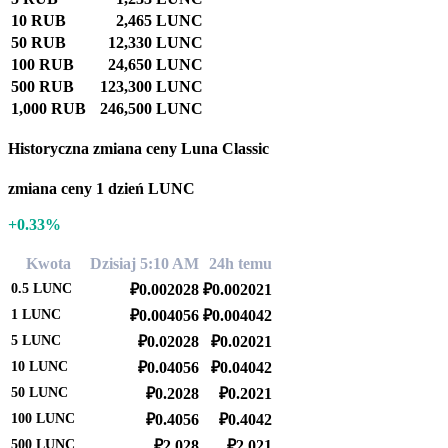
10 RUB
2,465 LUNC
50 RUB
12,330 LUNC
100 RUB
24,650 LUNC
500 RUB
123,300 LUNC
1,000 RUB
246,500 LUNC
Historyczna zmiana ceny Luna Classic
zmiana ceny 1 dzień LUNC
+0.33%
Kwota
Dzisiaj 5:10 AM
24h temu
0.5
LUNC
₽0.002028
₽0.002021
1
LUNC
₽0.004056
₽0.004042
5
LUNC
₽0.02028
₽0.02021
10
LUNC
₽0.04056
₽0.04042
50
LUNC
₽0.2028
₽0.2021
100
LUNC
₽0.4056
₽0.4042
500
LUNC
₽2.028
₽2.021