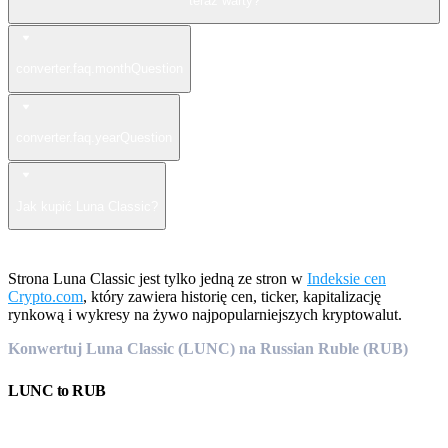
teraz warty?
converter.faq.monthQuestion
converter.faq.yearQuestion
Jak kupić Luna Classic?
Strona Luna Classic jest tylko jedną ze stron w
Indeksie cen
Crypto.com
, który zawiera historię cen, ticker, kapitalizację
rynkową i wykresy na żywo najpopularniejszych kryptowalut.
Konwertuj Luna Classic (LUNC) na Russian Ruble (RUB)
LUNC
to
RUB