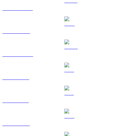
USDT na RUB
BNB na RUB
USDC na RUB
XRP na RUB
SOL na RUB
TRX na RUB