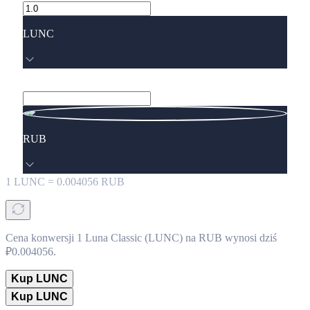
LUNC
RUB
1
LUNC
=
0.004056
RUB
Cena konwersji 1 Luna Classic (LUNC) na RUB wynosi dziś
₽0.004056.
Kup LUNC
Kup LUNC