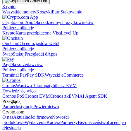
Krypto
Wszystkie monety
Koszyki
Earn
Stakowanie
Crypto.com App
Dla codziennych użytkowników
Pobierz aplikację
Krypto
Karta przedpłacona Visa
Level Up
Onchain
Dla entuzjastów web3
Pobierz aplikację
Swap
Stakuj
Przeglądaj dApps
Pay
Dla sprzedawców
Pobierz aplikację
Terminal Pay
Pay SDK
Wtyczki eCommerce
Cronos
Warstwa 1 kompatybilna z EVM
Dowiedz się więcej
Cronos PoS
Cronos EVM
Cronos zkEVM
AI Agent SDK
Przeglądaj
Partner
Instytucje
Powiernictwo
Crypto.com
O nas
Aktualności firmowe
Nowości
produktowe
Wydarzenia
Kariera
Partnerzy
Bezpieczeństwo
Licencje i
rejestracja