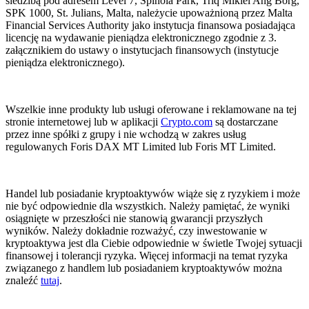
siedzibą pod adresem Level 7, Spinola Park, Triq Mikiel Ang Borg,
SPK 1000, St. Julians, Malta, należycie upoważnioną przez Malta
Financial Services Authority jako instytucja finansowa posiadająca
licencję na wydawanie pieniądza elektronicznego zgodnie z 3.
załącznikiem do ustawy o instytucjach finansowych (instytucje
pieniądza elektronicznego).
Wszelkie inne produkty lub usługi oferowane i reklamowane na tej
stronie internetowej lub w aplikacji
Crypto.com
są dostarczane
przez inne spółki z grupy i nie wchodzą w zakres usług
regulowanych Foris DAX MT Limited lub Foris MT Limited.
Handel lub posiadanie kryptoaktywów wiąże się z ryzykiem i może
nie być odpowiednie dla wszystkich. Należy pamiętać, że wyniki
osiągnięte w przeszłości nie stanowią gwarancji przyszłych
wyników. Należy dokładnie rozważyć, czy inwestowanie w
kryptoaktywa jest dla Ciebie odpowiednie w świetle Twojej sytuacji
finansowej i tolerancji ryzyka. Więcej informacji na temat ryzyka
związanego z handlem lub posiadaniem kryptoaktywów można
znaleźć
tutaj
.