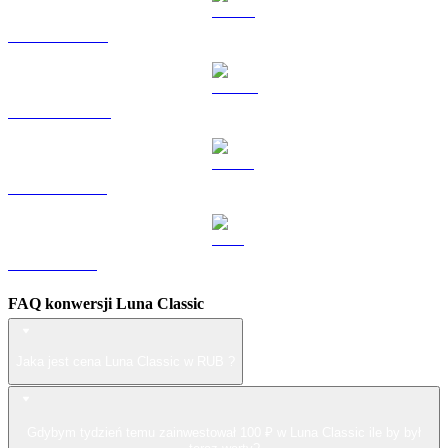
HYPE na RUB
DOGE na RUB
USDS na RUB
LEO na RUB
FAQ konwersji Luna Classic
Jaka jest cena Luna Classic w RUB ?
Gdybym tydzień temu zainwestował 100 ₽ w Luna Classic ile by był