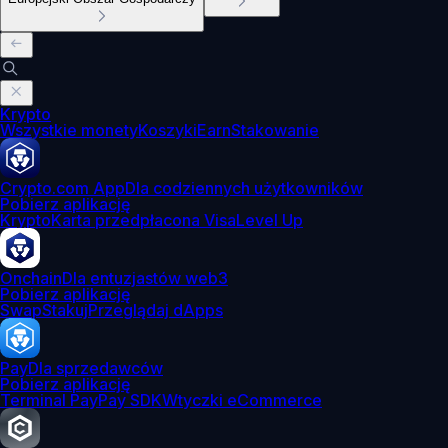
Krypto
Wszystkie monety
Koszyki
Earn
Stakowanie
Crypto.com App
Dla codziennych użytkowników
Pobierz aplikację
Krypto
Karta przedpłacona Visa
Level Up
Onchain
Dla entuzjastów web3
Pobierz aplikację
Swap
Stakuj
Przeglądaj dApps
Pay
Dla sprzedawców
Pobierz aplikację
Terminal Pay
Pay SDK
Wtyczki eCommerce