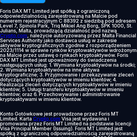
Foris DAX MT Limited jest spółką z ograniczoną
odpowiedzialnością zarejestrowaną na Malcie pod
numerem rejestracyjnym C 88392 z siedzibą pod adresem
Level 7, Spinola Park, Triq Mikiel Ang Borg, SPK 1000, St.
Julians, Malta, prowadzącą działalność pod nazwą
Crypto.com
, należycie autoryzowaną przez Malta Financial
Services Authority jako dostawca usług w zakresie
aktywów kryptograficznych zgodnie z rozporządzeniem
2023/1114 w sprawie rynków kryptowaktywów wdrożonym
na Malcie przez ustawę o rynkach kryptoaktywów. Foris
DAX MT Limited jest upoważniony do świadczenia
następujących usług: 1. Wymiana kryptoaktywów na środki;
2. Wymiana kryptoaktywów na inne aktywa
kryptograficzne; 3. Przyjmowanie i przekazywanie zleceń
dotyczących kryptoaktywów w imieniu klientów; 4.
Realizacja zleceń dotyczących kryptoaktywów w imieniu
klientów; 5. Usługi transferu kryptoaktywów w imieniu
klientów; oraz 6. Przechowywanie i administrowanie
kryptoaktywami w imieniu klientów.
Konto Gotówkowe jest prowadzone przez Foris MT
Limited. Karta
Crypto.com
Visa jest wydawana i
promowana przez Foris MT Limited na podstawie licencji
Visa Principal Member (Issuing). Foris MT Limited jest
spółką z ograniczoną odpowiedzialnością zarejestrowaną