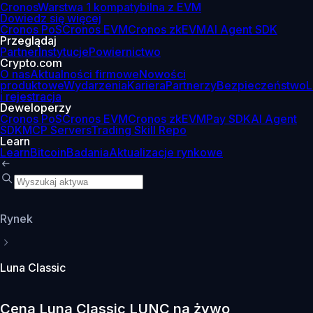
Cronos
Warstwa 1 kompatybilna z EVM
Dowiedz się więcej
Cronos PoS
Cronos EVM
Cronos zkEVM
AI Agent SDK
Przeglądaj
Partner
Instytucje
Powiernictwo
Crypto.com
O nas
Aktualności firmowe
Nowości
produktowe
Wydarzenia
Kariera
Partnerzy
Bezpieczeństwo
L
i rejestracja
Deweloperzy
Cronos PoS
Cronos EVM
Cronos zkEVM
Pay SDK
AI Agent
SDK
MCP Servers
Trading Skill Repo
Learn
Learn
Bitcoin
Badania
Aktualizacje rynkowe
Rynek
Luna Classic
Cena Luna Classic LUNC na żywo