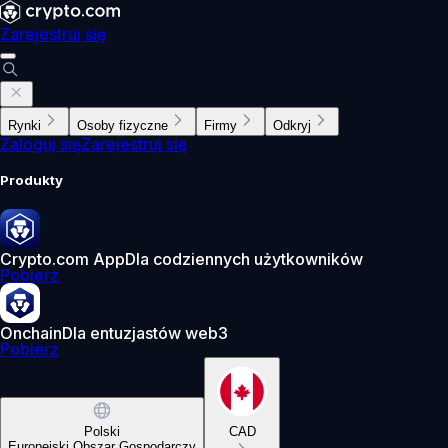
Zarejestruj się
Rynki
Osoby fizyczne
Firmy
Odkryj
Zaloguj się
Zarejestruj się
Produkty
Crypto.com App
Dla codziennych użytkowników
Pobierz
Onchain
Dla entuzjastów web3
Pobierz
Polski
CAD
Europejski Obszar Gospodarczy