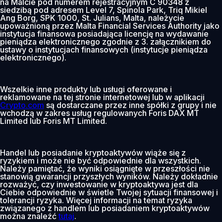
na Malcie pod numerem rejestracyjnym C 90348 z
siedzibą pod adresem Level 7, Spinola Park, Triq Mikiel
Ang Borg, SPK 1000, St. Julians, Malta, należycie
upoważnioną przez Malta Financial Services Authority jako
instytucja finansowa posiadająca licencję na wydawanie
pieniądza elektronicznego zgodnie z 3. załącznikiem do
ustawy o instytucjach finansowych (instytucje pieniądza
elektronicznego).
Wszelkie inne produkty lub usługi oferowane i
reklamowane na tej stronie internetowej lub w aplikacji
Crypto.com
są dostarczane przez inne spółki z grupy i nie
wchodzą w zakres usług regulowanych Foris DAX MT
Limited lub Foris MT Limited.
Handel lub posiadanie kryptoaktywów wiąże się z
ryzykiem i może nie być odpowiednie dla wszystkich.
Należy pamiętać, że wyniki osiągnięte w przeszłości nie
stanowią gwarancji przyszłych wyników. Należy dokładnie
rozważyć, czy inwestowanie w kryptoaktywa jest dla
Ciebie odpowiednie w świetle Twojej sytuacji finansowej i
tolerancji ryzyka. Więcej informacji na temat ryzyka
związanego z handlem lub posiadaniem kryptoaktywów
można znaleźć
tutaj
.