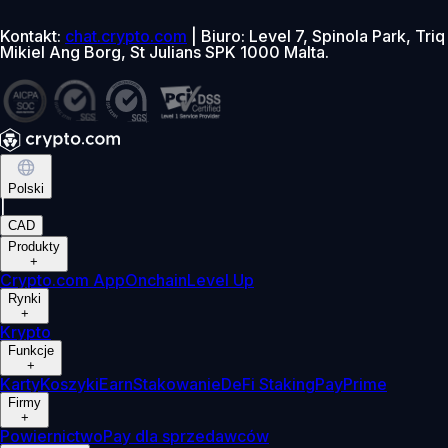
Kontakt:
chat.crypto.com
| Biuro: Level 7, Spinola Park, Triq
Mikiel Ang Borg, St Julians SPK 1000 Malta.
Polski
|
CAD
Produkty
+
Crypto.com App
Onchain
Level Up
Rynki
+
Krypto
Funkcje
+
Karty
Koszyki
Earn
Stakowanie
DeFi Staking
Pay
Prime
Firmy
+
Powiernictwo
Pay dla sprzedawców