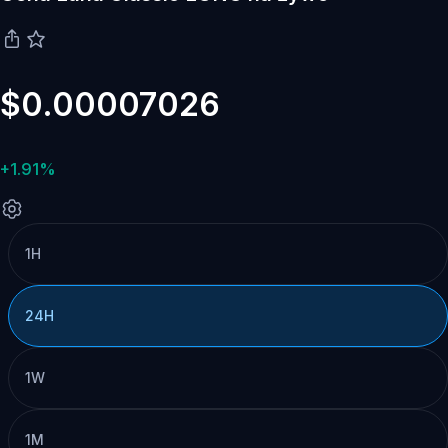
$0.00007026
+1.91%
1H
24H
1W
1M