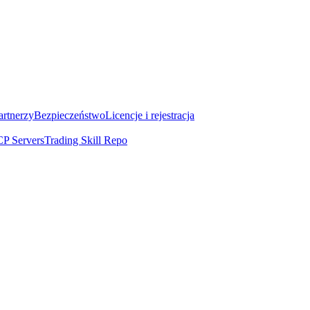
artnerzy
Bezpieczeństwo
Licencje i rejestracja
P Servers
Trading Skill Repo