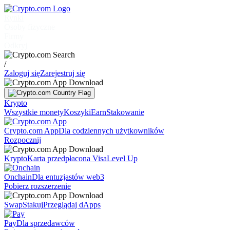
Rynki
Osoby fizyczne
Firmy
Odkryj
/
Zaloguj się
Zarejestruj się
Krypto
Wszystkie monety
Koszyki
Earn
Stakowanie
Crypto.com App
Dla codziennych użytkowników
Rozpocznij
Krypto
Karta przedpłacona Visa
Level Up
Onchain
Dla entuzjastów web3
Pobierz rozszerzenie
Swap
Stakuj
Przeglądaj dApps
Pay
Dla sprzedawców