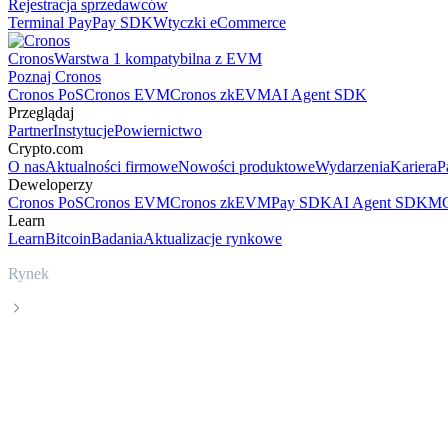
Rejestracja sprzedawców
Terminal Pay
Pay SDK
Wtyczki eCommerce
Cronos
Warstwa 1 kompatybilna z EVM
Poznaj Cronos
Cronos PoS
Cronos EVM
Cronos zkEVM
AI Agent SDK
Przeglądaj
Partner
Instytucje
Powiernictwo
Crypto.com
O nas
Aktualności firmowe
Nowości produktowe
Wydarzenia
Kariera
P
Deweloperzy
Cronos PoS
Cronos EVM
Cronos zkEVM
Pay SDK
AI Agent SDK
MC
Learn
Learn
Bitcoin
Badania
Aktualizacje rynkowe
Rynek
Zcash
Cena Zcash ZEC na żywo