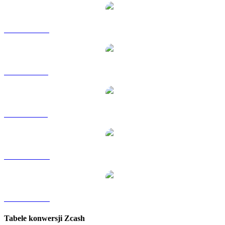
ZEC na HKD
ZEC na RUB
ZEC na SGD
ZEC na TWD
ZEC na KRW
Tabele konwersji Zcash