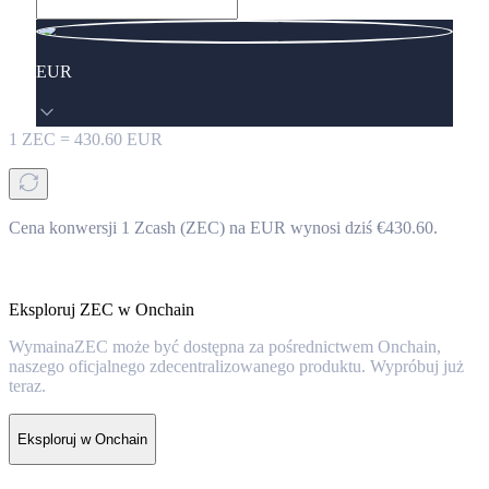
EUR
1
ZEC
=
430.60
EUR
Cena konwersji 1 Zcash (ZEC) na EUR wynosi dziś €430.60.
Eksploruj ZEC w Onchain
WymainaZEC może być dostępna za pośrednictwem Onchain,
naszego oficjalnego zdecentralizowanego produktu. Wypróbuj już
teraz.
Eksploruj w Onchain