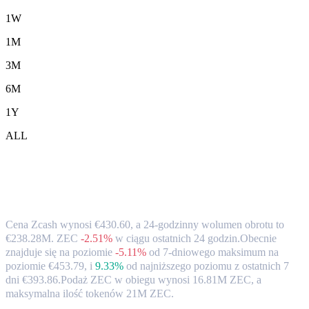
1W
1M
3M
6M
1Y
ALL
Kurs wymiany i dane rynkowe Zcash
(ZEC) na EUR
Cena Zcash wynosi €430.60, a 24-godzinny wolumen obrotu to
€238.28M. ZEC
-2.51%
w ciągu ostatnich 24 godzin.
Obecnie
znajduje się na poziomie
-5.11%
od 7-dniowego maksimum na
poziomie €453.79,
i
9.33%
od najniższego poziomu z ostatnich 7
dni €393.86.
Podaż ZEC w obiegu wynosi 16.81M ZEC, a
maksymalna ilość tokenów 21M ZEC.