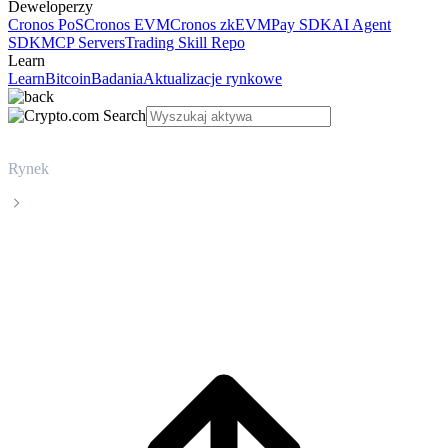
Deweloperzy
Cronos PoS
Cronos EVM
Cronos zkEVM
Pay SDK
AI Agent
SDK
MCP Servers
Trading Skill Repo
Learn
Learn
Bitcoin
Badania
Aktualizacje rynkowe
Rynek
Zcash
Cena Zcash ZEC na żywo