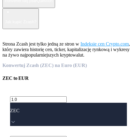
converter.faq.yearQuestion
Jak kupić Zcash?
Strona Zcash jest tylko jedną ze stron w
Indeksie cen Crypto.com
,
który zawiera historię cen, ticker, kapitalizację rynkową i wykresy
na żywo najpopularniejszych kryptowalut.
Konwertuj Zcash (ZEC) na Euro (EUR)
ZEC
to
EUR
ZEC