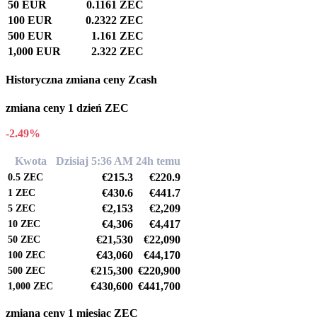
50 EUR
0.1161 ZEC
100 EUR
0.2322 ZEC
500 EUR
1.161 ZEC
1,000 EUR
2.322 ZEC
Historyczna zmiana ceny Zcash
zmiana ceny 1 dzień ZEC
-2.49%
Kwota
Dzisiaj 5:36 AM
24h temu
€215.3
€220.9
0.5
ZEC
€430.6
€441.7
1
ZEC
€2,153
€2,209
5
ZEC
€4,306
€4,417
10
ZEC
€21,530
€22,090
50
ZEC
€43,060
€44,170
100
ZEC
€215,300
€220,900
500
ZEC
€430,600
€441,700
1,000
ZEC
zmiana ceny 1 miesiąc ZEC