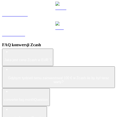
USDS na EUR
LEO na EUR
FAQ konwersji Zcash
Jaka jest cena Zcash w EUR ?
Gdybym tydzień temu zainwestował 100 € w Zcash ile by był teraz
warty?
converter.faq.monthQuestion