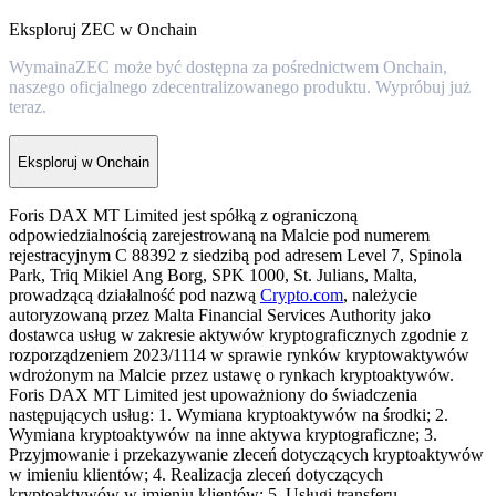
Eksploruj ZEC w Onchain
WymainaZEC może być dostępna za pośrednictwem Onchain,
naszego oficjalnego zdecentralizowanego produktu. Wypróbuj już
teraz.
Eksploruj w Onchain
Foris DAX MT Limited jest spółką z ograniczoną
odpowiedzialnością zarejestrowaną na Malcie pod numerem
rejestracyjnym C 88392 z siedzibą pod adresem Level 7, Spinola
Park, Triq Mikiel Ang Borg, SPK 1000, St. Julians, Malta,
prowadzącą działalność pod nazwą
Crypto.com
, należycie
autoryzowaną przez Malta Financial Services Authority jako
dostawca usług w zakresie aktywów kryptograficznych zgodnie z
rozporządzeniem 2023/1114 w sprawie rynków kryptowaktywów
wdrożonym na Malcie przez ustawę o rynkach kryptoaktywów.
Foris DAX MT Limited jest upoważniony do świadczenia
następujących usług: 1. Wymiana kryptoaktywów na środki; 2.
Wymiana kryptoaktywów na inne aktywa kryptograficzne; 3.
Przyjmowanie i przekazywanie zleceń dotyczących kryptoaktywów
w imieniu klientów; 4. Realizacja zleceń dotyczących
kryptoaktywów w imieniu klientów; 5. Usługi transferu