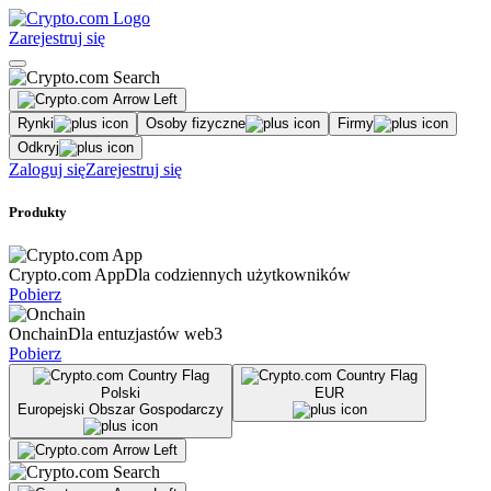
Zarejestruj się
Rynki
Osoby fizyczne
Firmy
Odkryj
Zaloguj się
Zarejestruj się
Produkty
Crypto.com App
Dla codziennych użytkowników
Pobierz
Onchain
Dla entuzjastów web3
Pobierz
Polski
EUR
Europejski Obszar Gospodarczy