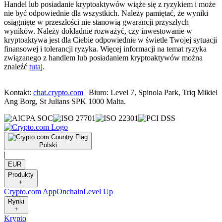
Handel lub posiadanie kryptoaktywów wiąże się z ryzykiem i może
nie być odpowiednie dla wszystkich. Należy pamiętać, że wyniki
osiągnięte w przeszłości nie stanowią gwarancji przyszłych
wyników. Należy dokładnie rozważyć, czy inwestowanie w
kryptoaktywa jest dla Ciebie odpowiednie w świetle Twojej sytuacji
finansowej i tolerancji ryzyka. Więcej informacji na temat ryzyka
związanego z handlem lub posiadaniem kryptoaktywów można
znaleźć
tutaj
.
Kontakt:
chat.crypto.com
| Biuro: Level 7, Spinola Park, Triq Mikiel
Ang Borg, St Julians SPK 1000 Malta.
Polski
|
EUR
Produkty
+
Crypto.com App
Onchain
Level Up
Rynki
+
Krypto