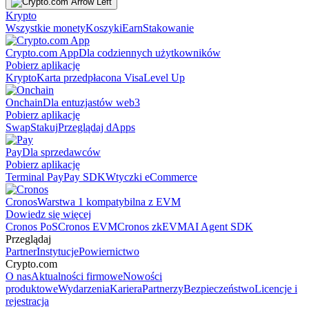
Krypto
Wszystkie monety
Koszyki
Earn
Stakowanie
Crypto.com App
Dla codziennych użytkowników
Pobierz aplikację
Krypto
Karta przedpłacona Visa
Level Up
Onchain
Dla entuzjastów web3
Pobierz aplikację
Swap
Stakuj
Przeglądaj dApps
Pay
Dla sprzedawców
Pobierz aplikację
Terminal Pay
Pay SDK
Wtyczki eCommerce
Cronos
Warstwa 1 kompatybilna z EVM
Dowiedz się więcej
Cronos PoS
Cronos EVM
Cronos zkEVM
AI Agent SDK
Przeglądaj
Partner
Instytucje
Powiernictwo
Crypto.com
O nas
Aktualności firmowe
Nowości
produktowe
Wydarzenia
Kariera
Partnerzy
Bezpieczeństwo
Licencje i
rejestracja