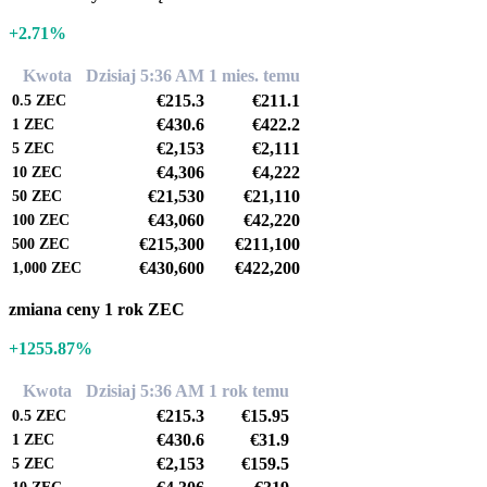
+2.71%
Kwota
Dzisiaj 5:36 AM
1 mies. temu
€215.3
€211.1
0.5
ZEC
€430.6
€422.2
1
ZEC
€2,153
€2,111
5
ZEC
€4,306
€4,222
10
ZEC
€21,530
€21,110
50
ZEC
€43,060
€42,220
100
ZEC
€215,300
€211,100
500
ZEC
€430,600
€422,200
1,000
ZEC
zmiana ceny 1 rok ZEC
+1255.87%
Kwota
Dzisiaj 5:36 AM
1 rok temu
€215.3
€15.95
0.5
ZEC
€430.6
€31.9
1
ZEC
€2,153
€159.5
5
ZEC