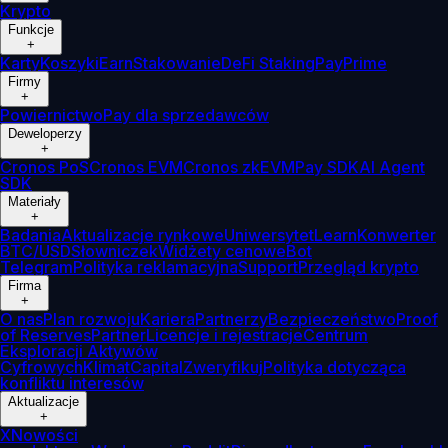
Krypto
Funkcje
+
Karty
Koszyki
Earn
Stakowanie
DeFi Staking
Pay
Prime
Firmy
+
Powiernictwo
Pay dla sprzedawców
Deweloperzy
+
Cronos PoS
Cronos EVM
Cronos zkEVM
Pay SDK
AI Agent
SDK
Materiały
+
Badania
Aktualizacje rynkowe
Uniwersytet
Learn
Konwerter
BTC/USD
Słowniczek
Widżety cenowe
Bot
Telegram
Polityka reklamacyjna
Support
Przegląd krypto
Firma
+
O nas
Plan rozwoju
Kariera
Partnerzy
Bezpieczeństwo
Proof
of Reserves
Partner
Licencje i rejestracje
Centrum
Eksploracji Aktywów
Cyfrowych
Klimat
Capital
Zweryfikuj
Polityka dotycząca
konfliktu interesów
Aktualizacje
+
X
Nowości