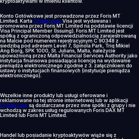
kryptoaktywami w imieniu klientów.
Konto Gotówkowe jest prowadzone przez Foris MT
Limited. Karta
Crypto.com
Visa jest wydawana i
promowana przez Foris MT Limited na podstawie licencji
Visa Principal Member (Issuing). Foris MT Limited jest
spółką z ograniczoną odpowiedzialnością zarejestrowaną
na Malcie pod numerem rejestracyjnym C 90348 z
siedzibą pod adresem Level 7, Spinola Park, Triq Mikiel
Ang Borg, SPK 1000, St. Julians, Malta, należycie
upoważnioną przez Malta Financial Services Authority jako
instytucja finansowa posiadająca licencję na wydawanie
pieniądza elektronicznego zgodnie z 3. załącznikiem do
ustawy o instytucjach finansowych (instytucje pieniądza
elektronicznego).
Wszelkie inne produkty lub usługi oferowane i
reklamowane na tej stronie internetowej lub w aplikacji
Crypto.com
są dostarczane przez inne spółki z grupy i nie
wchodzą w zakres usług regulowanych Foris DAX MT
Limited lub Foris MT Limited.
Handel lub posiadanie kryptoaktywów wiąże się z