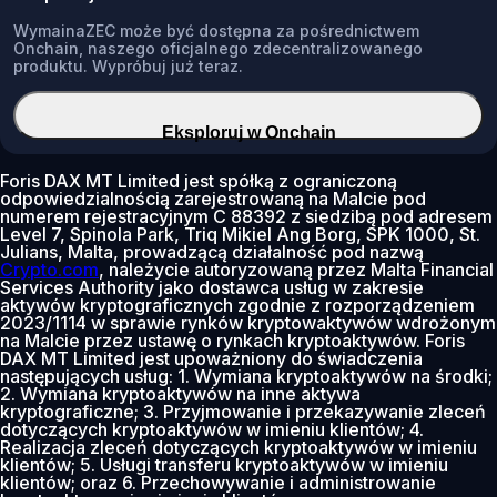
WymainaZEC może być dostępna za pośrednictwem
Onchain, naszego oficjalnego zdecentralizowanego
produktu. Wypróbuj już teraz.
Eksploruj w Onchain
Foris DAX MT Limited jest spółką z ograniczoną
odpowiedzialnością zarejestrowaną na Malcie pod
numerem rejestracyjnym C 88392 z siedzibą pod adresem
Level 7, Spinola Park, Triq Mikiel Ang Borg, SPK 1000, St.
Julians, Malta, prowadzącą działalność pod nazwą
Crypto.com
, należycie autoryzowaną przez Malta Financial
Services Authority jako dostawca usług w zakresie
aktywów kryptograficznych zgodnie z rozporządzeniem
2023/1114 w sprawie rynków kryptowaktywów wdrożonym
na Malcie przez ustawę o rynkach kryptoaktywów. Foris
DAX MT Limited jest upoważniony do świadczenia
następujących usług: 1. Wymiana kryptoaktywów na środki;
2. Wymiana kryptoaktywów na inne aktywa
kryptograficzne; 3. Przyjmowanie i przekazywanie zleceń
dotyczących kryptoaktywów w imieniu klientów; 4.
Realizacja zleceń dotyczących kryptoaktywów w imieniu
klientów; 5. Usługi transferu kryptoaktywów w imieniu
klientów; oraz 6. Przechowywanie i administrowanie