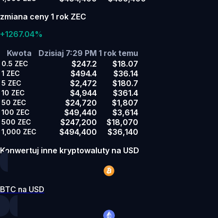
zmiana ceny 1 rok ZEC
+1267.04%
Kwota
Dzisiaj 7:29 PM
1 rok temu
$247.2
$18.07
0.5
ZEC
$494.4
$36.14
1
ZEC
$2,472
$180.7
5
ZEC
$4,944
$361.4
10
ZEC
$24,720
$1,807
50
ZEC
$49,440
$3,614
100
ZEC
$247,200
$18,070
500
ZEC
$494,400
$36,140
1,000
ZEC
Konwertuj inne kryptowaluty na USD
BTC na USD