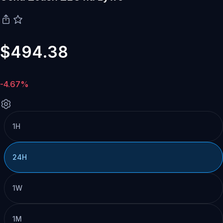
$494.38
-4.67%
1H
24H
1W
1M