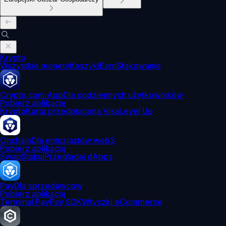
Krypto
Wszystkie monety
Koszyki
Earn
Stakowanie
Crypto.com App
Dla codziennych użytkowników
Pobierz aplikację
Krypto
Karta przedpłacona Visa
Level Up
Onchain
Dla entuzjastów web3
Pobierz aplikację
Swap
Stakuj
Przeglądaj dApps
Pay
Dla sprzedawców
Pobierz aplikację
Terminal Pay
Pay SDK
Wtyczki eCommerce