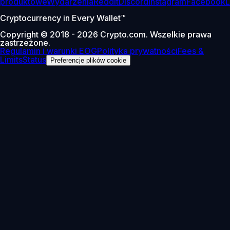
produktowe
Wydarzenia
Reddit
Discord
Instagram
Facebook
L
Cryptocurrency in Every Wallet™
Copyright © 2018 - 2026 Crypto.com. Wszelkie prawa
zastrzeżone.
Regulamin i warunki EOG
Polityka prywatności
Fees &
Limits
Status
Preferencje plików cookie