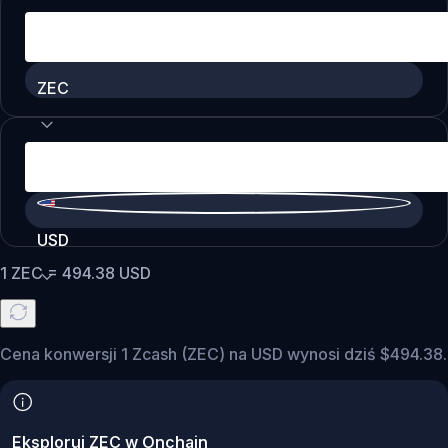
ZEC
USD
1
ZEC
=
494.38
USD
Cena konwersji 1 Zcash (ZEC) na USD wynosi dziś $494.38.
Eksploruj ZEC w Onchain