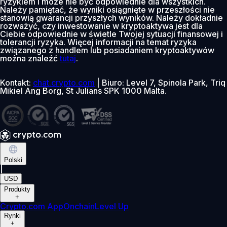
ryzykiem i może nie być odpowiednie dla wszystkich.
Należy pamiętać, że wyniki osiągnięte w przeszłości nie
stanowią gwarancji przyszłych wyników. Należy dokładnie
rozważyć, czy inwestowanie w kryptoaktywa jest dla
Ciebie odpowiednie w świetle Twojej sytuacji finansowej i
tolerancji ryzyka. Więcej informacji na temat ryzyka
związanego z handlem lub posiadaniem kryptoaktywów
można znaleźć
tutaj
.
Kontakt:
chat.crypto.com
| Biuro: Level 7, Spinola Park, Triq
Mikiel Ang Borg, St Julians SPK 1000 Malta.
Polski
|
USD
Produkty
+
Crypto.com App
Onchain
Level Up
Rynki
+