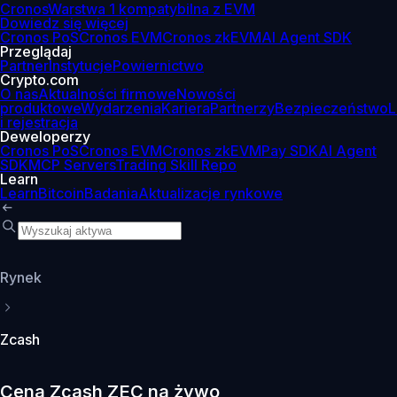
Cronos
Warstwa 1 kompatybilna z EVM
Dowiedz się więcej
Cronos PoS
Cronos EVM
Cronos zkEVM
AI Agent SDK
Przeglądaj
Partner
Instytucje
Powiernictwo
Crypto.com
O nas
Aktualności firmowe
Nowości
produktowe
Wydarzenia
Kariera
Partnerzy
Bezpieczeństwo
L
i rejestracja
Deweloperzy
Cronos PoS
Cronos EVM
Cronos zkEVM
Pay SDK
AI Agent
SDK
MCP Servers
Trading Skill Repo
Learn
Learn
Bitcoin
Badania
Aktualizacje rynkowe
Rynek
Zcash
Cena Zcash ZEC na żywo