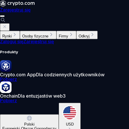
Zarejestruj się
Rynki
Osoby fizyczne
Firmy
Odkryj
Zaloguj się
Zarejestruj się
Produkty
Crypto.com App
Dla codziennych użytkowników
Pobierz
Onchain
Dla entuzjastów web3
Pobierz
Polski
USD
Europejski Obszar Gospodarczy