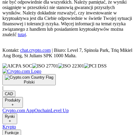
nie być odpowiednie dla wszystkich. Należy pamiętać, że wyniki
osiągnięte w przeszłości nie stanowią gwarancji przyszłych
wyników. Należy dokładnie rozważyć, czy inwestowanie w
kryptoaktywa jest dla Ciebie odpowiednie w świetle Twojej sytuacji
finansowej i tolerancji ryzyka. Więcej informacji na temat ryzyka
związanego z handlem lub posiadaniem kryptoaktywów można
znaleźć
tutaj
.
Kontakt:
chat.crypto.com
| Biuro: Level 7, Spinola Park, Triq Mikiel
Ang Borg, St Julians SPK 1000 Malta.
Polski
|
CAD
Produkty
+
Crypto.com App
Onchain
Level Up
Rynki
+
Krypto
Funkcje