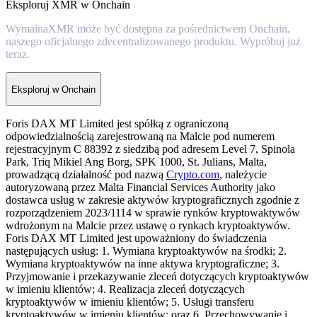
Eksploruj XMR w Onchain
WymainaXMR może być dostępna za pośrednictwem Onchain,
naszego oficjalnego zdecentralizowanego produktu. Wypróbuj już
teraz.
Eksploruj w Onchain
Foris DAX MT Limited jest spółką z ograniczoną
odpowiedzialnością zarejestrowaną na Malcie pod numerem
rejestracyjnym C 88392 z siedzibą pod adresem Level 7, Spinola
Park, Triq Mikiel Ang Borg, SPK 1000, St. Julians, Malta,
prowadzącą działalność pod nazwą
Crypto.com
, należycie
autoryzowaną przez Malta Financial Services Authority jako
dostawca usług w zakresie aktywów kryptograficznych zgodnie z
rozporządzeniem 2023/1114 w sprawie rynków kryptowaktywów
wdrożonym na Malcie przez ustawę o rynkach kryptoaktywów.
Foris DAX MT Limited jest upoważniony do świadczenia
następujących usług: 1. Wymiana kryptoaktywów na środki; 2.
Wymiana kryptoaktywów na inne aktywa kryptograficzne; 3.
Przyjmowanie i przekazywanie zleceń dotyczących kryptoaktywów
w imieniu klientów; 4. Realizacja zleceń dotyczących
kryptoaktywów w imieniu klientów; 5. Usługi transferu
kryptoaktywów w imieniu klientów; oraz 6. Przechowywanie i