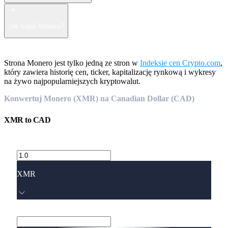
Jak kupić Monero?
Strona Monero jest tylko jedną ze stron w
Indeksie cen Crypto.com
,
który zawiera historię cen, ticker, kapitalizację rynkową i wykresy
na żywo najpopularniejszych kryptowalut.
Konwertuj Monero (XMR) na Canadian Dollar (CAD)
XMR
to
CAD
XMR