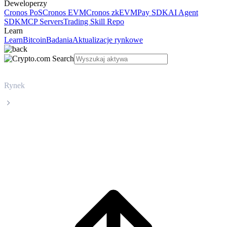
Deweloperzy
Cronos PoS
Cronos EVM
Cronos zkEVM
Pay SDK
AI Agent
SDK
MCP Servers
Trading Skill Repo
Learn
Learn
Bitcoin
Badania
Aktualizacje rynkowe
Rynek
Monero
Cena Monero XMR na żywo