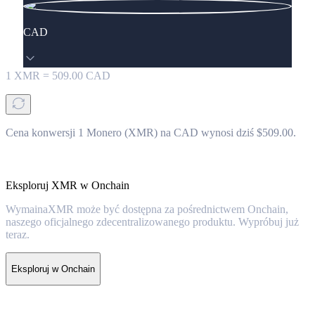
CAD
1
XMR
=
509.00
CAD
Cena konwersji 1 Monero (XMR) na CAD wynosi dziś $509.00.
Eksploruj XMR w Onchain
WymainaXMR może być dostępna za pośrednictwem Onchain,
naszego oficjalnego zdecentralizowanego produktu. Wypróbuj już
teraz.
Eksploruj w Onchain