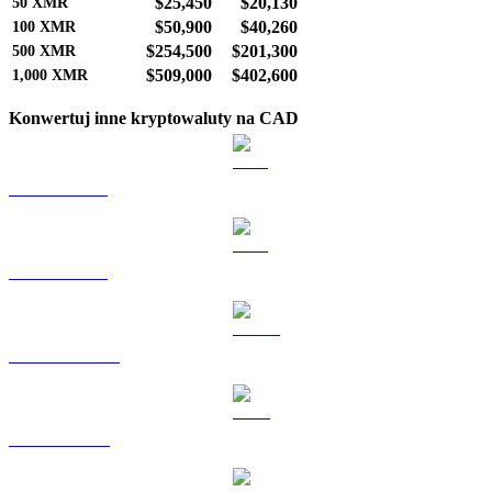
$25,450
$20,130
50
XMR
$50,900
$40,260
100
XMR
$254,500
$201,300
500
XMR
$509,000
$402,600
1,000
XMR
Konwertuj inne kryptowaluty na CAD
BTC na CAD
ETH na CAD
USDT na CAD
BNB na CAD