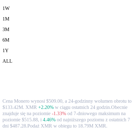
1W
1M
3M
6M
1Y
ALL
Kurs wymiany i dane rynkowe Monero
(XMR) na CAD
Cena Monero wynosi $509.00, a 24-godzinny wolumen obrotu to
$133.42M. XMR
+2.20%
w ciągu ostatnich 24 godzin.
Obecnie
znajduje się na poziomie
-1.33%
od 7-dniowego maksimum na
poziomie $515.88,
i
4.46%
od najniższego poziomu z ostatnich 7
dni $487.28.
Podaż XMR w obiegu to 18.79M XMR.
Popularne pary konwersji Monero