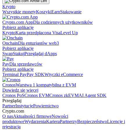
Krypto
Wszystkie monety
Koszyki
Earn
Stakowanie
Crypto.com App
Dla codziennych użytkowników
Pobierz aplikację
Krypto
Karta przedpłacona Visa
Level Up
Onchain
Dla entuzjastów web3
Pobierz aplikację
Swap
Stakuj
Przeglądaj dApps
Pay
Dla sprzedawców
Pobierz aplikację
Terminal Pay
Pay SDK
Wtyczki eCommerce
Cronos
Warstwa 1 kompatybilna z EVM
Dowiedz się więcej
Cronos PoS
Cronos EVM
Cronos zkEVM
AI Agent SDK
Przeglądaj
Partner
Instytucje
Powiernictwo
Crypto.com
O nas
Aktualności firmowe
Nowości
produktowe
Wydarzenia
Kariera
Partnerzy
Bezpieczeństwo
Licencje i
rejestracja