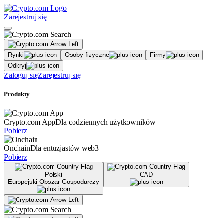
Zarejestruj się
Rynki
Osoby fizyczne
Firmy
Odkryj
Zaloguj się
Zarejestruj się
Produkty
Crypto.com App
Dla codziennych użytkowników
Pobierz
Onchain
Dla entuzjastów web3
Pobierz
Polski
CAD
Europejski Obszar Gospodarczy