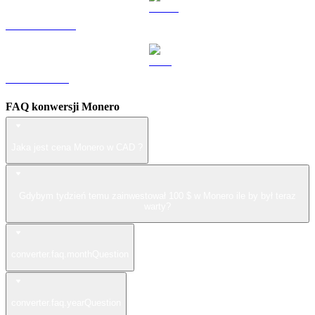
USDS na CAD
LEO na CAD
FAQ konwersji Monero
Jaka jest cena Monero w CAD ?
Gdybym tydzień temu zainwestował 100 $ w Monero ile by był teraz
warty?
converter.faq.monthQuestion
converter.faq.yearQuestion