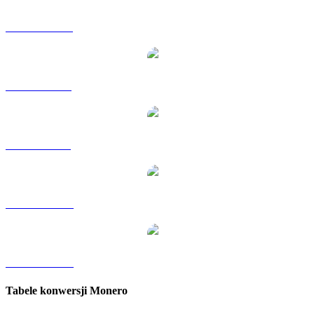
XMR na HKD
XMR na RUB
XMR na SGD
XMR na TWD
XMR na KRW
Tabele konwersji Monero