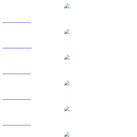
XMR na USD
XMR na AUD
XMR na BRL
XMR na EUR
XMR na GBP