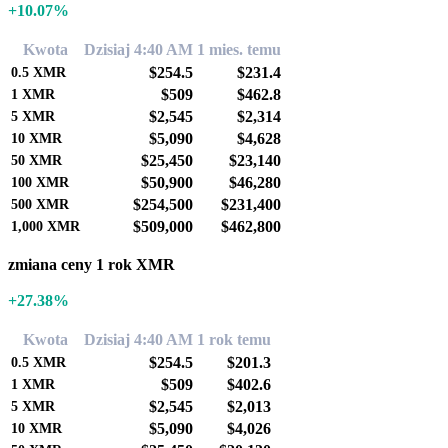
+10.07%
Kwota
Dzisiaj 4:40 AM
1 mies. temu
$254.5
$231.4
0.5
XMR
$509
$462.8
1
XMR
$2,545
$2,314
5
XMR
$5,090
$4,628
10
XMR
$25,450
$23,140
50
XMR
$50,900
$46,280
100
XMR
$254,500
$231,400
500
XMR
$509,000
$462,800
1,000
XMR
zmiana ceny 1 rok XMR
+27.38%
Kwota
Dzisiaj 4:40 AM
1 rok temu
$254.5
$201.3
0.5
XMR
$509
$402.6
1
XMR
$2,545
$2,013
5
XMR
$5,090
$4,026
10
XMR