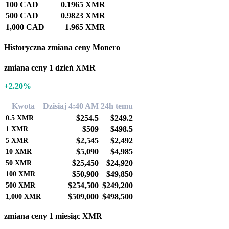
100 CAD
0.1965 XMR
500 CAD
0.9823 XMR
1,000 CAD
1.965 XMR
Historyczna zmiana ceny Monero
zmiana ceny 1 dzień XMR
+2.20%
Kwota
Dzisiaj 4:40 AM
24h temu
$254.5
$249.2
0.5
XMR
$509
$498.5
1
XMR
$2,545
$2,492
5
XMR
$5,090
$4,985
10
XMR
$25,450
$24,920
50
XMR
$50,900
$49,850
100
XMR
$254,500
$249,200
500
XMR
$509,000
$498,500
1,000
XMR
zmiana ceny 1 miesiąc XMR