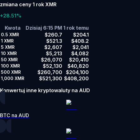
zmiana ceny 1 rok XMR
+28.51%
Kwota
Dzisiaj 6:15 PM
1 rok temu
$260.7
$204.1
0.5
XMR
$521.3
$408.2
1
XMR
$2,607
$2,041
5
XMR
$5,213
$4,082
10
XMR
$26,070
$20,410
50
XMR
$52,130
$40,820
100
XMR
$260,700
$204,100
500
XMR
$521,300
$408,200
1,000
XMR
Konwertuj inne kryptowaluty na AUD
BTC na AUD