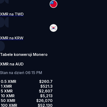
XMR na TWD
XMR na KRW
Tabele konwersji Monero
XMR na AUD
Stan na dzień 06:15 PM
0.5 XMR
$260.7
1 XMR
$521.3
5 XMR
$2,607
10 XMR
$5,213
50 XMR
$26,070
100 XMR
$52,130