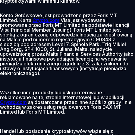
kryptoaktywami w imieniu klientów.
Konto Gotówkowe jest prowadzone przez Foris MT
Limited. Karta
Crypto.com
Visa jest wydawana i
promowana przez Foris MT Limited na podstawie licencji
Visa Principal Member (Issuing). Foris MT Limited jest
spółką z ograniczoną odpowiedzialnością zarejestrowaną
na Malcie pod numerem rejestracyjnym C 90348 z
siedzibą pod adresem Level 7, Spinola Park, Triq Mikiel
Ang Borg, SPK 1000, St. Julians, Malta, należycie
upoważnioną przez Malta Financial Services Authority jako
instytucja finansowa posiadająca licencję na wydawanie
pieniądza elektronicznego zgodnie z 3. załącznikiem do
ustawy o instytucjach finansowych (instytucje pieniądza
elektronicznego).
Wszelkie inne produkty lub usługi oferowane i
reklamowane na tej stronie internetowej lub w aplikacji
Crypto.com
są dostarczane przez inne spółki z grupy i nie
wchodzą w zakres usług regulowanych Foris DAX MT
Limited lub Foris MT Limited.
Handel lub posiadanie kryptoaktywów wiąże się z