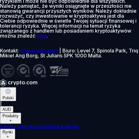
ryzykiem i może nie być odpowiednie dla wszystkich.
Należy pamiętać, że wyniki osiągnięte w przeszłości nie
stanowią gwarancji przyszłych wyników. Należy dokładnie
rozważyć, czy inwestowanie w kryptoaktywa jest dla
Ciebie odpowiednie w świetle Twojej sytuacji finansowej i
tolerancji ryzyka. Więcej informacji na temat ryzyka
związanego z handlem lub posiadaniem kryptoaktywów
można znaleźć
tutaj
.
Kontakt:
chat.crypto.com
| Biuro: Level 7, Spinola Park, Triq
Mikiel Ang Borg, St Julians SPK 1000 Malta.
Polski
|
AUD
Produkty
+
Crypto.com App
Onchain
Level Up
Rynki
+