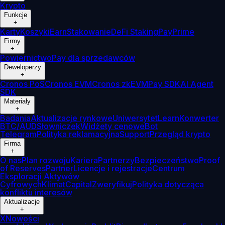
Krypto
Funkcje
+
Karty
Koszyki
Earn
Stakowanie
DeFi Staking
Pay
Prime
Firmy
+
Powiernictwo
Pay dla sprzedawców
Deweloperzy
+
Cronos PoS
Cronos EVM
Cronos zkEVM
Pay SDK
AI Agent
SDK
Materiały
+
Badania
Aktualizacje rynkowe
Uniwersytet
Learn
Konwerter
BTC/AUD
Słowniczek
Widżety cenowe
Bot
Telegram
Polityka reklamacyjna
Support
Przegląd krypto
Firma
+
O nas
Plan rozwoju
Kariera
Partnerzy
Bezpieczeństwo
Proof
of Reserves
Partner
Licencje i rejestracje
Centrum
Eksploracji Aktywów
Cyfrowych
Klimat
Capital
Zweryfikuj
Polityka dotycząca
konfliktu interesów
Aktualizacje
+
X
Nowości