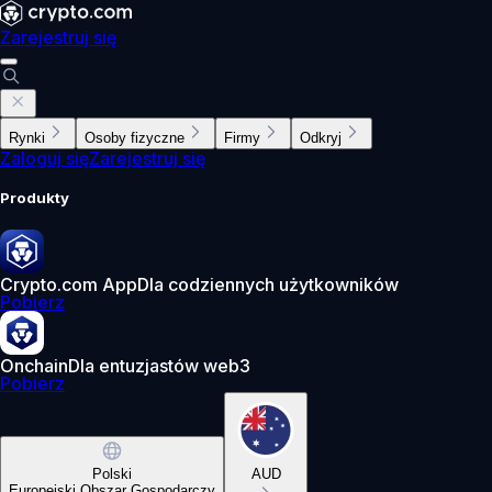
Zarejestruj się
Rynki
Osoby fizyczne
Firmy
Odkryj
Zaloguj się
Zarejestruj się
Produkty
Crypto.com App
Dla codziennych użytkowników
Pobierz
Onchain
Dla entuzjastów web3
Pobierz
Polski
AUD
Europejski Obszar Gospodarczy