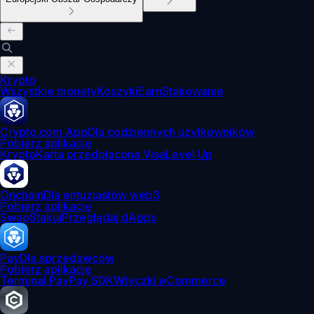
Krypto
Wszystkie monety
Koszyki
Earn
Stakowanie
Crypto.com App
Dla codziennych użytkowników
Pobierz aplikację
Krypto
Karta przedpłacona Visa
Level Up
Onchain
Dla entuzjastów web3
Pobierz aplikację
Swap
Stakuj
Przeglądaj dApps
Pay
Dla sprzedawców
Pobierz aplikację
Terminal Pay
Pay SDK
Wtyczki eCommerce