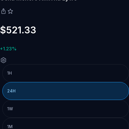
$521.33
+1.23%
1H
24H
1W
1M