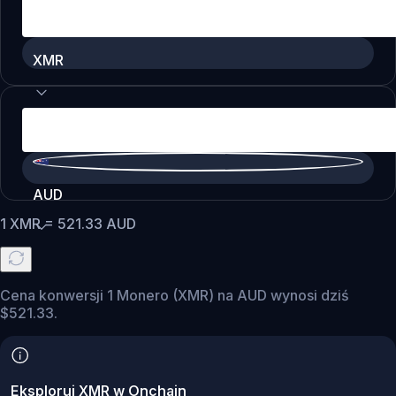
XMR
AUD
1
XMR
=
521.33
AUD
Cena konwersji 1 Monero (XMR) na AUD wynosi dziś
$521.33.
Eksploruj XMR w Onchain