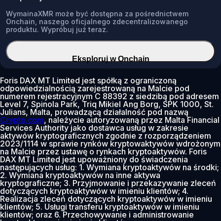
WymainaXMR może być dostępna za pośrednictwem
Onchain, naszego oficjalnego zdecentralizowanego
produktu. Wypróbuj już teraz.
Eksploruj w Onchain
Foris DAX MT Limited jest spółką z ograniczoną
odpowiedzialnością zarejestrowaną na Malcie pod
numerem rejestracyjnym C 88392 z siedzibą pod adresem
Level 7, Spinola Park, Triq Mikiel Ang Borg, SPK 1000, St.
Julians, Malta, prowadzącą działalność pod nazwą
Crypto.com
, należycie autoryzowaną przez Malta Financial
Services Authority jako dostawca usług w zakresie
aktywów kryptograficznych zgodnie z rozporządzeniem
2023/1114 w sprawie rynków kryptowaktywów wdrożonym
na Malcie przez ustawę o rynkach kryptoaktywów. Foris
DAX MT Limited jest upoważniony do świadczenia
następujących usług: 1. Wymiana kryptoaktywów na środki;
2. Wymiana kryptoaktywów na inne aktywa
kryptograficzne; 3. Przyjmowanie i przekazywanie zleceń
dotyczących kryptoaktywów w imieniu klientów; 4.
Realizacja zleceń dotyczących kryptoaktywów w imieniu
klientów; 5. Usługi transferu kryptoaktywów w imieniu
klientów; oraz 6. Przechowywanie i administrowanie