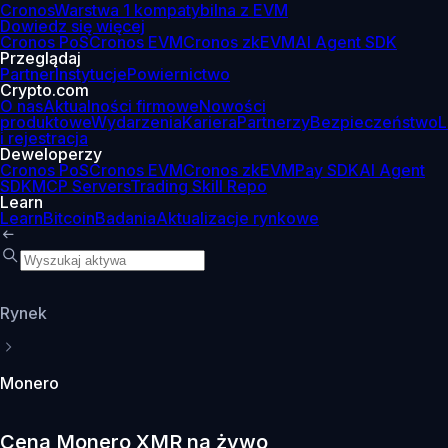
Cronos
Warstwa 1 kompatybilna z EVM
Dowiedz się więcej
Cronos PoS
Cronos EVM
Cronos zkEVM
AI Agent SDK
Przeglądaj
Partner
Instytucje
Powiernictwo
Crypto.com
O nas
Aktualności firmowe
Nowości
produktowe
Wydarzenia
Kariera
Partnerzy
Bezpieczeństwo
L
i rejestracja
Deweloperzy
Cronos PoS
Cronos EVM
Cronos zkEVM
Pay SDK
AI Agent
SDK
MCP Servers
Trading Skill Repo
Learn
Learn
Bitcoin
Badania
Aktualizacje rynkowe
Rynek
Monero
Cena Monero XMR na żywo