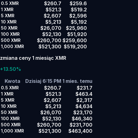
$260.7
$259.6
0.5
XMR
$521.3
$519.2
1
XMR
$2,607
$2,596
5
XMR
$5,213
$5,192
10
XMR
$26,070
$25,960
50
XMR
$52,130
$51,920
100
XMR
$260,700
$259,600
500
XMR
$521,300
$519,200
1,000
XMR
zmiana ceny 1 miesiąc XMR
+13.50%
Kwota
Dzisiaj 6:15 PM
1 mies. temu
$260.7
$231.7
0.5
XMR
$521.3
$463.4
1
XMR
$2,607
$2,317
5
XMR
$5,213
$4,634
10
XMR
$26,070
$23,170
50
XMR
$52,130
$46,340
100
XMR
$260,700
$231,700
500
XMR
$521,300
$463,400
1,000
XMR