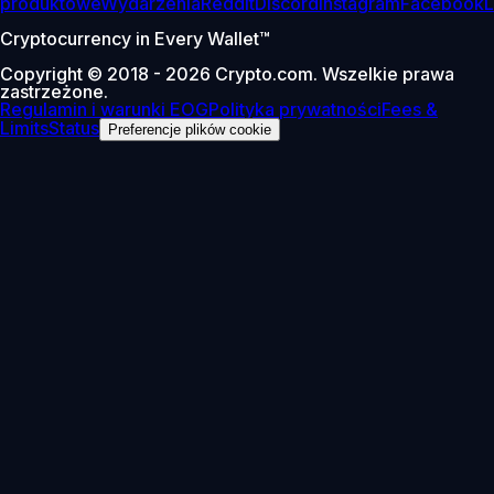
produktowe
Wydarzenia
Reddit
Discord
Instagram
Facebook
L
Cryptocurrency in Every Wallet™
Copyright © 2018 - 2026 Crypto.com. Wszelkie prawa
zastrzeżone.
Regulamin i warunki EOG
Polityka prywatności
Fees &
Limits
Status
Preferencje plików cookie