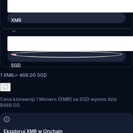
XMR
SGD
1
XMR
=
468.00
SGD
Cena konwersji 1 Monero (XMR) na SGD wynosi dziś
$468.00.
Eksploruj XMR w Onchain