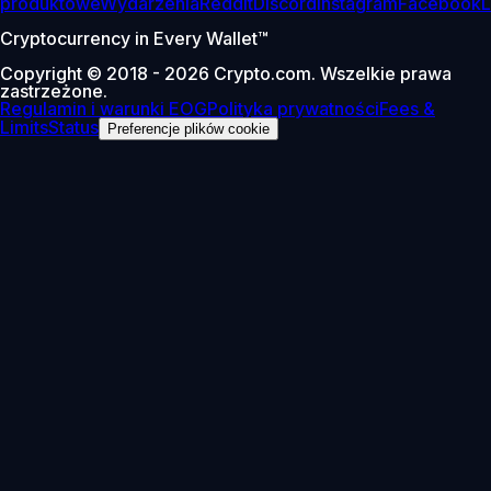
produktowe
Wydarzenia
Reddit
Discord
Instagram
Facebook
L
Cryptocurrency in Every Wallet™
Copyright © 2018 - 2026 Crypto.com. Wszelkie prawa
zastrzeżone.
Regulamin i warunki EOG
Polityka prywatności
Fees &
Limits
Status
Preferencje plików cookie