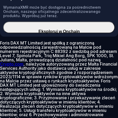
WymainaXMR może być dostępna za pośrednictwem
Onchain, naszego oficjalnego zdecentralizowanego
produktu. Wypróbuj już teraz.
Eksploruj w Onchain
Foris DAX MT Limited jest spółką z ograniczoną
odpowiedzialnością zarejestrowaną na Malcie pod
numerem rejestracyjnym C 88392 z siedzibą pod adresem
Level 7, Spinola Park, Triq Mikiel Ang Borg, SPK 1000, St.
Julians, Malta, prowadzącą działalność pod nazwą
Crypto.com
, należycie autoryzowaną przez Malta Financial
Services Authority jako dostawca usług w zakresie
aktywów kryptograficznych zgodnie z rozporządzeniem
2023/1114 w sprawie rynków kryptowaktywów wdrożonym
na Malcie przez ustawę o rynkach kryptoaktywów. Foris
DAX MT Limited jest upoważniony do świadczenia
następujących usług: 1. Wymiana kryptoaktywów na środki;
2. Wymiana kryptoaktywów na inne aktywa
kryptograficzne; 3. Przyjmowanie i przekazywanie zleceń
dotyczących kryptoaktywów w imieniu klientów; 4.
Realizacja zleceń dotyczących kryptoaktywów w imieniu
klientów; 5. Usługi transferu kryptoaktywów w imieniu
klientów; oraz 6. Przechowywanie i administrowanie