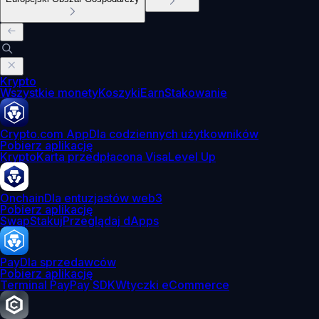
Krypto
Wszystkie monety
Koszyki
Earn
Stakowanie
Crypto.com App
Dla codziennych użytkowników
Pobierz aplikację
Krypto
Karta przedpłacona Visa
Level Up
Onchain
Dla entuzjastów web3
Pobierz aplikację
Swap
Stakuj
Przeglądaj dApps
Pay
Dla sprzedawców
Pobierz aplikację
Terminal Pay
Pay SDK
Wtyczki eCommerce