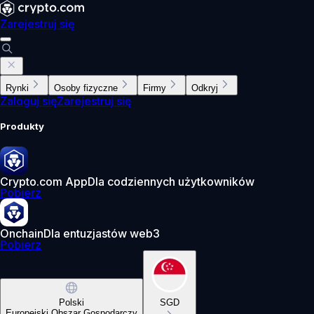
Zarejestruj się
Rynki
Osoby fizyczne
Firmy
Odkryj
Zaloguj się
Zarejestruj się
Produkty
Crypto.com App
Dla codziennych użytkowników
Pobierz
Onchain
Dla entuzjastów web3
Pobierz
Polski
SGD
Europejski Obszar Gospodarczy