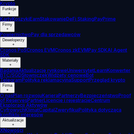
Krypto
Funkcje
+
Karty
Koszyki
Earn
Stakowanie
DeFi Staking
Pay
Prime
Firmy
+
Powiernictwo
Pay dla sprzedawców
Deweloperzy
+
Cronos PoS
Cronos EVM
Cronos zkEVM
Pay SDK
AI Agent
SDK
Materiały
+
Badania
Aktualizacje rynkowe
Uniwersytet
Learn
Konwerter
BTC/SGD
Słowniczek
Widżety cenowe
Bot
Telegram
Polityka reklamacyjna
Support
Przegląd krypto
Firma
+
O nas
Plan rozwoju
Kariera
Partnerzy
Bezpieczeństwo
Proof
of Reserves
Partner
Licencje i rejestracje
Centrum
Eksploracji Aktywów
Cyfrowych
Klimat
Capital
Zweryfikuj
Polityka dotycząca
konfliktu interesów
Aktualizacje
+
X
Nowości