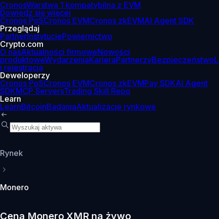
Cronos
Warstwa 1 kompatybilna z EVM
Dowiedz się więcej
Cronos PoS
Cronos EVM
Cronos zkEVM
AI Agent SDK
Przeglądaj
Partner
Instytucje
Powiernictwo
Crypto.com
O nas
Aktualności firmowe
Nowości
produktowe
Wydarzenia
Kariera
Partnerzy
Bezpieczeństwo
L
i rejestracja
Deweloperzy
Cronos PoS
Cronos EVM
Cronos zkEVM
Pay SDK
AI Agent
SDK
MCP Servers
Trading Skill Repo
Learn
Learn
Bitcoin
Badania
Aktualizacje rynkowe
Rynek
Monero
Cena Monero XMR na żywo