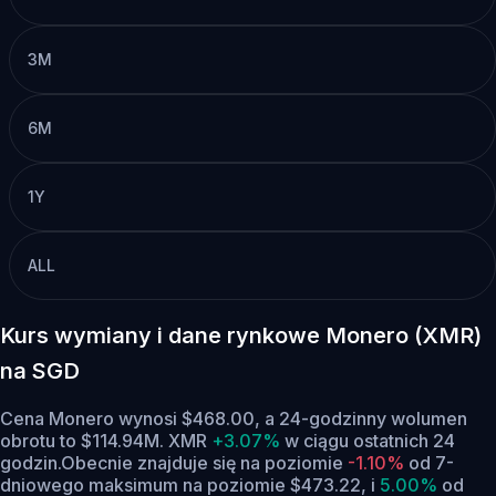
3M
6M
1Y
ALL
Kurs wymiany i dane rynkowe Monero (XMR)
na SGD
Cena Monero wynosi $468.00, a 24-godzinny wolumen
obrotu to $114.94M. XMR
+3.07%
w ciągu ostatnich 24
godzin.
Obecnie znajduje się na poziomie
-1.10%
od 7-
dniowego maksimum na poziomie $473.22,
i
5.00%
od