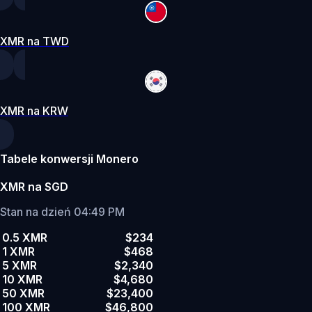
XMR na TWD
XMR na KRW
Tabele konwersji Monero
XMR na SGD
Stan na dzień 04:49 PM
0.5 XMR
$234
1 XMR
$468
5 XMR
$2,340
10 XMR
$4,680
50 XMR
$23,400
100 XMR
$46,800