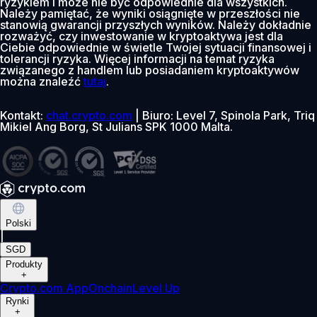
ryzykiem i może nie być odpowiednie dla wszystkich.
Należy pamiętać, że wyniki osiągnięte w przeszłości nie
stanowią gwarancji przyszłych wyników. Należy dokładnie
rozważyć, czy inwestowanie w kryptoaktywa jest dla
Ciebie odpowiednie w świetle Twojej sytuacji finansowej i
tolerancji ryzyka. Więcej informacji na temat ryzyka
związanego z handlem lub posiadaniem kryptoaktywów
można znaleźć
tutaj
.
Kontakt:
chat.crypto.com
| Biuro: Level 7, Spinola Park, Triq
Mikiel Ang Borg, St Julians SPK 1000 Malta.
Polski
|
SGD
Produkty
+
Crypto.com App
Onchain
Level Up
Rynki
+