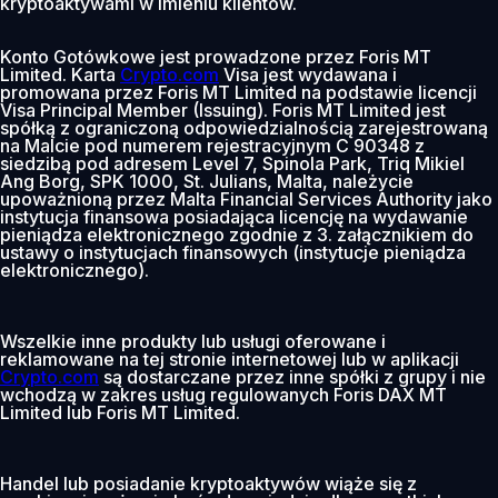
kryptoaktywami w imieniu klientów.
Konto Gotówkowe jest prowadzone przez Foris MT
Limited. Karta
Crypto.com
Visa jest wydawana i
promowana przez Foris MT Limited na podstawie licencji
Visa Principal Member (Issuing). Foris MT Limited jest
spółką z ograniczoną odpowiedzialnością zarejestrowaną
na Malcie pod numerem rejestracyjnym C 90348 z
siedzibą pod adresem Level 7, Spinola Park, Triq Mikiel
Ang Borg, SPK 1000, St. Julians, Malta, należycie
upoważnioną przez Malta Financial Services Authority jako
instytucja finansowa posiadająca licencję na wydawanie
pieniądza elektronicznego zgodnie z 3. załącznikiem do
ustawy o instytucjach finansowych (instytucje pieniądza
elektronicznego).
Wszelkie inne produkty lub usługi oferowane i
reklamowane na tej stronie internetowej lub w aplikacji
Crypto.com
są dostarczane przez inne spółki z grupy i nie
wchodzą w zakres usług regulowanych Foris DAX MT
Limited lub Foris MT Limited.
Handel lub posiadanie kryptoaktywów wiąże się z