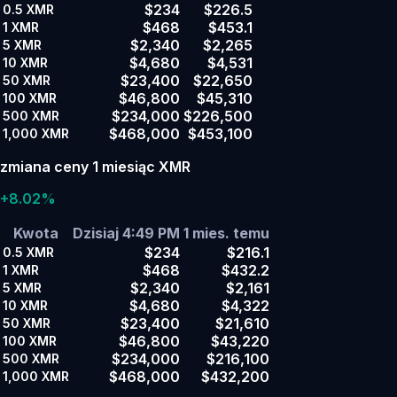
$234
$226.5
0.5
XMR
$468
$453.1
1
XMR
$2,340
$2,265
5
XMR
$4,680
$4,531
10
XMR
$23,400
$22,650
50
XMR
$46,800
$45,310
100
XMR
$234,000
$226,500
500
XMR
$468,000
$453,100
1,000
XMR
zmiana ceny 1 miesiąc XMR
+8.02%
Kwota
Dzisiaj 4:49 PM
1 mies. temu
$234
$216.1
0.5
XMR
$468
$432.2
1
XMR
$2,340
$2,161
5
XMR
$4,680
$4,322
10
XMR
$23,400
$21,610
50
XMR
$46,800
$43,220
100
XMR
$234,000
$216,100
500
XMR
$468,000
$432,200
1,000
XMR