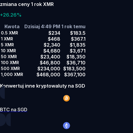
zmiana ceny 1 rok XMR
+26.26%
Kwota
Dzisiaj 4:49 PM
1 rok temu
$234
$183.5
0.5
XMR
$468
$367.1
1
XMR
$2,340
$1,835
5
XMR
$4,680
$3,671
10
XMR
$23,400
$18,350
50
XMR
$46,800
$36,710
100
XMR
$234,000
$183,500
500
XMR
$468,000
$367,100
1,000
XMR
Konwertuj inne kryptowaluty na SGD
BTC na SGD