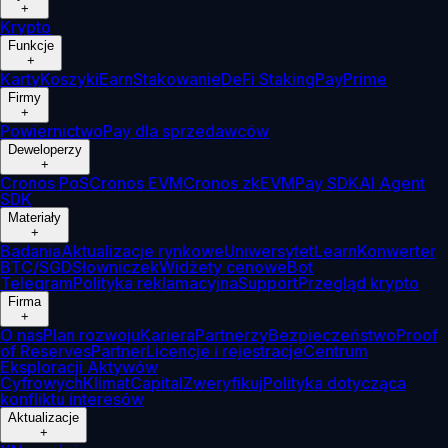
+
Krypto
Funkcje
+
Karty
Koszyki
Earn
Stakowanie
DeFi Staking
Pay
Prime
Firmy
+
Powiernictwo
Pay dla sprzedawców
Deweloperzy
+
Cronos PoS
Cronos EVM
Cronos zkEVM
Pay SDK
AI Agent
SDK
Materiały
+
Badania
Aktualizacje rynkowe
Uniwersytet
Learn
Konwerter
BTC/SGD
Słowniczek
Widżety cenowe
Bot
Telegram
Polityka reklamacyjna
Support
Przegląd krypto
Firma
+
O nas
Plan rozwoju
Kariera
Partnerzy
Bezpieczeństwo
Proof
of Reserves
Partner
Licencje i rejestracje
Centrum
Eksploracji Aktywów
Cyfrowych
Klimat
Capital
Zweryfikuj
Polityka dotycząca
konfliktu interesów
Aktualizacje
+