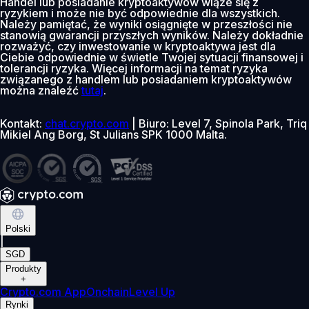
Handel lub posiadanie kryptoaktywów wiąże się z
ryzykiem i może nie być odpowiednie dla wszystkich.
Należy pamiętać, że wyniki osiągnięte w przeszłości nie
stanowią gwarancji przyszłych wyników. Należy dokładnie
rozważyć, czy inwestowanie w kryptoaktywa jest dla
Ciebie odpowiednie w świetle Twojej sytuacji finansowej i
tolerancji ryzyka. Więcej informacji na temat ryzyka
związanego z handlem lub posiadaniem kryptoaktywów
można znaleźć
tutaj
.
Kontakt:
chat.crypto.com
| Biuro: Level 7, Spinola Park, Triq
Mikiel Ang Borg, St Julians SPK 1000 Malta.
Polski
|
SGD
Produkty
+
Crypto.com App
Onchain
Level Up
Rynki