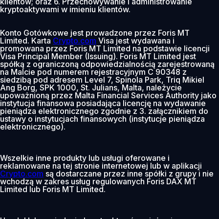
klientów; oraz 6. Przechowywanie i administrowanie
kryptoaktywami w imieniu klientów.
Konto Gotówkowe jest prowadzone przez Foris MT
Limited. Karta
Crypto.com
Visa jest wydawana i
promowana przez Foris MT Limited na podstawie licencji
Visa Principal Member (Issuing). Foris MT Limited jest
spółką z ograniczoną odpowiedzialnością zarejestrowaną
na Malcie pod numerem rejestracyjnym C 90348 z
siedzibą pod adresem Level 7, Spinola Park, Triq Mikiel
Ang Borg, SPK 1000, St. Julians, Malta, należycie
upoważnioną przez Malta Financial Services Authority jako
instytucja finansowa posiadająca licencję na wydawanie
pieniądza elektronicznego zgodnie z 3. załącznikiem do
ustawy o instytucjach finansowych (instytucje pieniądza
elektronicznego).
Wszelkie inne produkty lub usługi oferowane i
reklamowane na tej stronie internetowej lub w aplikacji
Crypto.com
są dostarczane przez inne spółki z grupy i nie
wchodzą w zakres usług regulowanych Foris DAX MT
Limited lub Foris MT Limited.