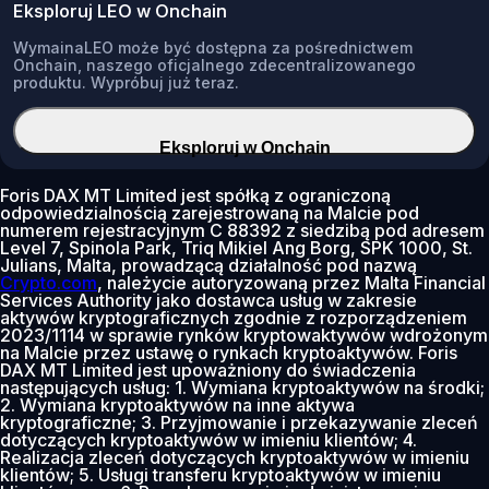
Eksploruj LEO w Onchain
WymainaLEO może być dostępna za pośrednictwem
Onchain, naszego oficjalnego zdecentralizowanego
produktu. Wypróbuj już teraz.
Eksploruj w Onchain
Foris DAX MT Limited jest spółką z ograniczoną
odpowiedzialnością zarejestrowaną na Malcie pod
numerem rejestracyjnym C 88392 z siedzibą pod adresem
Level 7, Spinola Park, Triq Mikiel Ang Borg, SPK 1000, St.
Julians, Malta, prowadzącą działalność pod nazwą
Crypto.com
, należycie autoryzowaną przez Malta Financial
Services Authority jako dostawca usług w zakresie
aktywów kryptograficznych zgodnie z rozporządzeniem
2023/1114 w sprawie rynków kryptowaktywów wdrożonym
na Malcie przez ustawę o rynkach kryptoaktywów. Foris
DAX MT Limited jest upoważniony do świadczenia
następujących usług: 1. Wymiana kryptoaktywów na środki;
2. Wymiana kryptoaktywów na inne aktywa
kryptograficzne; 3. Przyjmowanie i przekazywanie zleceń
dotyczących kryptoaktywów w imieniu klientów; 4.
Realizacja zleceń dotyczących kryptoaktywów w imieniu
klientów; 5. Usługi transferu kryptoaktywów w imieniu