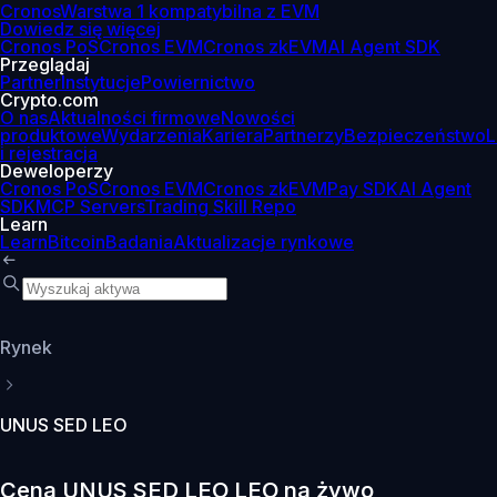
Cronos
Warstwa 1 kompatybilna z EVM
Dowiedz się więcej
Cronos PoS
Cronos EVM
Cronos zkEVM
AI Agent SDK
Przeglądaj
Partner
Instytucje
Powiernictwo
Crypto.com
O nas
Aktualności firmowe
Nowości
produktowe
Wydarzenia
Kariera
Partnerzy
Bezpieczeństwo
L
i rejestracja
Deweloperzy
Cronos PoS
Cronos EVM
Cronos zkEVM
Pay SDK
AI Agent
SDK
MCP Servers
Trading Skill Repo
Learn
Learn
Bitcoin
Badania
Aktualizacje rynkowe
Rynek
UNUS SED LEO
Cena UNUS SED LEO LEO na żywo