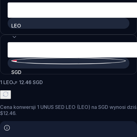
LEO
SGD
1
LEO
=
12.46
SGD
Cena konwersji 1 UNUS SED LEO (LEO) na SGD wynosi dziś
$12.46.