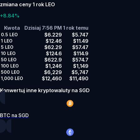
zmiana ceny 1 rok LEO
+8.84%
Kwota
Dzisiaj 7:56 PM
1 rok temu
$6.229
$5.747
0.5
LEO
$12.46
$11.49
1
LEO
$62.29
$57.47
5
LEO
$124.6
$114.9
10
LEO
$622.9
$574.7
50
LEO
$1,246
$1,149
100
LEO
$6,229
$5,747
500
LEO
$12,460
$11,490
1,000
LEO
Konwertuj inne kryptowaluty na SGD
BTC na SGD