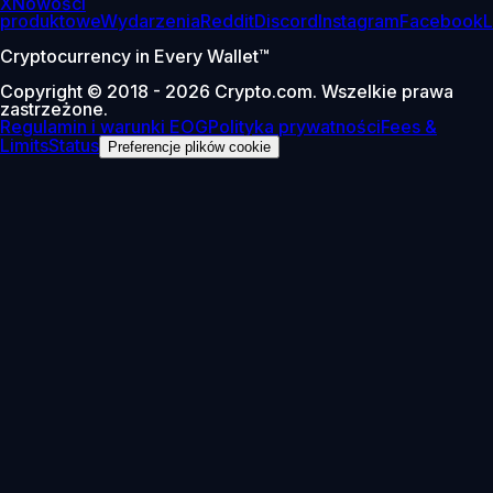
X
Nowości
produktowe
Wydarzenia
Reddit
Discord
Instagram
Facebook
L
Cryptocurrency in Every Wallet™
Copyright © 2018 - 2026 Crypto.com. Wszelkie prawa
zastrzeżone.
Regulamin i warunki EOG
Polityka prywatności
Fees &
Limits
Status
Preferencje plików cookie