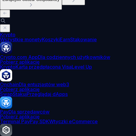
Krypto
Wszystkie monety
Koszyki
Earn
Stakowanie
Crypto.com App
Dla codziennych użytkowników
Pobierz aplikację
Krypto
Karta przedpłacona Visa
Level Up
Onchain
Dla entuzjastów web3
Pobierz aplikację
Swap
Stakuj
Przeglądaj dApps
Pay
Dla sprzedawców
Pobierz aplikację
Terminal Pay
Pay SDK
Wtyczki eCommerce