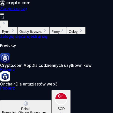
Zarejestruj się
Rynki
Osoby fizyczne
Firmy
Odkryj
Zaloguj się
Zarejestruj się
Produkty
Crypto.com App
Dla codziennych użytkowników
Pobierz
Onchain
Dla entuzjastów web3
Pobierz
Polski
SGD
Europejski Obszar Gospodarczy