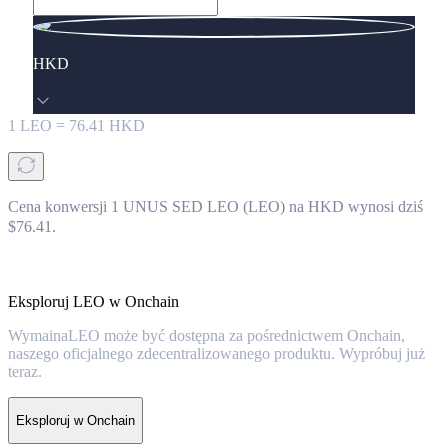
HKD
1
LEO
=
76.41
HKD
Cena konwersji 1 UNUS SED LEO (LEO) na HKD wynosi dziś
$76.41.
Eksploruj LEO w Onchain
WymainaLEO może być dostępna za pośrednictwem Onchain,
naszego oficjalnego zdecentralizowanego produktu. Wypróbuj już
teraz.
Eksploruj w Onchain