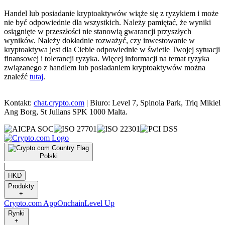
Handel lub posiadanie kryptoaktywów wiąże się z ryzykiem i może
nie być odpowiednie dla wszystkich. Należy pamiętać, że wyniki
osiągnięte w przeszłości nie stanowią gwarancji przyszłych
wyników. Należy dokładnie rozważyć, czy inwestowanie w
kryptoaktywa jest dla Ciebie odpowiednie w świetle Twojej sytuacji
finansowej i tolerancji ryzyka. Więcej informacji na temat ryzyka
związanego z handlem lub posiadaniem kryptoaktywów można
znaleźć
tutaj
.
Kontakt:
chat.crypto.com
| Biuro: Level 7, Spinola Park, Triq Mikiel
Ang Borg, St Julians SPK 1000 Malta.
Polski
|
HKD
Produkty
+
Crypto.com App
Onchain
Level Up
Rynki
+