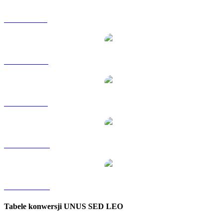
LEO na GBP
LEO na RUB
LEO na SGD
LEO na TWD
LEO na KRW
Tabele konwersji UNUS SED LEO