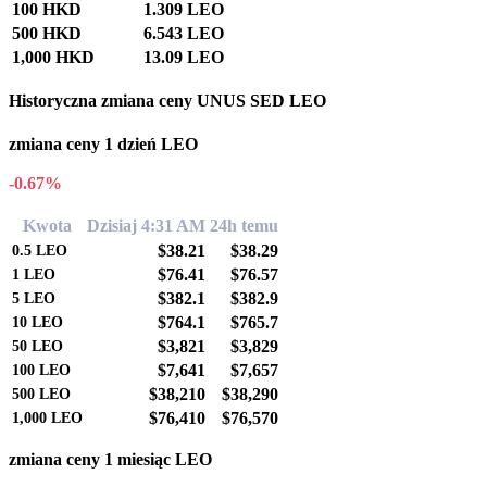
100 HKD
1.309 LEO
500 HKD
6.543 LEO
1,000 HKD
13.09 LEO
Historyczna zmiana ceny UNUS SED LEO
zmiana ceny 1 dzień LEO
-0.67%
Kwota
Dzisiaj 4:31 AM
24h temu
$38.21
$38.29
0.5
LEO
$76.41
$76.57
1
LEO
$382.1
$382.9
5
LEO
$764.1
$765.7
10
LEO
$3,821
$3,829
50
LEO
$7,641
$7,657
100
LEO
$38,210
$38,290
500
LEO
$76,410
$76,570
1,000
LEO
zmiana ceny 1 miesiąc LEO