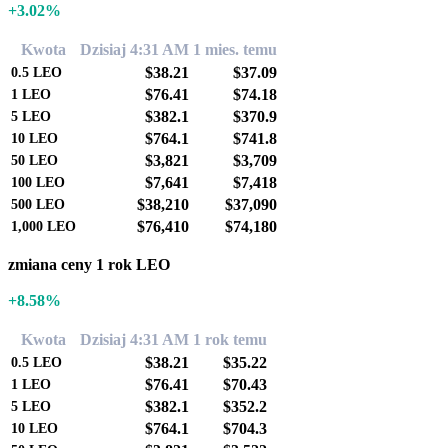
+3.02%
Kwota
Dzisiaj 4:31 AM
1 mies. temu
$38.21
$37.09
0.5
LEO
$76.41
$74.18
1
LEO
$382.1
$370.9
5
LEO
$764.1
$741.8
10
LEO
$3,821
$3,709
50
LEO
$7,641
$7,418
100
LEO
$38,210
$37,090
500
LEO
$76,410
$74,180
1,000
LEO
zmiana ceny 1 rok LEO
+8.58%
Kwota
Dzisiaj 4:31 AM
1 rok temu
$38.21
$35.22
0.5
LEO
$76.41
$70.43
1
LEO
$382.1
$352.2
5
LEO
$764.1
$704.3
10
LEO