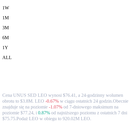
1W
1M
3M
6M
1Y
ALL
Kurs wymiany i dane rynkowe UNUS
SED LEO (LEO) na HKD
Cena UNUS SED LEO wynosi $76.41, a 24-godzinny wolumen
obrotu to $3.8M. LEO
-0.67%
w ciągu ostatnich 24 godzin.
Obecnie
znajduje się na poziomie
-1.07%
od 7-dniowego maksimum na
poziomie $77.24,
i
0.87%
od najniższego poziomu z ostatnich 7 dni
$75.75.
Podaż LEO w obiegu to 920.02M LEO.
Popularne pary konwersji UNUS SED LEO