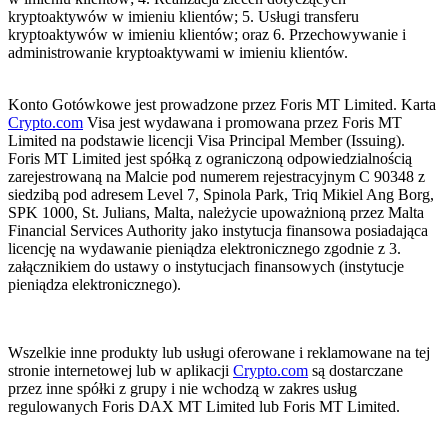
kryptoaktywów w imieniu klientów; 5. Usługi transferu
kryptoaktywów w imieniu klientów; oraz 6. Przechowywanie i
administrowanie kryptoaktywami w imieniu klientów.
Konto Gotówkowe jest prowadzone przez Foris MT Limited. Karta
Crypto.com
Visa jest wydawana i promowana przez Foris MT
Limited na podstawie licencji Visa Principal Member (Issuing).
Foris MT Limited jest spółką z ograniczoną odpowiedzialnością
zarejestrowaną na Malcie pod numerem rejestracyjnym C 90348 z
siedzibą pod adresem Level 7, Spinola Park, Triq Mikiel Ang Borg,
SPK 1000, St. Julians, Malta, należycie upoważnioną przez Malta
Financial Services Authority jako instytucja finansowa posiadająca
licencję na wydawanie pieniądza elektronicznego zgodnie z 3.
załącznikiem do ustawy o instytucjach finansowych (instytucje
pieniądza elektronicznego).
Wszelkie inne produkty lub usługi oferowane i reklamowane na tej
stronie internetowej lub w aplikacji
Crypto.com
są dostarczane
przez inne spółki z grupy i nie wchodzą w zakres usług
regulowanych Foris DAX MT Limited lub Foris MT Limited.