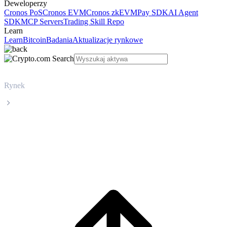
Deweloperzy
Cronos PoS
Cronos EVM
Cronos zkEVM
Pay SDK
AI Agent
SDK
MCP Servers
Trading Skill Repo
Learn
Learn
Bitcoin
Badania
Aktualizacje rynkowe
Rynek
UNUS SED LEO
Cena UNUS SED LEO LEO na żywo