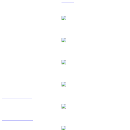
USDC na HKD
XRP na HKD
SOL na HKD
TRX na HKD
HYPE na HKD
DOGE na HKD