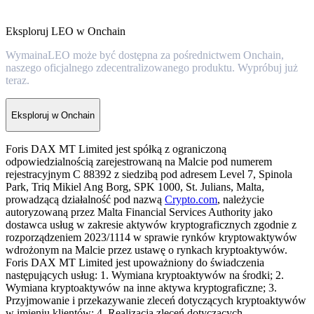
Eksploruj LEO w Onchain
WymainaLEO może być dostępna za pośrednictwem Onchain,
naszego oficjalnego zdecentralizowanego produktu. Wypróbuj już
teraz.
Eksploruj w Onchain
Foris DAX MT Limited jest spółką z ograniczoną
odpowiedzialnością zarejestrowaną na Malcie pod numerem
rejestracyjnym C 88392 z siedzibą pod adresem Level 7, Spinola
Park, Triq Mikiel Ang Borg, SPK 1000, St. Julians, Malta,
prowadzącą działalność pod nazwą
Crypto.com
, należycie
autoryzowaną przez Malta Financial Services Authority jako
dostawca usług w zakresie aktywów kryptograficznych zgodnie z
rozporządzeniem 2023/1114 w sprawie rynków kryptowaktywów
wdrożonym na Malcie przez ustawę o rynkach kryptoaktywów.
Foris DAX MT Limited jest upoważniony do świadczenia
następujących usług: 1. Wymiana kryptoaktywów na środki; 2.
Wymiana kryptoaktywów na inne aktywa kryptograficzne; 3.
Przyjmowanie i przekazywanie zleceń dotyczących kryptoaktywów
w imieniu klientów; 4. Realizacja zleceń dotyczących