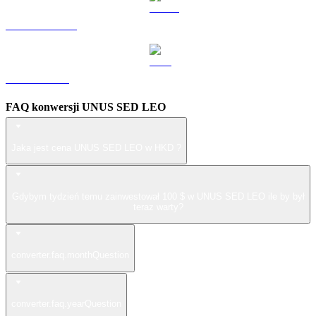
USDS na HKD
ZEC na HKD
FAQ konwersji UNUS SED LEO
Jaka jest cena UNUS SED LEO w HKD ?
Gdybym tydzień temu zainwestował 100 $ w UNUS SED LEO ile by był
teraz warty?
converter.faq.monthQuestion
converter.faq.yearQuestion