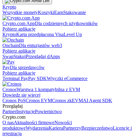
Krypto
Wszystkie monety
Koszyki
Earn
Stakowanie
Crypto.com App
Dla codziennych użytkowników
Pobierz aplikację
Krypto
Karta przedpłacona Visa
Level Up
Onchain
Dla entuzjastów web3
Pobierz aplikację
Swap
Stakuj
Przeglądaj dApps
Pay
Dla sprzedawców
Pobierz aplikację
Terminal Pay
Pay SDK
Wtyczki eCommerce
Cronos
Warstwa 1 kompatybilna z EVM
Dowiedz się więcej
Cronos PoS
Cronos EVM
Cronos zkEVM
AI Agent SDK
Przeglądaj
Partner
Instytucje
Powiernictwo
Crypto.com
O nas
Aktualności firmowe
Nowości
produktowe
Wydarzenia
Kariera
Partnerzy
Bezpieczeństwo
Licencje i
rejestracja