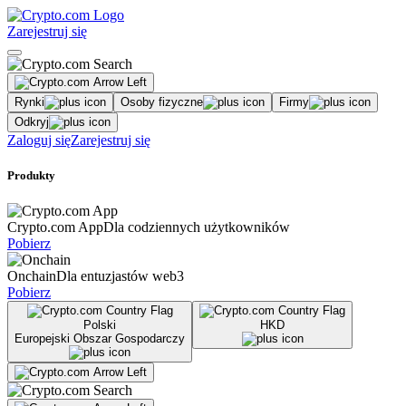
Zarejestruj się
Rynki
Osoby fizyczne
Firmy
Odkryj
Zaloguj się
Zarejestruj się
Produkty
Crypto.com App
Dla codziennych użytkowników
Pobierz
Onchain
Dla entuzjastów web3
Pobierz
Polski
HKD
Europejski Obszar Gospodarczy