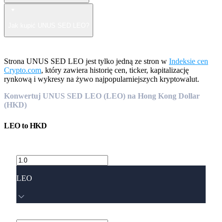
Jak kupić UNUS SED LEO?
Strona UNUS SED LEO jest tylko jedną ze stron w
Indeksie cen
Crypto.com
, który zawiera historię cen, ticker, kapitalizację
rynkową i wykresy na żywo najpopularniejszych kryptowalut.
Konwertuj UNUS SED LEO (LEO) na Hong Kong Dollar
(HKD)
LEO
to
HKD
LEO