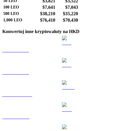
$3,821
$3,522
50
LEO
$7,641
$7,043
100
LEO
$38,210
$35,220
500
LEO
$76,410
$70,430
1,000
LEO
Konwertuj inne kryptowaluty na HKD
BTC na HKD
ETH na HKD
USDT na HKD
BNB na HKD