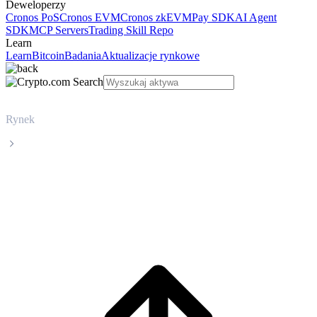
Deweloperzy
Cronos PoS
Cronos EVM
Cronos zkEVM
Pay SDK
AI Agent
SDK
MCP Servers
Trading Skill Repo
Learn
Learn
Bitcoin
Badania
Aktualizacje rynkowe
Rynek
UNUS SED LEO
Cena UNUS SED LEO LEO na żywo