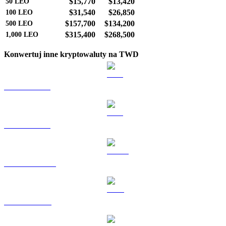
$15,770
$13,420
50
LEO
$31,540
$26,850
100
LEO
$157,700
$134,200
500
LEO
$315,400
$268,500
1,000
LEO
Konwertuj inne kryptowaluty na TWD
BTC na TWD
ETH na TWD
USDT na TWD
BNB na TWD