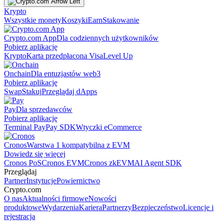
Krypto
Wszystkie monety
Koszyki
Earn
Stakowanie
Crypto.com App
Dla codziennych użytkowników
Pobierz aplikację
Krypto
Karta przedpłacona Visa
Level Up
Onchain
Dla entuzjastów web3
Pobierz aplikację
Swap
Stakuj
Przeglądaj dApps
Pay
Dla sprzedawców
Pobierz aplikację
Terminal Pay
Pay SDK
Wtyczki eCommerce
Cronos
Warstwa 1 kompatybilna z EVM
Dowiedz się więcej
Cronos PoS
Cronos EVM
Cronos zkEVM
AI Agent SDK
Przeglądaj
Partner
Instytucje
Powiernictwo
Crypto.com
O nas
Aktualności firmowe
Nowości
produktowe
Wydarzenia
Kariera
Partnerzy
Bezpieczeństwo
Licencje i
rejestracja