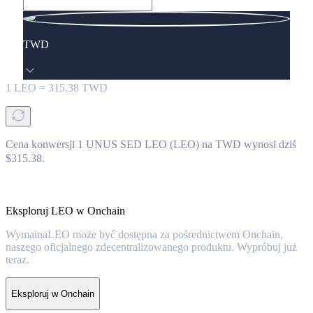
TWD
1
LEO
=
315.38
TWD
Cena konwersji 1 UNUS SED LEO (LEO) na TWD wynosi dziś
$315.38.
Eksploruj LEO w Onchain
WymainaLEO może być dostępna za pośrednictwem Onchain,
naszego oficjalnego zdecentralizowanego produktu. Wypróbuj już
teraz.
Eksploruj w Onchain