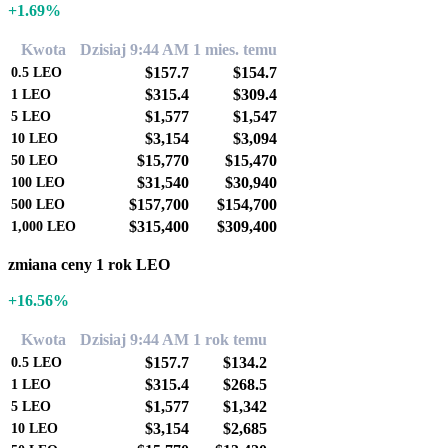
+1.69%
Kwota
Dzisiaj 9:44 AM
1 mies. temu
$157.7
$154.7
0.5
LEO
$315.4
$309.4
1
LEO
$1,577
$1,547
5
LEO
$3,154
$3,094
10
LEO
$15,770
$15,470
50
LEO
$31,540
$30,940
100
LEO
$157,700
$154,700
500
LEO
$315,400
$309,400
1,000
LEO
zmiana ceny 1 rok LEO
+16.56%
Kwota
Dzisiaj 9:44 AM
1 rok temu
$157.7
$134.2
0.5
LEO
$315.4
$268.5
1
LEO
$1,577
$1,342
5
LEO
$3,154
$2,685
10
LEO