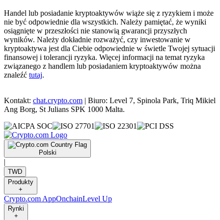
Handel lub posiadanie kryptoaktywów wiąże się z ryzykiem i może
nie być odpowiednie dla wszystkich. Należy pamiętać, że wyniki
osiągnięte w przeszłości nie stanowią gwarancji przyszłych
wyników. Należy dokładnie rozważyć, czy inwestowanie w
kryptoaktywa jest dla Ciebie odpowiednie w świetle Twojej sytuacji
finansowej i tolerancji ryzyka. Więcej informacji na temat ryzyka
związanego z handlem lub posiadaniem kryptoaktywów można
znaleźć
tutaj
.
Kontakt:
chat.crypto.com
| Biuro: Level 7, Spinola Park, Triq Mikiel
Ang Borg, St Julians SPK 1000 Malta.
Polski
|
TWD
Produkty
+
Crypto.com App
Onchain
Level Up
Rynki
+