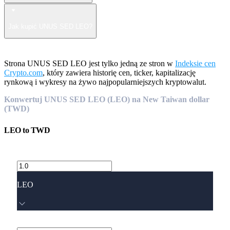
Jak kupić UNUS SED LEO?
Strona UNUS SED LEO jest tylko jedną ze stron w
Indeksie cen
Crypto.com
, który zawiera historię cen, ticker, kapitalizację
rynkową i wykresy na żywo najpopularniejszych kryptowalut.
Konwertuj UNUS SED LEO (LEO) na New Taiwan dollar
(TWD)
LEO
to
TWD
LEO