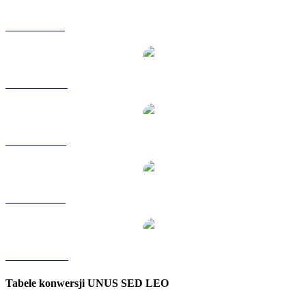
LEO na GBP
LEO na HKD
LEO na RUB
LEO na SGD
LEO na KRW
Tabele konwersji UNUS SED LEO