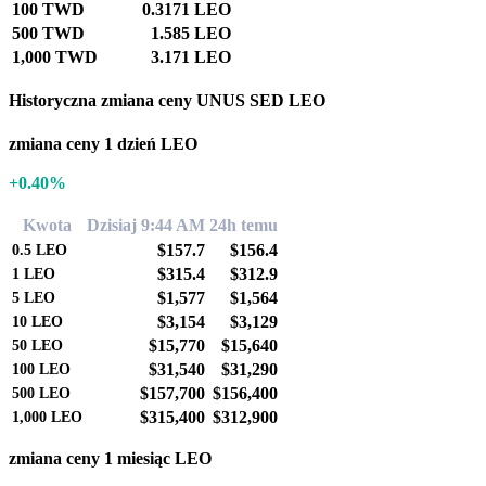
100 TWD
0.3171 LEO
500 TWD
1.585 LEO
1,000 TWD
3.171 LEO
Historyczna zmiana ceny UNUS SED LEO
zmiana ceny 1 dzień LEO
+0.40%
Kwota
Dzisiaj 9:44 AM
24h temu
$157.7
$156.4
0.5
LEO
$315.4
$312.9
1
LEO
$1,577
$1,564
5
LEO
$3,154
$3,129
10
LEO
$15,770
$15,640
50
LEO
$31,540
$31,290
100
LEO
$157,700
$156,400
500
LEO
$315,400
$312,900
1,000
LEO
zmiana ceny 1 miesiąc LEO