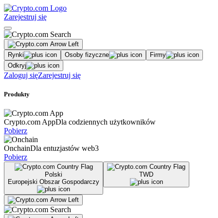
Zarejestruj się
Rynki
Osoby fizyczne
Firmy
Odkryj
Zaloguj się
Zarejestruj się
Produkty
Crypto.com App
Dla codziennych użytkowników
Pobierz
Onchain
Dla entuzjastów web3
Pobierz
Polski
TWD
Europejski Obszar Gospodarczy