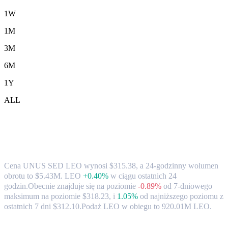
1W
1M
3M
6M
1Y
ALL
Kurs wymiany i dane rynkowe UNUS
SED LEO (LEO) na TWD
Cena UNUS SED LEO wynosi $315.38, a 24-godzinny wolumen
obrotu to $5.43M. LEO
+0.40%
w ciągu ostatnich 24
godzin.
Obecnie znajduje się na poziomie
-0.89%
od 7-dniowego
maksimum na poziomie $318.23,
i
1.05%
od najniższego poziomu z
ostatnich 7 dni $312.10.
Podaż LEO w obiegu to 920.01M LEO.
Popularne pary konwersji UNUS SED LEO