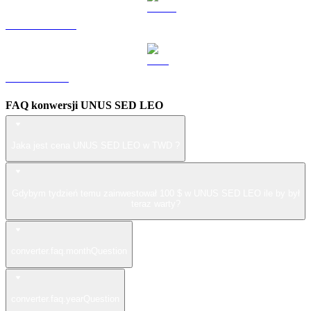
USDS na TWD
ZEC na TWD
FAQ konwersji UNUS SED LEO
Jaka jest cena UNUS SED LEO w TWD ?
Gdybym tydzień temu zainwestował 100 $ w UNUS SED LEO ile by był
teraz warty?
converter.faq.monthQuestion
converter.faq.yearQuestion