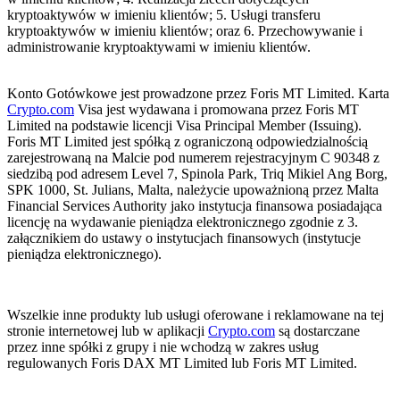
kryptoaktywów w imieniu klientów; 5. Usługi transferu
kryptoaktywów w imieniu klientów; oraz 6. Przechowywanie i
administrowanie kryptoaktywami w imieniu klientów.
Konto Gotówkowe jest prowadzone przez Foris MT Limited. Karta
Crypto.com
Visa jest wydawana i promowana przez Foris MT
Limited na podstawie licencji Visa Principal Member (Issuing).
Foris MT Limited jest spółką z ograniczoną odpowiedzialnością
zarejestrowaną na Malcie pod numerem rejestracyjnym C 90348 z
siedzibą pod adresem Level 7, Spinola Park, Triq Mikiel Ang Borg,
SPK 1000, St. Julians, Malta, należycie upoważnioną przez Malta
Financial Services Authority jako instytucja finansowa posiadająca
licencję na wydawanie pieniądza elektronicznego zgodnie z 3.
załącznikiem do ustawy o instytucjach finansowych (instytucje
pieniądza elektronicznego).
Wszelkie inne produkty lub usługi oferowane i reklamowane na tej
stronie internetowej lub w aplikacji
Crypto.com
są dostarczane
przez inne spółki z grupy i nie wchodzą w zakres usług
regulowanych Foris DAX MT Limited lub Foris MT Limited.