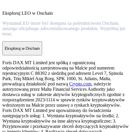
Eksploruj LEO w Onchain
WymainaLEO może być dostępna za pośrednictwem Onchain,
naszego oficjalnego zdecentralizowanego produktu. Wypróbuj już
teraz.
Eksploruj w Onchain
Foris DAX MT Limited jest spółką z ograniczoną
odpowiedzialnością zarejestrowaną na Malcie pod numerem
rejestracyjnym C 88392 z siedzibą pod adresem Level 7, Spinola
Park, Triq Mikiel Ang Borg, SPK 1000, St. Julians, Malta,
prowadzącą działalność pod nazwą
Crypto.com
, należycie
autoryzowaną przez Malta Financial Services Authority jako
dostawca usług w zakresie aktywów kryptograficznych zgodnie z
rozporządzeniem 2023/1114 w sprawie rynków kryptowaktywów
wdrożonym na Malcie przez ustawę o rynkach kryptoaktywów.
Foris DAX MT Limited jest upoważniony do świadczenia
następujących usług: 1. Wymiana kryptoaktywów na środki; 2.
Wymiana kryptoaktywów na inne aktywa kryptograficzne; 3.
Przyjmowanie i przekazywanie zleceń dotyczących kryptoaktywów
w imieniu klientów; 4. Realizacja zleceń dotyczących