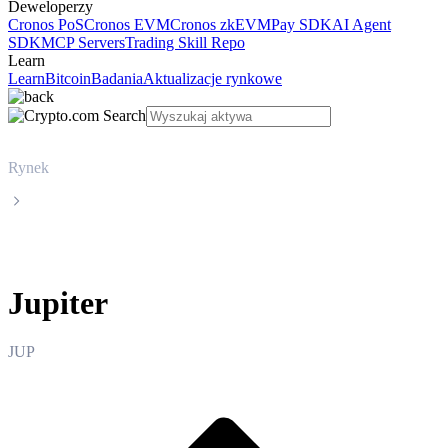
Deweloperzy
Cronos PoS
Cronos EVM
Cronos zkEVM
Pay SDK
AI Agent
SDK
MCP Servers
Trading Skill Repo
Learn
Learn
Bitcoin
Badania
Aktualizacje rynkowe
Rynek
Jupiter
Jupiter
JUP