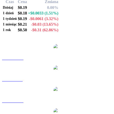
Czas
Cena
Zmiana
$0.19
0.00%
Dzisiaj
$0.18
+$0.0033
(1.51%)
1 dzień
$0.19
-$0.0061
(3.32%)
1 tydzień
$0.21
-$0.03
(13.65%)
1 miesiąc
$0.50
-$0.31
(62.86%)
1 rok
Popularne pary konwersji Jupiter
JUP na AUD
JUP na BRL
JUP na CAD