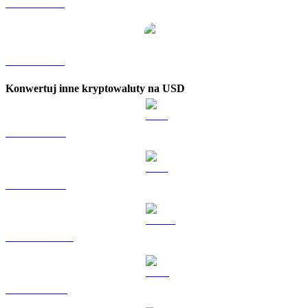
JUP na TWD
JUP na KRW
Konwertuj inne kryptowaluty na USD
BTC na USD
ETH na USD
USDT na USD
BNB na USD