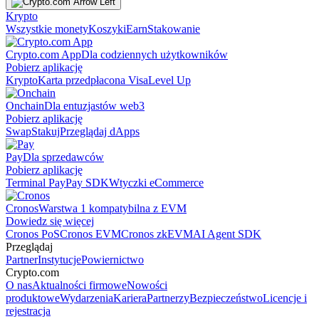
Krypto
Wszystkie monety
Koszyki
Earn
Stakowanie
Crypto.com App
Dla codziennych użytkowników
Pobierz aplikację
Krypto
Karta przedpłacona Visa
Level Up
Onchain
Dla entuzjastów web3
Pobierz aplikację
Swap
Stakuj
Przeglądaj dApps
Pay
Dla sprzedawców
Pobierz aplikację
Terminal Pay
Pay SDK
Wtyczki eCommerce
Cronos
Warstwa 1 kompatybilna z EVM
Dowiedz się więcej
Cronos PoS
Cronos EVM
Cronos zkEVM
AI Agent SDK
Przeglądaj
Partner
Instytucje
Powiernictwo
Crypto.com
O nas
Aktualności firmowe
Nowości
produktowe
Wydarzenia
Kariera
Partnerzy
Bezpieczeństwo
Licencje i
rejestracja