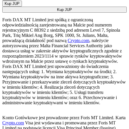
Kup JUP
Kup JUP
Foris DAX MT Limited jest spółką z ograniczoną
odpowiedzialnością zarejestrowaną na Malcie pod numerem
rejestracyjnym C 88392 z siedzibą pod adresem Level 7, Spinola
Park, Triq Mikiel Ang Borg, SPK 1000, St. Julians, Malta,
prowadzącą działalność pod nazwą
Crypto.com
, należycie
autoryzowaną przez Malta Financial Services Authority jako
dostawca usług w zakresie aktywów kryptograficznych zgodnie z
rozporządzeniem 2023/1114 w sprawie rynków kryptowaktywów
wdrożonym na Malcie przez ustawę o rynkach kryptoaktywów.
Foris DAX MT Limited jest upoważniony do świadczenia
następujących usług: 1. Wymiana kryptoaktywów na środki; 2.
Wymiana kryptoaktywów na inne aktywa kryptograficzne; 3.
Przyjmowanie i przekazywanie zleceń dotyczących kryptoaktywów
w imieniu klientów; 4. Realizacja zleceń dotyczących
kryptoaktywów w imieniu klientów; 5. Usługi transferu
kryptoaktywów w imieniu klientów; oraz 6. Przechowywanie i
administrowanie kryptoaktywami w imieniu klientów.
Konto Gotówkowe jest prowadzone przez Foris MT Limited. Karta
Crypto.com
Visa jest wydawana i promowana przez Foris MT
Limited na podstawie licencji Visa Principal Member (Issuing).