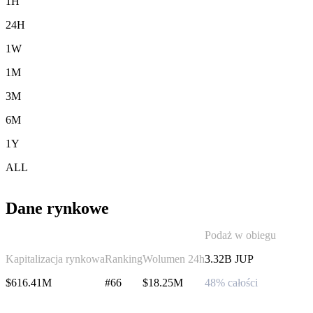
1H
24H
1W
1M
3M
6M
1Y
ALL
Dane rynkowe
Podaż w obiegu
Kapitalizacja rynkowa
Ranking
Wolumen 24h
3.32B JUP
$616.41M
#66
$18.25M
48% całości