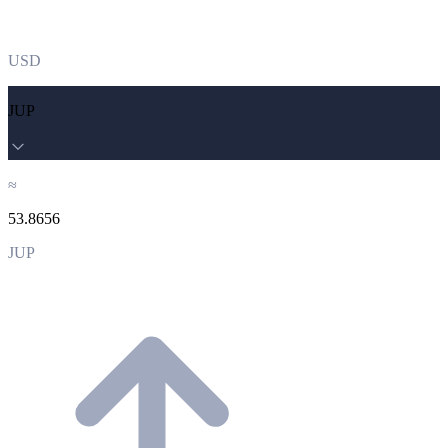
USD
JUP
≈
53.8656
JUP