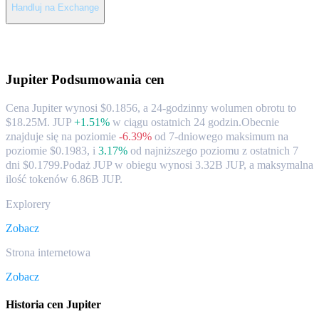
Handluj na Exchange
O Jupiter
Jupiter
Podsumowania cen
Cena Jupiter wynosi $0.1856, a 24-godzinny wolumen obrotu to
$18.25M. JUP
+1.51%
w ciągu ostatnich 24 godzin.
Obecnie
znajduje się na poziomie
-6.39%
od 7-dniowego maksimum na
poziomie $0.1983,
i
3.17%
od najniższego poziomu z ostatnich 7
dni $0.1799.
Podaż JUP w obiegu wynosi 3.32B JUP, a maksymalna
ilość tokenów 6.86B JUP.
Explorery
Zobacz
Strona internetowa
Zobacz
Historia cen Jupiter