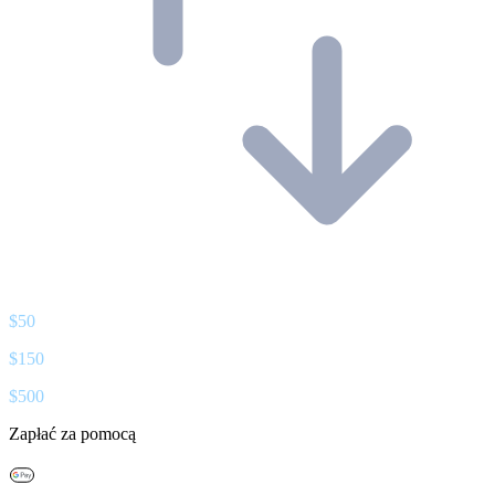
$
50
$
150
$
500
Zapłać za pomocą