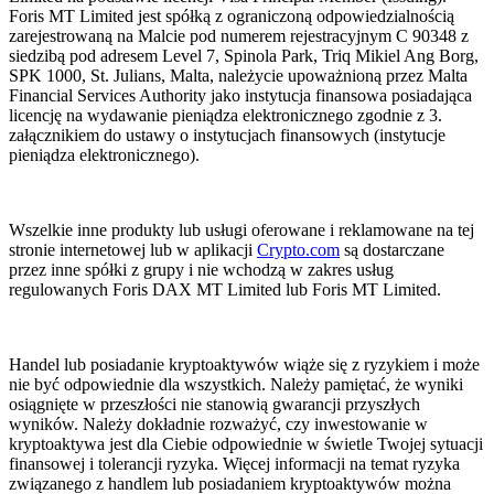
Foris MT Limited jest spółką z ograniczoną odpowiedzialnością
zarejestrowaną na Malcie pod numerem rejestracyjnym C 90348 z
siedzibą pod adresem Level 7, Spinola Park, Triq Mikiel Ang Borg,
SPK 1000, St. Julians, Malta, należycie upoważnioną przez Malta
Financial Services Authority jako instytucja finansowa posiadająca
licencję na wydawanie pieniądza elektronicznego zgodnie z 3.
załącznikiem do ustawy o instytucjach finansowych (instytucje
pieniądza elektronicznego).
Wszelkie inne produkty lub usługi oferowane i reklamowane na tej
stronie internetowej lub w aplikacji
Crypto.com
są dostarczane
przez inne spółki z grupy i nie wchodzą w zakres usług
regulowanych Foris DAX MT Limited lub Foris MT Limited.
Handel lub posiadanie kryptoaktywów wiąże się z ryzykiem i może
nie być odpowiednie dla wszystkich. Należy pamiętać, że wyniki
osiągnięte w przeszłości nie stanowią gwarancji przyszłych
wyników. Należy dokładnie rozważyć, czy inwestowanie w
kryptoaktywa jest dla Ciebie odpowiednie w świetle Twojej sytuacji
finansowej i tolerancji ryzyka. Więcej informacji na temat ryzyka
związanego z handlem lub posiadaniem kryptoaktywów można