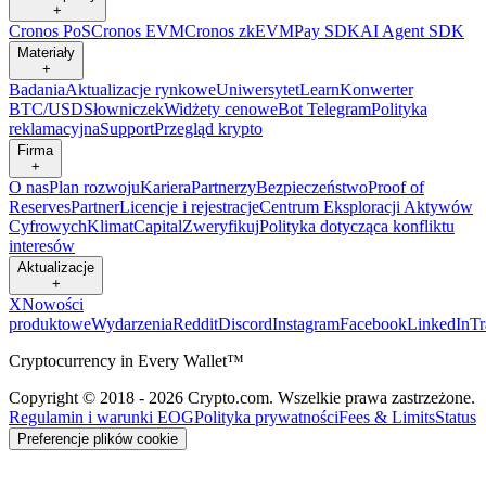
+
Cronos PoS
Cronos EVM
Cronos zkEVM
Pay SDK
AI Agent SDK
Materiały
+
Badania
Aktualizacje rynkowe
Uniwersytet
Learn
Konwerter
BTC/USD
Słowniczek
Widżety cenowe
Bot Telegram
Polityka
reklamacyjna
Support
Przegląd krypto
Firma
+
O nas
Plan rozwoju
Kariera
Partnerzy
Bezpieczeństwo
Proof of
Reserves
Partner
Licencje i rejestracje
Centrum Eksploracji Aktywów
Cyfrowych
Klimat
Capital
Zweryfikuj
Polityka dotycząca konfliktu
interesów
Aktualizacje
+
X
Nowości
produktowe
Wydarzenia
Reddit
Discord
Instagram
Facebook
LinkedIn
T
Cryptocurrency in Every Wallet™
Copyright © 2018 - 2026 Crypto.com. Wszelkie prawa zastrzeżone.
Regulamin i warunki EOG
Polityka prywatności
Fees & Limits
Status
Preferencje plików cookie