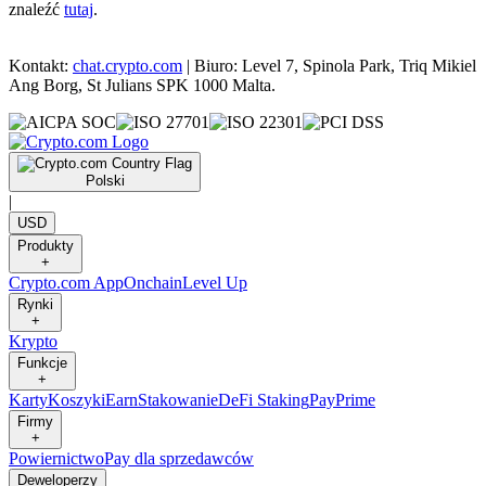
znaleźć
tutaj
.
Kontakt:
chat.crypto.com
| Biuro: Level 7, Spinola Park, Triq Mikiel
Ang Borg, St Julians SPK 1000 Malta.
Polski
|
USD
Produkty
+
Crypto.com App
Onchain
Level Up
Rynki
+
Krypto
Funkcje
+
Karty
Koszyki
Earn
Stakowanie
DeFi Staking
Pay
Prime
Firmy
+
Powiernictwo
Pay dla sprzedawców
Deweloperzy