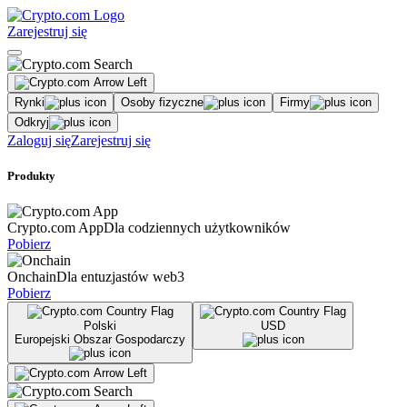
Zarejestruj się
Rynki
Osoby fizyczne
Firmy
Odkryj
Zaloguj się
Zarejestruj się
Produkty
Crypto.com App
Dla codziennych użytkowników
Pobierz
Onchain
Dla entuzjastów web3
Pobierz
Polski
USD
Europejski Obszar Gospodarczy