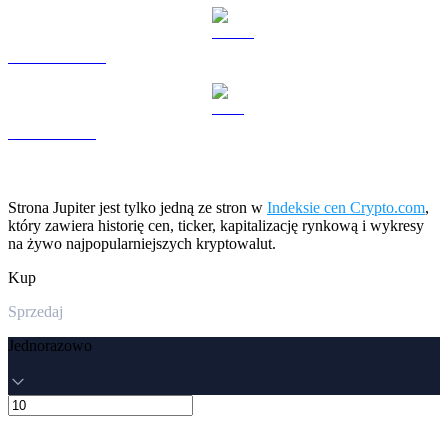
USDS na USD
LEO na USD
Strona Jupiter jest tylko jedną ze stron w
Indeksie cen Crypto.com
,
który zawiera historię cen, ticker, kapitalizację rynkową i wykresy
na żywo najpopularniejszych kryptowalut.
Kup
Sprzedaj
Jednorazowo