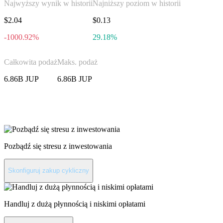
Najwyższy wynik w historii
Najniższy poziom w historii
$2.04
$0.13
-1000.92%
29.18%
Całkowita podaż
Maks. podaż
6.86B JUP
6.86B JUP
Zainwestuj w Jupiter
Pozbądź się stresu z inwestowania
Skonfiguruj zakup cykliczny
Handluj z dużą płynnością i niskimi opłatami