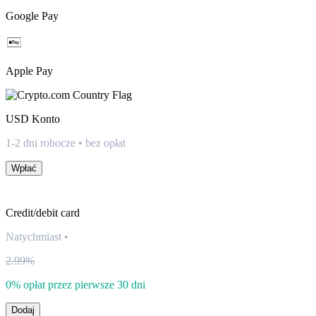
Google Pay
Apple Pay
USD
Konto
1-2 dni robocze • bez opłat
Wpłać
Credit/debit card
Natychmiast
•
2.99%
0% opłat przez pierwsze 30 dni
Dodaj