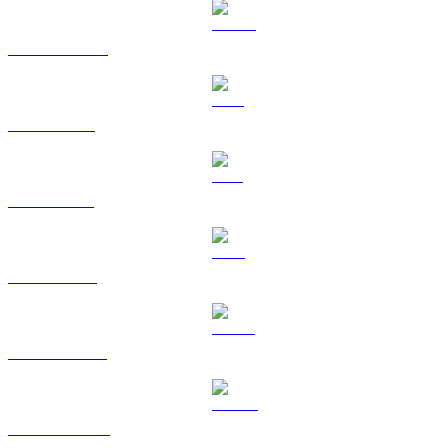
USDC na USD
XRP na USD
SOL na USD
TRX na USD
HYPE na USD
DOGE na USD