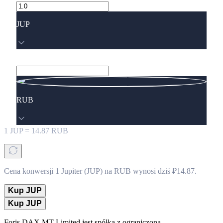
JUP
RUB
1
JUP
=
14.87
RUB
Cena konwersji 1 Jupiter (JUP) na RUB wynosi dziś ₽14.87.
Kup JUP
Kup JUP
Foris DAX MT Limited jest spółką z ograniczoną