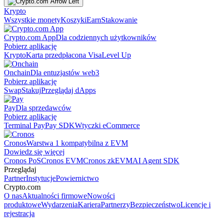
Krypto
Wszystkie monety
Koszyki
Earn
Stakowanie
Crypto.com App
Dla codziennych użytkowników
Pobierz aplikację
Krypto
Karta przedpłacona Visa
Level Up
Onchain
Dla entuzjastów web3
Pobierz aplikację
Swap
Stakuj
Przeglądaj dApps
Pay
Dla sprzedawców
Pobierz aplikację
Terminal Pay
Pay SDK
Wtyczki eCommerce
Cronos
Warstwa 1 kompatybilna z EVM
Dowiedz się więcej
Cronos PoS
Cronos EVM
Cronos zkEVM
AI Agent SDK
Przeglądaj
Partner
Instytucje
Powiernictwo
Crypto.com
O nas
Aktualności firmowe
Nowości
produktowe
Wydarzenia
Kariera
Partnerzy
Bezpieczeństwo
Licencje i
rejestracja