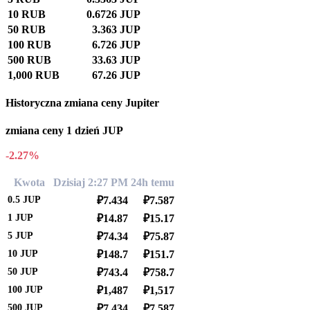
10 RUB
0.6726 JUP
50 RUB
3.363 JUP
100 RUB
6.726 JUP
500 RUB
33.63 JUP
1,000 RUB
67.26 JUP
Historyczna zmiana ceny Jupiter
zmiana ceny 1 dzień JUP
-2.27%
Kwota
Dzisiaj 2:27 PM
24h temu
0.5
JUP
₽7.434
₽7.587
1
JUP
₽14.87
₽15.17
5
JUP
₽74.34
₽75.87
10
JUP
₽148.7
₽151.7
50
JUP
₽743.4
₽758.7
100
JUP
₽1,487
₽1,517
500
JUP
₽7,434
₽7,587