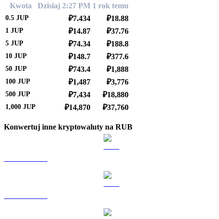
Kwota
Dzisiaj 2:27 PM
1 rok temu
0.5
JUP
₽7.434
₽18.88
1
JUP
₽14.87
₽37.76
5
JUP
₽74.34
₽188.8
10
JUP
₽148.7
₽377.6
50
JUP
₽743.4
₽1,888
100
JUP
₽1,487
₽3,776
500
JUP
₽7,434
₽18,880
1,000
JUP
₽14,870
₽37,760
Konwertuj inne kryptowaluty na RUB
BTC na RUB
ETH na RUB