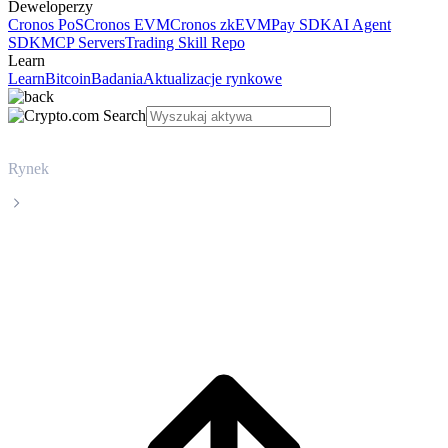
Deweloperzy
Cronos PoS
Cronos EVM
Cronos zkEVM
Pay SDK
AI Agent
SDK
MCP Servers
Trading Skill Repo
Learn
Learn
Bitcoin
Badania
Aktualizacje rynkowe
Rynek
Jupiter
Cena Jupiter JUP na żywo