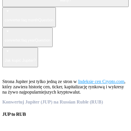
warty?
converter.faq.monthQuestion
converter.faq.yearQuestion
Jak kupić Jupiter?
Strona Jupiter jest tylko jedną ze stron w
Indeksie cen Crypto.com
,
który zawiera historię cen, ticker, kapitalizację rynkową i wykresy
na żywo najpopularniejszych kryptowalut.
Konwertuj Jupiter (JUP) na Russian Ruble (RUB)
JUP
to
RUB