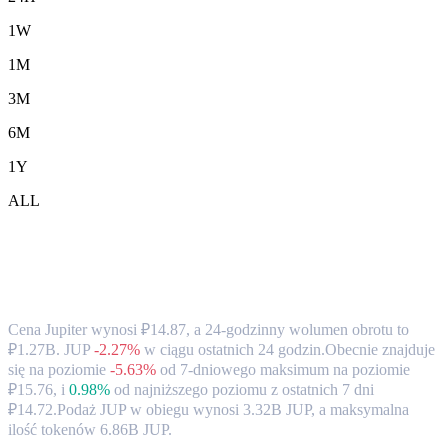
1W
1M
3M
6M
1Y
ALL
Kurs wymiany i dane rynkowe Jupiter
(JUP) na RUB
Cena Jupiter wynosi ₽14.87, a 24-godzinny wolumen obrotu to
₽1.27B. JUP
-2.27%
w ciągu ostatnich 24 godzin.
Obecnie znajduje
się na poziomie
-5.63%
od 7-dniowego maksimum na poziomie
₽15.76,
i
0.98%
od najniższego poziomu z ostatnich 7 dni
₽14.72.
Podaż JUP w obiegu wynosi 3.32B JUP, a maksymalna
ilość tokenów 6.86B JUP.