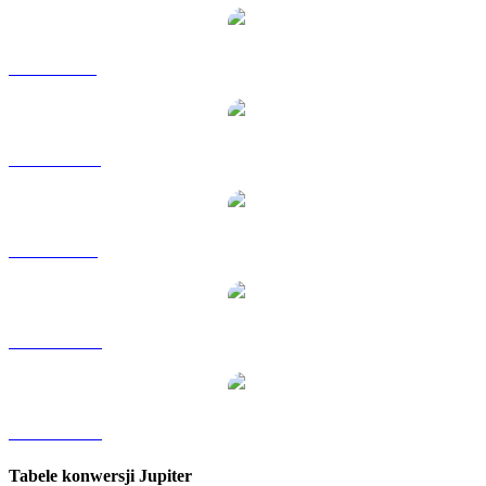
JUP na GBP
JUP na HKD
JUP na SGD
JUP na TWD
JUP na KRW
Tabele konwersji Jupiter