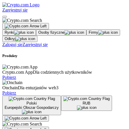
Zarejestruj się
Rynki
Osoby fizyczne
Firmy
Odkryj
Zaloguj się
Zarejestruj się
Produkty
Crypto.com App
Dla codziennych użytkowników
Pobierz
Onchain
Dla entuzjastów web3
Pobierz
Polski
RUB
Europejski Obszar Gospodarczy