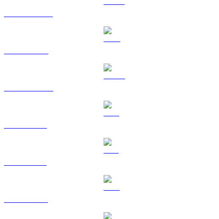
USDT na RUB
BNB na RUB
USDC na RUB
XRP na RUB
SOL na RUB
TRX na RUB