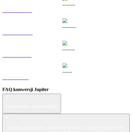
HYPE na RUB
DOGE na RUB
USDS na RUB
LEO na RUB
FAQ konwersji Jupiter
Jaka jest cena Jupiter w RUB ?
Gdybym tydzień temu zainwestował 100 ₽ w Jupiter ile by był teraz