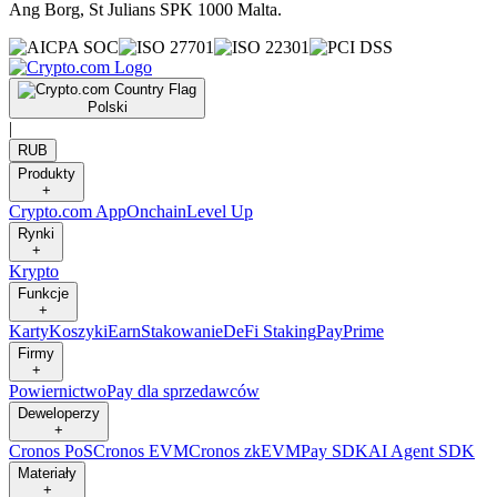
Ang Borg, St Julians SPK 1000 Malta.
Polski
|
RUB
Produkty
+
Crypto.com App
Onchain
Level Up
Rynki
+
Krypto
Funkcje
+
Karty
Koszyki
Earn
Stakowanie
DeFi Staking
Pay
Prime
Firmy
+
Powiernictwo
Pay dla sprzedawców
Deweloperzy
+
Cronos PoS
Cronos EVM
Cronos zkEVM
Pay SDK
AI Agent SDK
Materiały
+