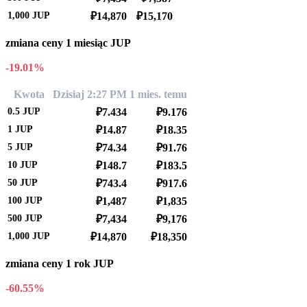
1,000
JUP
₽14,870
₽15,170
zmiana ceny 1 miesiąc JUP
-19.01%
Kwota
Dzisiaj 2:27 PM
1 mies. temu
0.5
JUP
₽7.434
₽9.176
1
JUP
₽14.87
₽18.35
5
JUP
₽74.34
₽91.76
10
JUP
₽148.7
₽183.5
50
JUP
₽743.4
₽917.6
100
JUP
₽1,487
₽1,835
500
JUP
₽7,434
₽9,176
1,000
JUP
₽14,870
₽18,350
zmiana ceny 1 rok JUP
-60.55%