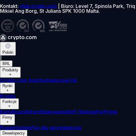
Kontakt:
chat.crypto.com
| Biuro: Level 7, Spinola Park, Triq
Mikiel Ang Borg, St Julians SPK 1000 Malta.
Polski
|
BRL
Produkty
+
Crypto.com App
Onchain
Level Up
Rynki
+
Krypto
Funkcje
+
Karty
Koszyki
Earn
Stakowanie
DeFi Staking
Pay
Prime
Firmy
+
Powiernictwo
Pay dla sprzedawców
Deweloperzy