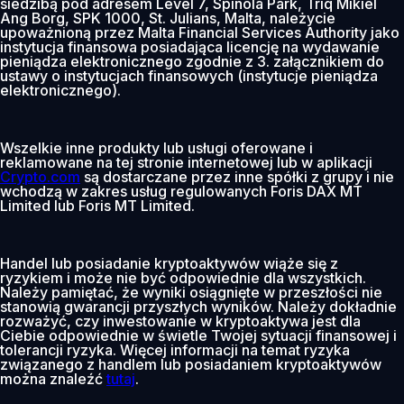
siedzibą pod adresem Level 7, Spinola Park, Triq Mikiel
Ang Borg, SPK 1000, St. Julians, Malta, należycie
upoważnioną przez Malta Financial Services Authority jako
instytucja finansowa posiadająca licencję na wydawanie
pieniądza elektronicznego zgodnie z 3. załącznikiem do
ustawy o instytucjach finansowych (instytucje pieniądza
elektronicznego).
Wszelkie inne produkty lub usługi oferowane i
reklamowane na tej stronie internetowej lub w aplikacji
Crypto.com
są dostarczane przez inne spółki z grupy i nie
wchodzą w zakres usług regulowanych Foris DAX MT
Limited lub Foris MT Limited.
Handel lub posiadanie kryptoaktywów wiąże się z
ryzykiem i może nie być odpowiednie dla wszystkich.
Należy pamiętać, że wyniki osiągnięte w przeszłości nie
stanowią gwarancji przyszłych wyników. Należy dokładnie
rozważyć, czy inwestowanie w kryptoaktywa jest dla
Ciebie odpowiednie w świetle Twojej sytuacji finansowej i
tolerancji ryzyka. Więcej informacji na temat ryzyka
związanego z handlem lub posiadaniem kryptoaktywów
można znaleźć
tutaj
.