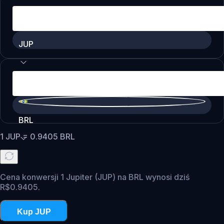
JUP
BRL
1
JUP
=
0.9405
BRL
Cena konwersji 1 Jupiter (JUP) na BRL wynosi dziś
R$0.9405.
Kup JUP