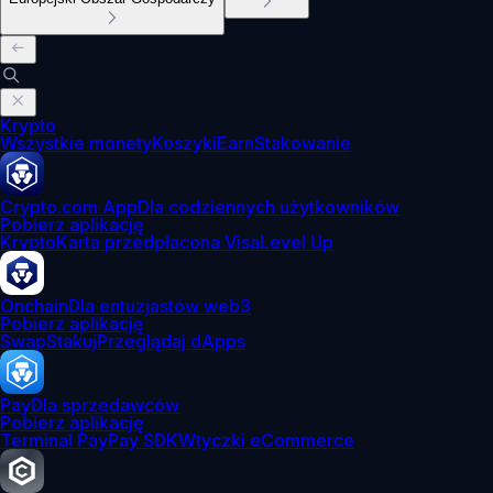
Krypto
Wszystkie monety
Koszyki
Earn
Stakowanie
Crypto.com App
Dla codziennych użytkowników
Pobierz aplikację
Krypto
Karta przedpłacona Visa
Level Up
Onchain
Dla entuzjastów web3
Pobierz aplikację
Swap
Stakuj
Przeglądaj dApps
Pay
Dla sprzedawców
Pobierz aplikację
Terminal Pay
Pay SDK
Wtyczki eCommerce