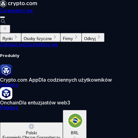
Zarejestruj się
Rynki
Osoby fizyczne
Firmy
Odkryj
Zaloguj się
Zarejestruj się
Produkty
Crypto.com App
Dla codziennych użytkowników
Pobierz
Onchain
Dla entuzjastów web3
Pobierz
Polski
BRL
Europejski Obszar Gospodarczy