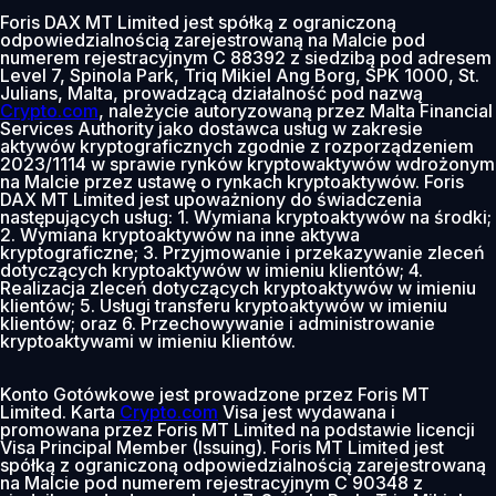
Foris DAX MT Limited jest spółką z ograniczoną
odpowiedzialnością zarejestrowaną na Malcie pod
numerem rejestracyjnym C 88392 z siedzibą pod adresem
Level 7, Spinola Park, Triq Mikiel Ang Borg, SPK 1000, St.
Julians, Malta, prowadzącą działalność pod nazwą
Crypto.com
, należycie autoryzowaną przez Malta Financial
Services Authority jako dostawca usług w zakresie
aktywów kryptograficznych zgodnie z rozporządzeniem
2023/1114 w sprawie rynków kryptowaktywów wdrożonym
na Malcie przez ustawę o rynkach kryptoaktywów. Foris
DAX MT Limited jest upoważniony do świadczenia
następujących usług: 1. Wymiana kryptoaktywów na środki;
2. Wymiana kryptoaktywów na inne aktywa
kryptograficzne; 3. Przyjmowanie i przekazywanie zleceń
dotyczących kryptoaktywów w imieniu klientów; 4.
Realizacja zleceń dotyczących kryptoaktywów w imieniu
klientów; 5. Usługi transferu kryptoaktywów w imieniu
klientów; oraz 6. Przechowywanie i administrowanie
kryptoaktywami w imieniu klientów.
Konto Gotówkowe jest prowadzone przez Foris MT
Limited. Karta
Crypto.com
Visa jest wydawana i
promowana przez Foris MT Limited na podstawie licencji
Visa Principal Member (Issuing). Foris MT Limited jest
spółką z ograniczoną odpowiedzialnością zarejestrowaną
na Malcie pod numerem rejestracyjnym C 90348 z