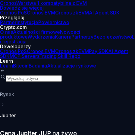
Cronos
Warstwa 1 kompatybilna z EVM
Dowiedz się więcej
Cronos PoS
Cronos EVM
Cronos zkEVM
AI Agent SDK
Przeglądaj
Partner
Instytucje
Powiernictwo
Crypto.com
O nas
Aktualności firmowe
Nowości
produktowe
Wydarzenia
Kariera
Partnerzy
Bezpieczeństwo
L
i rejestracja
Deweloperzy
Cronos PoS
Cronos EVM
Cronos zkEVM
Pay SDK
AI Agent
SDK
MCP Servers
Trading Skill Repo
Learn
Learn
Bitcoin
Badania
Aktualizacje rynkowe
Rynek
Jupiter
Cena Jupiter JUP na żywo