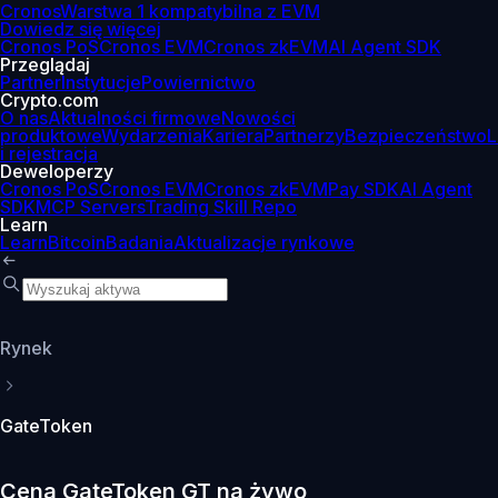
Cronos
Warstwa 1 kompatybilna z EVM
Dowiedz się więcej
Cronos PoS
Cronos EVM
Cronos zkEVM
AI Agent SDK
Przeglądaj
Partner
Instytucje
Powiernictwo
Crypto.com
O nas
Aktualności firmowe
Nowości
produktowe
Wydarzenia
Kariera
Partnerzy
Bezpieczeństwo
L
i rejestracja
Deweloperzy
Cronos PoS
Cronos EVM
Cronos zkEVM
Pay SDK
AI Agent
SDK
MCP Servers
Trading Skill Repo
Learn
Learn
Bitcoin
Badania
Aktualizacje rynkowe
Rynek
GateToken
Cena GateToken GT na żywo