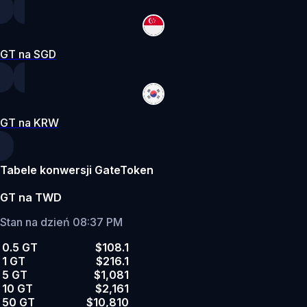
GT na SGD
GT na KRW
Tabele konwersji GateToken
GT na TWD
Stan na dzień 08:37 PM
0.5 GT
$108.1
1 GT
$216.1
5 GT
$1,081
10 GT
$2,161
50 GT
$10,810