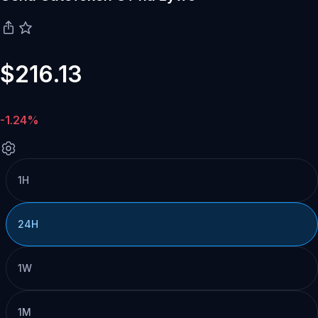
$216.13
-1.24%
1H
24H
1W
1M