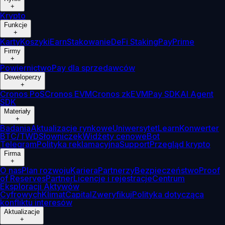
+
Krypto
Funkcje
+
Karty
Koszyki
Earn
Stakowanie
DeFi Staking
Pay
Prime
Firmy
+
Powiernictwo
Pay dla sprzedawców
Deweloperzy
+
Cronos PoS
Cronos EVM
Cronos zkEVM
Pay SDK
AI Agent
SDK
Materiały
+
Badania
Aktualizacje rynkowe
Uniwersytet
Learn
Konwerter
BTC/TWD
Słowniczek
Widżety cenowe
Bot
Telegram
Polityka reklamacyjna
Support
Przegląd krypto
Firma
+
O nas
Plan rozwoju
Kariera
Partnerzy
Bezpieczeństwo
Proof
of Reserves
Partner
Licencje i rejestracje
Centrum
Eksploracji Aktywów
Cyfrowych
Klimat
Capital
Zweryfikuj
Polityka dotycząca
konfliktu interesów
Aktualizacje
+