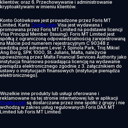
klientów; oraz 6. Przechowywanie i administrowanie
kryptoaktywami w imieniu klientów.
Konto Gotówkowe jest prowadzone przez Foris MT
Limited. Karta
Crypto.com
Visa jest wydawana i
promowana przez Foris MT Limited na podstawie licencji
Visa Principal Member (Issuing). Foris MT Limited jest
spółką z ograniczoną odpowiedzialnością zarejestrowaną
na Malcie pod numerem rejestracyjnym C 90348 z
siedzibą pod adresem Level 7, Spinola Park, Triq Mikiel
Ang Borg, SPK 1000, St. Julians, Malta, należycie
upoważnioną przez Malta Financial Services Authority jako
instytucja finansowa posiadająca licencję na wydawanie
pieniądza elektronicznego zgodnie z 3. załącznikiem do
ustawy o instytucjach finansowych (instytucje pieniądza
elektronicznego).
Wszelkie inne produkty lub usługi oferowane i
reklamowane na tej stronie internetowej lub w aplikacji
Crypto.com
są dostarczane przez inne spółki z grupy i nie
wchodzą w zakres usług regulowanych Foris DAX MT
Limited lub Foris MT Limited.