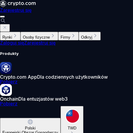
Zarejestruj się
Rynki
Osoby fizyczne
Firmy
Odkryj
Zaloguj się
Zarejestruj się
Produkty
Crypto.com App
Dla codziennych użytkowników
Pobierz
Onchain
Dla entuzjastów web3
Pobierz
Polski
TWD
Europejski Obszar Gospodarczy