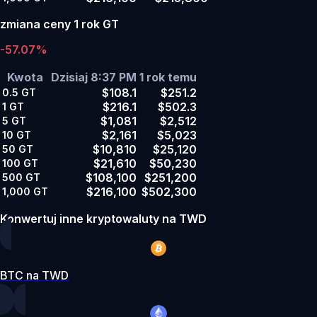
zmiana ceny 1 rok GT
-57.07%
Kwota
Dzisiaj 8:37 PM
1 rok temu
$108.1
$251.2
0.5
GT
$216.1
$502.3
1
GT
$1,081
$2,512
5
GT
$2,161
$5,023
10
GT
$10,810
$25,120
50
GT
$21,610
$50,230
100
GT
$108,100
$251,200
500
GT
$216,100
$502,300
1,000
GT
Konwertuj inne kryptowaluty na TWD
BTC na TWD