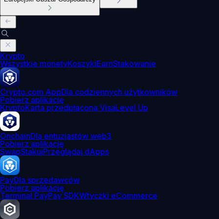
Krypto
Wszystkie monety
Koszyki
Earn
Stakowanie
Crypto.com App
Dla codziennych użytkowników
Pobierz aplikację
Krypto
Karta przedpłacona Visa
Level Up
Onchain
Dla entuzjastów web3
Pobierz aplikację
Swap
Stakuj
Przeglądaj dApps
Pay
Dla sprzedawców
Pobierz aplikację
Terminal Pay
Pay SDK
Wtyczki eCommerce