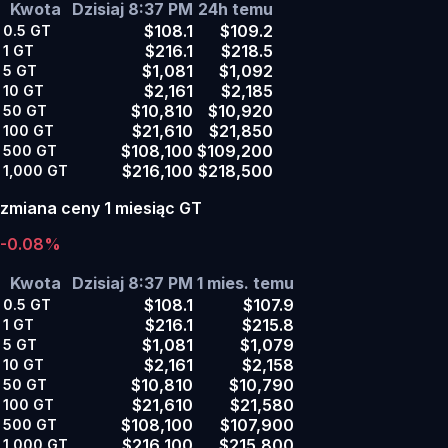
Kwota
Dzisiaj 8:37 PM
24h temu
$108.1
$109.2
0.5
GT
$216.1
$218.5
1
GT
$1,081
$1,092
5
GT
$2,161
$2,185
10
GT
$10,810
$10,920
50
GT
$21,610
$21,850
100
GT
$108,100
$109,200
500
GT
$216,100
$218,500
1,000
GT
zmiana ceny 1 miesiąc GT
-0.08%
Kwota
Dzisiaj 8:37 PM
1 mies. temu
$108.1
$107.9
0.5
GT
$216.1
$215.8
1
GT
$1,081
$1,079
5
GT
$2,161
$2,158
10
GT
$10,810
$10,790
50
GT
$21,610
$21,580
100
GT
$108,100
$107,900
500
GT
$216,100
$215,800
1,000
GT