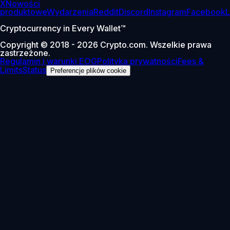
X
Nowości
produktowe
Wydarzenia
Reddit
Discord
Instagram
Facebook
L
Cryptocurrency in Every Wallet™
Copyright © 2018 - 2026 Crypto.com. Wszelkie prawa
zastrzeżone.
Regulamin i warunki EOG
Polityka prywatności
Fees &
Limits
Status
Preferencje plików cookie