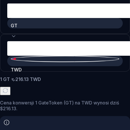
GT
TWD
1
GT
=
216.13
TWD
Cena konwersji 1 GateToken (GT) na TWD wynosi dziś
$216.13.