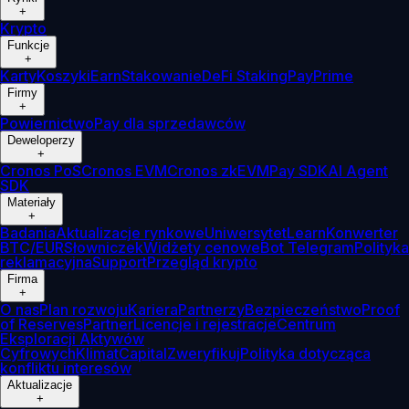
+
Krypto
Funkcje
+
Karty
Koszyki
Earn
Stakowanie
DeFi Staking
Pay
Prime
Firmy
+
Powiernictwo
Pay dla sprzedawców
Deweloperzy
+
Cronos PoS
Cronos EVM
Cronos zkEVM
Pay SDK
AI Agent
SDK
Materiały
+
Badania
Aktualizacje rynkowe
Uniwersytet
Learn
Konwerter
BTC/EUR
Słowniczek
Widżety cenowe
Bot Telegram
Polityka
reklamacyjna
Support
Przegląd krypto
Firma
+
O nas
Plan rozwoju
Kariera
Partnerzy
Bezpieczeństwo
Proof
of Reserves
Partner
Licencje i rejestracje
Centrum
Eksploracji Aktywów
Cyfrowych
Klimat
Capital
Zweryfikuj
Polityka dotycząca
konfliktu interesów
Aktualizacje
+