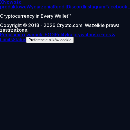
X
Nowości
produktowe
Wydarzenia
Reddit
Discord
Instagram
Facebook
L
Cryptocurrency in Every Wallet™
Copyright © 2018 - 2026 Crypto.com. Wszelkie prawa
zastrzeżone.
Regulamin i warunki EOG
Polityka prywatności
Fees &
Limits
Status
Preferencje plików cookie