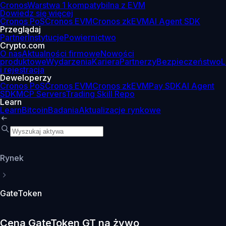
Cronos
Warstwa 1 kompatybilna z EVM
Dowiedz się więcej
Cronos PoS
Cronos EVM
Cronos zkEVM
AI Agent SDK
Przeglądaj
Partner
Instytucje
Powiernictwo
Crypto.com
O nas
Aktualności firmowe
Nowości
produktowe
Wydarzenia
Kariera
Partnerzy
Bezpieczeństwo
L
i rejestracja
Deweloperzy
Cronos PoS
Cronos EVM
Cronos zkEVM
Pay SDK
AI Agent
SDK
MCP Servers
Trading Skill Repo
Learn
Learn
Bitcoin
Badania
Aktualizacje rynkowe
Rynek
GateToken
Cena GateToken GT na żywo