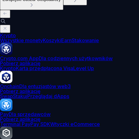
Krypto
Wszystkie monety
Koszyki
Earn
Stakowanie
Crypto.com App
Dla codziennych użytkowników
Pobierz aplikację
Krypto
Karta przedpłacona Visa
Level Up
Onchain
Dla entuzjastów web3
Pobierz aplikację
Swap
Stakuj
Przeglądaj dApps
Pay
Dla sprzedawców
Pobierz aplikację
Terminal Pay
Pay SDK
Wtyczki eCommerce