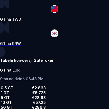
GT na TWD
GT na KRW
Tabele konwersji GateToken
GT na EUR
Stan na dzień 06:48 PM
0.5 GT
€2.863
1 GT
€5.725
5 GT
€28.63
10 GT
€57.25
50 GT
€286.3