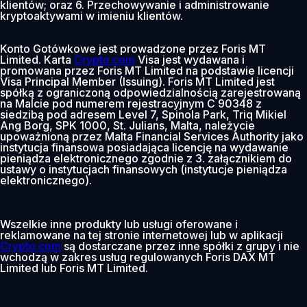
klientów; oraz 6. Przechowywanie i administrowanie
kryptoaktywami w imieniu klientów.
Konto Gotówkowe jest prowadzone przez Foris MT
Limited. Karta
Crypto.com
Visa jest wydawana i
promowana przez Foris MT Limited na podstawie licencji
Visa Principal Member (Issuing). Foris MT Limited jest
spółką z ograniczoną odpowiedzialnością zarejestrowaną
na Malcie pod numerem rejestracyjnym C 90348 z
siedzibą pod adresem Level 7, Spinola Park, Triq Mikiel
Ang Borg, SPK 1000, St. Julians, Malta, należycie
upoważnioną przez Malta Financial Services Authority jako
instytucja finansowa posiadająca licencję na wydawanie
pieniądza elektronicznego zgodnie z 3. załącznikiem do
ustawy o instytucjach finansowych (instytucje pieniądza
elektronicznego).
Wszelkie inne produkty lub usługi oferowane i
reklamowane na tej stronie internetowej lub w aplikacji
Crypto.com
są dostarczane przez inne spółki z grupy i nie
wchodzą w zakres usług regulowanych Foris DAX MT
Limited lub Foris MT Limited.