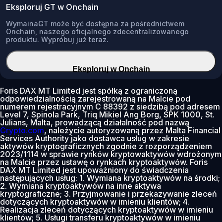
Eksploruj GT w Onchain
WymainaGT może być dostępna za pośrednictwem
Onchain, naszego oficjalnego zdecentralizowanego
produktu. Wypróbuj już teraz.
Eksploruj w Onchain
Foris DAX MT Limited jest spółką z ograniczoną
odpowiedzialnością zarejestrowaną na Malcie pod
numerem rejestracyjnym C 88392 z siedzibą pod adresem
Level 7, Spinola Park, Triq Mikiel Ang Borg, SPK 1000, St.
Julians, Malta, prowadzącą działalność pod nazwą
Crypto.com
, należycie autoryzowaną przez Malta Financial
Services Authority jako dostawca usług w zakresie
aktywów kryptograficznych zgodnie z rozporządzeniem
2023/1114 w sprawie rynków kryptowaktywów wdrożonym
na Malcie przez ustawę o rynkach kryptoaktywów. Foris
DAX MT Limited jest upoważniony do świadczenia
następujących usług: 1. Wymiana kryptoaktywów na środki;
2. Wymiana kryptoaktywów na inne aktywa
kryptograficzne; 3. Przyjmowanie i przekazywanie zleceń
dotyczących kryptoaktywów w imieniu klientów; 4.
Realizacja zleceń dotyczących kryptoaktywów w imieniu
klientów; 5. Usługi transferu kryptoaktywów w imieniu