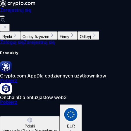
Zarejestruj się
Rynki
Osoby fizyczne
Firmy
Odkryj
Zaloguj się
Zarejestruj się
Produkty
Crypto.com App
Dla codziennych użytkowników
Pobierz
Onchain
Dla entuzjastów web3
Pobierz
Polski
EUR
Europejski Obszar Gospodarczy