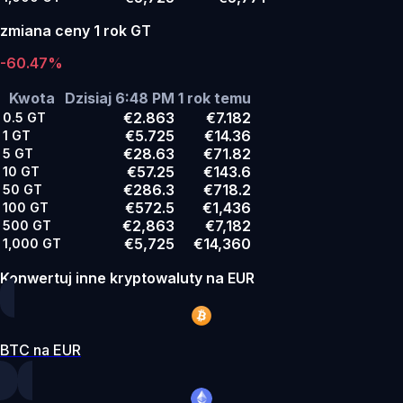
zmiana ceny 1 rok GT
-60.47%
Kwota
Dzisiaj 6:48 PM
1 rok temu
€2.863
€7.182
0.5
GT
€5.725
€14.36
1
GT
€28.63
€71.82
5
GT
€57.25
€143.6
10
GT
€286.3
€718.2
50
GT
€572.5
€1,436
100
GT
€2,863
€7,182
500
GT
€5,725
€14,360
1,000
GT
Konwertuj inne kryptowaluty na EUR
BTC na EUR