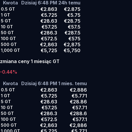
Kwota
Dzisiaj 6:48 PM
24h temu
€2.863
€2.875
0.5
GT
€5.725
€5.75
1
GT
€28.63
€28.75
5
GT
€57.25
€57.5
10
GT
€286.3
€287.5
50
GT
€572.5
€575
100
GT
€2,863
€2,875
500
GT
€5,725
€5,750
1,000
GT
zmiana ceny 1 miesiąc GT
-0.44%
Kwota
Dzisiaj 6:48 PM
1 mies. temu
€2.863
€2.886
0.5
GT
€5.725
€5.771
1
GT
€28.63
€28.86
5
GT
€57.25
€57.71
10
GT
€286.3
€288.6
50
GT
€572.5
€577.1
100
GT
€2,863
€2,886
500
GT
€5,725
€5,771
1,000
GT