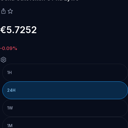
€5.7252
-0.09%
1H
24H
1W
1M