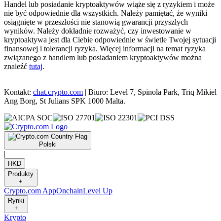
Handel lub posiadanie kryptoaktywów wiąże się z ryzykiem i może
nie być odpowiednie dla wszystkich. Należy pamiętać, że wyniki
osiągnięte w przeszłości nie stanowią gwarancji przyszłych
wyników. Należy dokładnie rozważyć, czy inwestowanie w
kryptoaktywa jest dla Ciebie odpowiednie w świetle Twojej sytuacji
finansowej i tolerancji ryzyka. Więcej informacji na temat ryzyka
związanego z handlem lub posiadaniem kryptoaktywów można
znaleźć
tutaj
.
Kontakt:
chat.crypto.com
| Biuro: Level 7, Spinola Park, Triq Mikiel
Ang Borg, St Julians SPK 1000 Malta.
Polski
|
HKD
Produkty
+
Crypto.com App
Onchain
Level Up
Rynki
+
Krypto