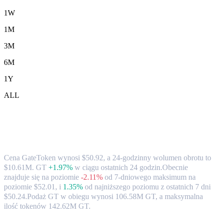
1W
1M
3M
6M
1Y
ALL
Kurs wymiany i dane rynkowe
GateToken (GT) na HKD
Cena GateToken wynosi $50.92, a 24-godzinny wolumen obrotu to
$10.61M. GT
+1.97%
w ciągu ostatnich 24 godzin.
Obecnie
znajduje się na poziomie
-2.11%
od 7-dniowego maksimum na
poziomie $52.01,
i
1.35%
od najniższego poziomu z ostatnich 7 dni
$50.24.
Podaż GT w obiegu wynosi 106.58M GT, a maksymalna
ilość tokenów 142.62M GT.