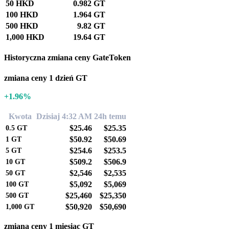
50 HKD
0.982 GT
100 HKD
1.964 GT
500 HKD
9.82 GT
1,000 HKD
19.64 GT
Historyczna zmiana ceny GateToken
zmiana ceny 1 dzień GT
+1.96%
Kwota
Dzisiaj 4:32 AM
24h temu
$25.46
$25.35
0.5
GT
$50.92
$50.69
1
GT
$254.6
$253.5
5
GT
$509.2
$506.9
10
GT
$2,546
$2,535
50
GT
$5,092
$5,069
100
GT
$25,460
$25,350
500
GT
$50,920
$50,690
1,000
GT
zmiana ceny 1 miesiąc GT