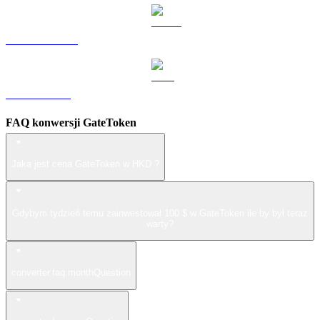
USDS na HKD
LEO na HKD
FAQ konwersji GateToken
Jaka jest cena GateToken w HKD ?
Gdybym tydzień temu zainwestował 100 $ w GateToken ile by był teraz
warty?
converter.faq.monthQuestion