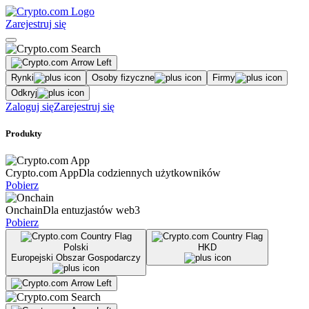
Zarejestruj się
Rynki
Osoby fizyczne
Firmy
Odkryj
Zaloguj się
Zarejestruj się
Produkty
Crypto.com App
Dla codziennych użytkowników
Pobierz
Onchain
Dla entuzjastów web3
Pobierz
Polski
HKD
Europejski Obszar Gospodarczy