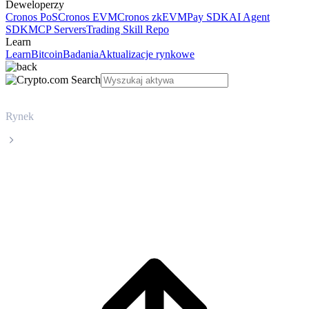
Deweloperzy
Cronos PoS
Cronos EVM
Cronos zkEVM
Pay SDK
AI Agent
SDK
MCP Servers
Trading Skill Repo
Learn
Learn
Bitcoin
Badania
Aktualizacje rynkowe
Rynek
GateToken
Cena GateToken GT na żywo