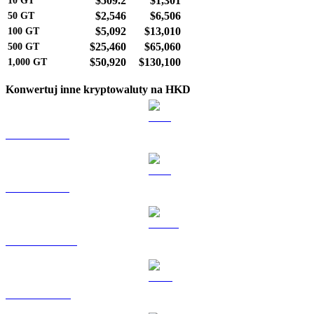
$509.2
$1,301
10
GT
$2,546
$6,506
50
GT
$5,092
$13,010
100
GT
$25,460
$65,060
500
GT
$50,920
$130,100
1,000
GT
Konwertuj inne kryptowaluty na HKD
BTC na HKD
ETH na HKD
USDT na HKD
BNB na HKD