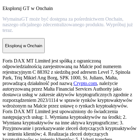
Eksploruj GT w Onchain
WymainaGT może być dostępna za pośrednictwem Onchain,
naszego oficjalnego zdecentralizowanego produktu. Wypróbuj już
teraz.
Eksploruj w Onchain
Foris DAX MT Limited jest spółką z ograniczoną
odpowiedzialnością zarejestrowaną na Malcie pod numerem
rejestracyjnym C 88392 z siedzibą pod adresem Level 7, Spinola
Park, Triq Mikiel Ang Borg, SPK 1000, St. Julians, Malta,
prowadzącą działalność pod nazwą
Crypto.com
, należycie
autoryzowaną przez Malta Financial Services Authority jako
dostawca usług w zakresie aktywów kryptograficznych zgodnie z
rozporządzeniem 2023/1114 w sprawie rynków kryptowaktywów
wdrożonym na Malcie przez ustawę o rynkach kryptoaktywów.
Foris DAX MT Limited jest upoważniony do świadczenia
następujących usług: 1. Wymiana kryptoaktywów na środki; 2.
Wymiana kryptoaktywów na inne aktywa kryptograficzne; 3.
Przyjmowanie i przekazywanie zleceń dotyczących kryptoaktywów
w imieniu klientów; 4. Realizacja zleceń dotyczących
kryptoaktywów w imieniu klientów; 5. Usługi transferu