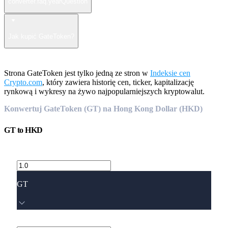
converter.faq.yearQuestion
Jak kupić GateToken?
Strona GateToken jest tylko jedną ze stron w
Indeksie cen
Crypto.com
, który zawiera historię cen, ticker, kapitalizację
rynkową i wykresy na żywo najpopularniejszych kryptowalut.
Konwertuj GateToken (GT) na Hong Kong Dollar (HKD)
GT
to
HKD
GT