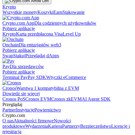
Krypto
Wszystkie monety
Koszyki
Earn
Stakowanie
Crypto.com App
Dla codziennych użytkowników
Pobierz aplikację
Krypto
Karta przedpłacona Visa
Level Up
Onchain
Dla entuzjastów web3
Pobierz aplikację
Swap
Stakuj
Przeglądaj dApps
Pay
Dla sprzedawców
Pobierz aplikację
Terminal Pay
Pay SDK
Wtyczki eCommerce
Cronos
Warstwa 1 kompatybilna z EVM
Dowiedz się więcej
Cronos PoS
Cronos EVM
Cronos zkEVM
AI Agent SDK
Przeglądaj
Partner
Instytucje
Powiernictwo
Crypto.com
O nas
Aktualności firmowe
Nowości
produktowe
Wydarzenia
Kariera
Partnerzy
Bezpieczeństwo
Licencje i
rejestracja