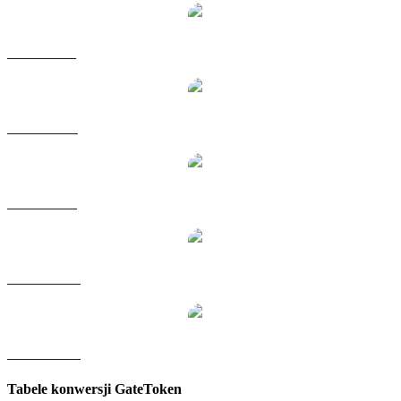
GT na GBP
GT na RUB
GT na SGD
GT na TWD
GT na KRW
Tabele konwersji GateToken