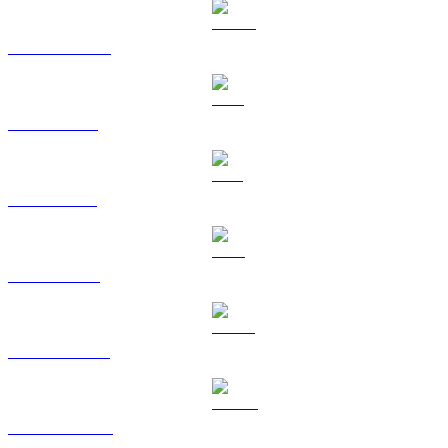
USDC na HKD
XRP na HKD
SOL na HKD
TRX na HKD
HYPE na HKD
DOGE na HKD