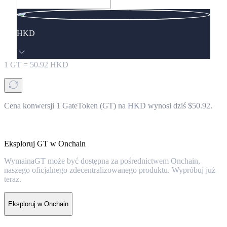
HKD
1
GT
=
50.92
HKD
Cena konwersji 1 GateToken (GT) na HKD wynosi dziś $50.92.
Eksploruj GT w Onchain
WymainaGT może być dostępna za pośrednictwem Onchain,
naszego oficjalnego zdecentralizowanego produktu. Wypróbuj już
teraz.
Eksploruj w Onchain