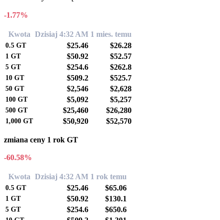
-1.77%
Kwota
Dzisiaj 4:32 AM
1 mies. temu
$25.46
$26.28
0.5
GT
$50.92
$52.57
1
GT
$254.6
$262.8
5
GT
$509.2
$525.7
10
GT
$2,546
$2,628
50
GT
$5,092
$5,257
100
GT
$25,460
$26,280
500
GT
$50,920
$52,570
1,000
GT
zmiana ceny 1 rok GT
-60.58%
Kwota
Dzisiaj 4:32 AM
1 rok temu
$25.46
$65.06
0.5
GT
$50.92
$130.1
1
GT
$254.6
$650.6
5
GT