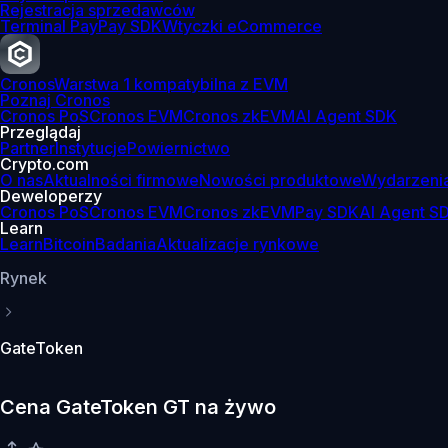
Rejestracja sprzedawców
Terminal Pay
Pay SDK
Wtyczki eCommerce
Cronos
Warstwa 1 kompatybilna z EVM
Poznaj Cronos
Cronos PoS
Cronos EVM
Cronos zkEVM
AI Agent SDK
Przeglądaj
Partner
Instytucje
Powiernictwo
Crypto.com
O nas
Aktualności firmowe
Nowości produktowe
Wydarzeni
Deweloperzy
Cronos PoS
Cronos EVM
Cronos zkEVM
Pay SDK
AI Agent S
Learn
Learn
Bitcoin
Badania
Aktualizacje rynkowe
Rynek
GateToken
Cena GateToken GT na żywo