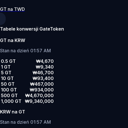
GT na TWD
Tabele konwersji GateToken
GT na KRW
Stan na dzień 01:57 AM
0.5 GT
₩4,670
1 GT
₩9,340
5 GT
₩46,700
10 GT
₩93,400
50 GT
₩467,000
100 GT
₩934,000
500 GT
₩4,670,000
1,000 GT
₩9,340,000
KRW na GT
Stan na dzień 01:57 AM