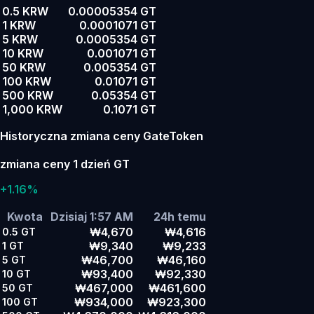
0.5 KRW
0.00005354 GT
1 KRW
0.0001071 GT
5 KRW
0.0005354 GT
10 KRW
0.001071 GT
50 KRW
0.005354 GT
100 KRW
0.01071 GT
500 KRW
0.05354 GT
1,000 KRW
0.1071 GT
Historyczna zmiana ceny GateToken
zmiana ceny 1 dzień GT
+1.16%
Kwota
Dzisiaj 1:57 AM
24h temu
₩4,670
₩4,616
0.5
GT
₩9,340
₩9,233
1
GT
₩46,700
₩46,160
5
GT
₩93,400
₩92,330
10
GT
₩467,000
₩461,600
50
GT
₩934,000
₩923,300
100
GT