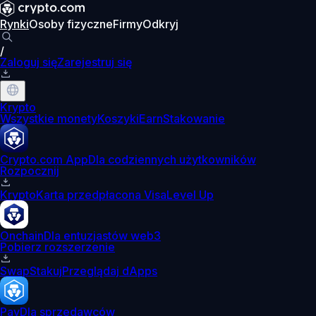
Rynki
Osoby fizyczne
Firmy
Odkryj
/
Zaloguj się
Zarejestruj się
Krypto
Wszystkie monety
Koszyki
Earn
Stakowanie
Crypto.com App
Dla codziennych użytkowników
Rozpocznij
Krypto
Karta przedpłacona Visa
Level Up
Onchain
Dla entuzjastów web3
Pobierz rozszerzenie
Swap
Stakuj
Przeglądaj dApps
Pay
Dla sprzedawców