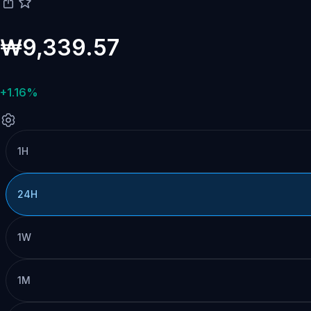
₩9,339.57
+1.16%
1H
24H
1W
1M