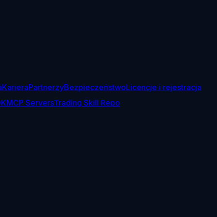
a
Kariera
Partnerzy
Bezpieczeństwo
Licencje i rejestracja
DK
MCP Servers
Trading Skill Repo