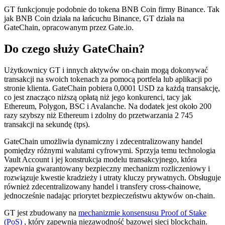
GT funkcjonuje podobnie do tokena BNB Coin firmy Binance. Tak
jak BNB Coin działa na łańcuchu Binance, GT działa na
GateChain, opracowanym przez Gate.io.
Do czego służy GateChain?
Użytkownicy GT i innych aktywów on-chain mogą dokonywać
transakcji na swoich tokenach za pomocą portfela lub aplikacji po
stronie klienta. GateChain pobiera 0,0001 USD za każdą transakcję,
co jest znacząco niższą opłatą niż jego konkurenci, tacy jak
Ethereum, Polygon, BSC i Avalanche. Na dodatek jest około 200
razy szybszy niż Ethereum i zdolny do przetwarzania 2 745
transakcji na sekundę (tps).
GateChain umożliwia dynamiczny i zdecentralizowany handel
pomiędzy różnymi walutami cyfrowymi. Sprzyja temu technologia
Vault Account i jej konstrukcja modelu transakcyjnego, która
zapewnia gwarantowany bezpieczny mechanizm rozliczeniowy i
rozwiązuje kwestie kradzieży i utraty kluczy prywatnych. Obsługuje
również zdecentralizowany handel i transfery cross-chainowe,
jednocześnie nadając priorytet bezpieczeństwu aktywów on-chain.
GT jest zbudowany na
mechanizmie konsensusu Proof of Stake
(PoS)
, który zapewnia niezawodność bazowej sieci blockchain.