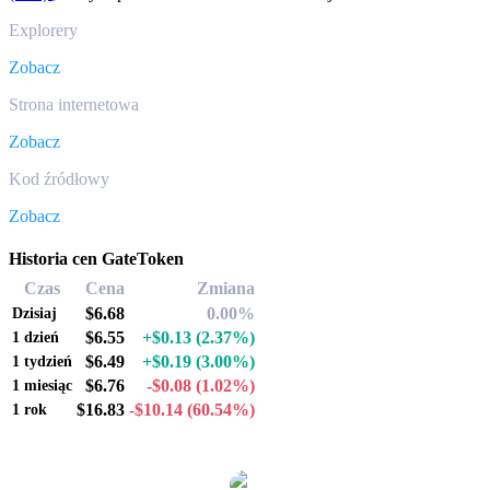
Explorery
Zobacz
Strona internetowa
Zobacz
Kod źródłowy
Zobacz
Historia cen GateToken
Czas
Cena
Zmiana
$6.68
0.00%
Dzisiaj
$6.55
+$0.13
(2.37%)
1 dzień
$6.49
+$0.19
(3.00%)
1 tydzień
$6.76
-$0.08
(1.02%)
1 miesiąc
$16.83
-$10.14
(60.54%)
1 rok
Popularne pary konwersji GateToken