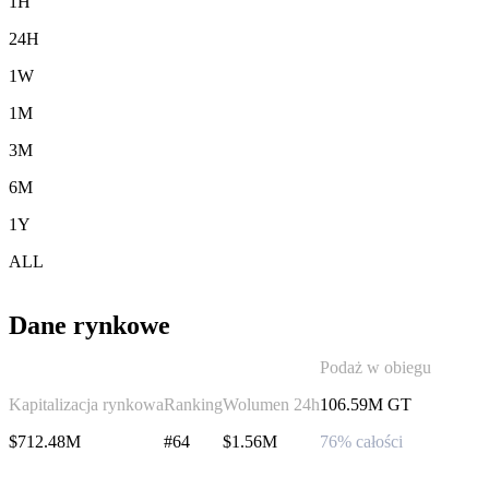
1H
24H
1W
1M
3M
6M
1Y
ALL
Dane rynkowe
Podaż w obiegu
Kapitalizacja rynkowa
Ranking
Wolumen 24h
106.59M GT
$712.48M
#64
$1.56M
76% całości