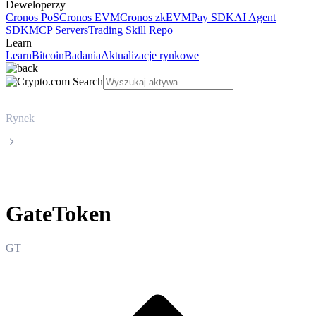
Deweloperzy
Cronos PoS
Cronos EVM
Cronos zkEVM
Pay SDK
AI Agent
SDK
MCP Servers
Trading Skill Repo
Learn
Learn
Bitcoin
Badania
Aktualizacje rynkowe
Rynek
GateToken
GateToken
GT