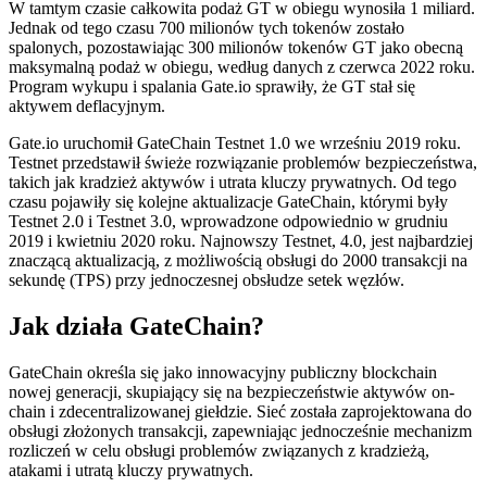
W tamtym czasie całkowita podaż GT w obiegu wynosiła 1 miliard.
Jednak od tego czasu 700 milionów tych tokenów zostało
spalonych, pozostawiając 300 milionów tokenów GT jako obecną
maksymalną podaż w obiegu, według danych z czerwca 2022 roku.
Program wykupu i spalania Gate.io sprawiły, że GT stał się
aktywem deflacyjnym.
Gate.io uruchomił GateChain Testnet 1.0 we wrześniu 2019 roku.
Testnet przedstawił świeże rozwiązanie problemów bezpieczeństwa,
takich jak kradzież aktywów i utrata kluczy prywatnych. Od tego
czasu pojawiły się kolejne aktualizacje GateChain, którymi były
Testnet 2.0 i Testnet 3.0, wprowadzone odpowiednio w grudniu
2019 i kwietniu 2020 roku. Najnowszy Testnet, 4.0, jest najbardziej
znaczącą aktualizacją, z możliwością obsługi do 2000 transakcji na
sekundę (TPS) przy jednoczesnej obsłudze setek węzłów.
Jak działa GateChain?
GateChain określa się jako innowacyjny publiczny blockchain
nowej generacji, skupiający się na bezpieczeństwie aktywów on-
chain i zdecentralizowanej giełdzie. Sieć została zaprojektowana do
obsługi złożonych transakcji, zapewniając jednocześnie mechanizm
rozliczeń w celu obsługi problemów związanych z kradzieżą,
atakami i utratą kluczy prywatnych.