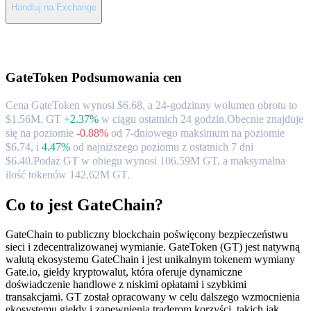
Handluj na Exchange
O GateToken
GateToken
Podsumowania cen
Cena GateToken wynosi $6.68, a 24-godzinny wolumen obrotu to
$1.56M. GT
+2.37%
w ciągu ostatnich 24 godzin.
Obecnie znajduje
się na poziomie
-0.88%
od 7-dniowego maksimum na poziomie
$6.74,
i
4.47%
od najniższego poziomu z ostatnich 7 dni
$6.40.
Podaż GT w obiegu wynosi 106.59M GT, a maksymalna
ilość tokenów 142.62M GT.
Co to jest GateChain?
GateChain to publiczny blockchain poświęcony bezpieczeństwu
sieci i zdecentralizowanej wymianie. GateToken (GT) jest natywną
walutą ekosystemu GateChain i jest unikalnym tokenem wymiany
Gate.io, giełdy kryptowalut, która oferuje dynamiczne
doświadczenie handlowe z niskimi opłatami i szybkimi
transakcjami. GT został opracowany w celu dalszego wzmocnienia
ekosystemu giełdy i zapewnienia traderom korzyści, takich jak