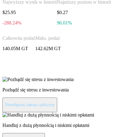
Najwyższy wynik w historii
Najniższy poziom w historii
$25.95
$0.27
-288.24%
96.01%
Całkowita podaż
Maks. podaż
140.05M GT
142.62M GT
Zainwestuj w GateToken
Pozbądź się stresu z inwestowania
Skonfiguruj zakup cykliczny
Handluj z dużą płynnością i niskimi opłatami