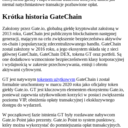
niemal natychmiastowe transakcje pozbawione opłat.
Krótka historia GateChain
Założony przez Gate.io, globalną giełdę kryptowalut założoną w
2013 roku, GateChain jest publicznym blockchainem następnej
generacji, mającym na celu zwiększenie bezpieczeństwa aktywów
on-chain i popularyzację zdecentralizowanego handlu. GateChain
został założony w 2016 roku, a jego ekosystem składa się z sieci
głównej GateChain, GateChain DEX, tokena GT oraz portfeli. Są
one dodatkowo wzmocnione bezpieczeństwem klasy korporacyjnej
i wydajnością w zakresie przechowywania, emisji i obrotu
aktywami cyfrowymi.
GT jest natywnym
tokenem użytkowym
GateChain i został
formalnie uruchomiony w marcu 2020 roku jako oficjalny token
giełdy Gate.io. GT jest kluczowym elementem ekosystemu Gate.io,
ponieważ zapewnia użytkownikom korzyści w postaci zwiększenia
poziomu VIP, obniżenia opłaty transakcyjnej i ekskluzywnego
dostępu do wydarzeń.
W początkowej fazie istnienia GT były rozdawane nabywcom
Gate.io Point jako prezenty. Gate.io Point to system punktowy,
który można wykorzystać do pomniejszania opłat transakcyjnych.