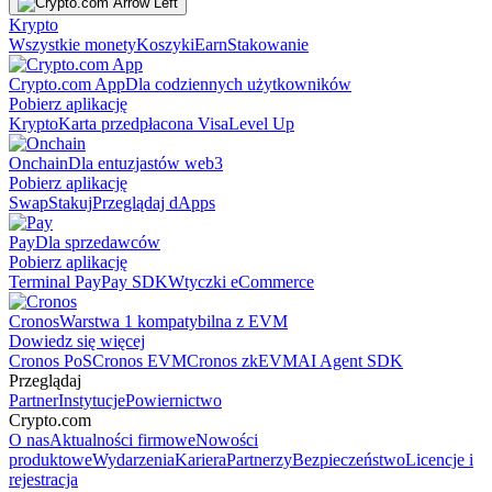
Krypto
Wszystkie monety
Koszyki
Earn
Stakowanie
Crypto.com App
Dla codziennych użytkowników
Pobierz aplikację
Krypto
Karta przedpłacona Visa
Level Up
Onchain
Dla entuzjastów web3
Pobierz aplikację
Swap
Stakuj
Przeglądaj dApps
Pay
Dla sprzedawców
Pobierz aplikację
Terminal Pay
Pay SDK
Wtyczki eCommerce
Cronos
Warstwa 1 kompatybilna z EVM
Dowiedz się więcej
Cronos PoS
Cronos EVM
Cronos zkEVM
AI Agent SDK
Przeglądaj
Partner
Instytucje
Powiernictwo
Crypto.com
O nas
Aktualności firmowe
Nowości
produktowe
Wydarzenia
Kariera
Partnerzy
Bezpieczeństwo
Licencje i
rejestracja