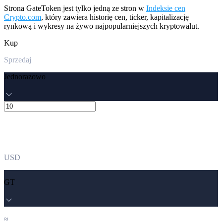
Strona GateToken jest tylko jedną ze stron w
Indeksie cen
Crypto.com
, który zawiera historię cen, ticker, kapitalizację
rynkową i wykresy na żywo najpopularniejszych kryptowalut.
Kup
Sprzedaj
Jednorazowo
USD
GT
≈