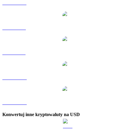
GT na HKD
GT na RUB
GT na SGD
GT na TWD
GT na KRW
Konwertuj inne kryptowaluty na USD