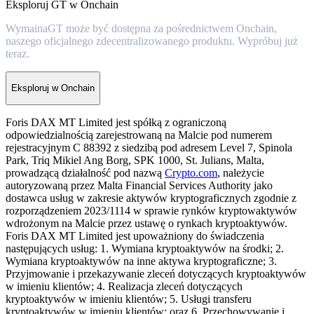
Eksploruj GT w Onchain
WymainaGT może być dostępna za pośrednictwem Onchain,
naszego oficjalnego zdecentralizowanego produktu. Wypróbuj już
teraz.
Eksploruj w Onchain
Foris DAX MT Limited jest spółką z ograniczoną
odpowiedzialnością zarejestrowaną na Malcie pod numerem
rejestracyjnym C 88392 z siedzibą pod adresem Level 7, Spinola
Park, Triq Mikiel Ang Borg, SPK 1000, St. Julians, Malta,
prowadzącą działalność pod nazwą
Crypto.com
, należycie
autoryzowaną przez Malta Financial Services Authority jako
dostawca usług w zakresie aktywów kryptograficznych zgodnie z
rozporządzeniem 2023/1114 w sprawie rynków kryptowaktywów
wdrożonym na Malcie przez ustawę o rynkach kryptoaktywów.
Foris DAX MT Limited jest upoważniony do świadczenia
następujących usług: 1. Wymiana kryptoaktywów na środki; 2.
Wymiana kryptoaktywów na inne aktywa kryptograficzne; 3.
Przyjmowanie i przekazywanie zleceń dotyczących kryptoaktywów
w imieniu klientów; 4. Realizacja zleceń dotyczących
kryptoaktywów w imieniu klientów; 5. Usługi transferu
kryptoaktywów w imieniu klientów; oraz 6. Przechowywanie i