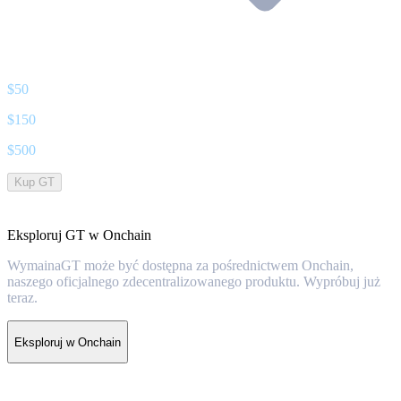
$
50
$
150
$
500
Kup GT
Eksploruj GT w Onchain
WymainaGT może być dostępna za pośrednictwem Onchain,
naszego oficjalnego zdecentralizowanego produktu. Wypróbuj już
teraz.
Eksploruj w Onchain