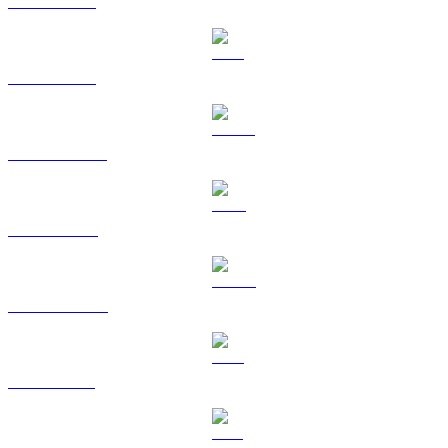
BTC na USD
ETH na USD
USDT na USD
BNB na USD
USDC na USD
XRP na USD