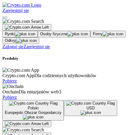
Zarejestruj się
Rynki
Osoby fizyczne
Firmy
Odkryj
Zaloguj się
Zarejestruj się
Produkty
Crypto.com App
Dla codziennych użytkowników
Pobierz
Onchain
Dla entuzjastów web3
Pobierz
Polski
USD
Europejski Obszar Gospodarczy