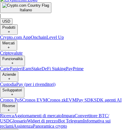
Italiano
|
USD
Prodotti
+
Crypto.com App
Onchain
Level Up
Mercati
+
Criptovalute
Funzionalità
+
Carte
Panieri
Earn
Stake
DeFi Staking
Pay
Prime
Aziende
+
Custodia
Pay (per i rivenditori)
Sviluppatori
+
Cronos PoS
Cronos EVM
Cronos zkEVM
Pay SDK
SDK agenti AI
Risorse
+
Ricerca
Aggiornamenti di mercato
Impara
Convertitore BTC/
USD
Glossario
Widget di prezzo
Bot Telegram
Informativa sui
reclami
Assistenza
Panoramica crypto