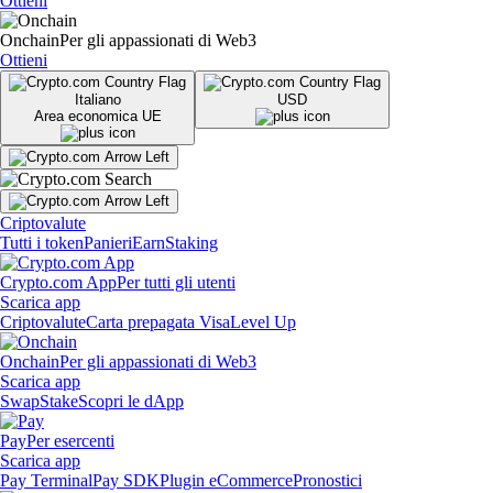
Ottieni
Onchain
Per gli appassionati di Web3
Ottieni
Italiano
USD
Area economica UE
Criptovalute
Tutti i token
Panieri
Earn
Staking
Crypto.com App
Per tutti gli utenti
Scarica app
Criptovalute
Carta prepagata Visa
Level Up
Onchain
Per gli appassionati di Web3
Scarica app
Swap
Stake
Scopri le dApp
Pay
Per esercenti
Scarica app
Pay Terminal
Pay SDK
Plugin eCommerce
Pronostici