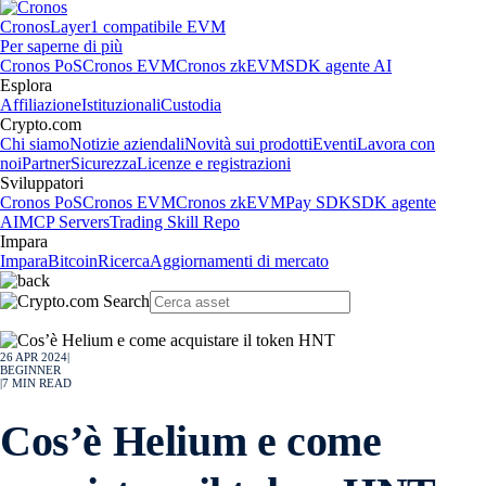
Cronos
Layer1 compatibile EVM
Per saperne di più
Cronos PoS
Cronos EVM
Cronos zkEVM
SDK agente AI
Esplora
Affiliazione
Istituzionali
Custodia
Crypto.com
Chi siamo
Notizie aziendali
Novità sui prodotti
Eventi
Lavora con
noi
Partner
Sicurezza
Licenze e registrazioni
Sviluppatori
Cronos PoS
Cronos EVM
Cronos zkEVM
Pay SDK
SDK agente
AI
MCP Servers
Trading Skill Repo
Impara
Impara
Bitcoin
Ricerca
Aggiornamenti di mercato
26 APR 2024
|
BEGINNER
|
7
MIN READ
Cos’è Helium e come