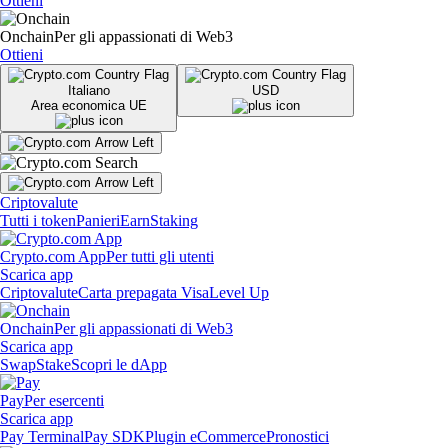
Ottieni
Onchain
Per gli appassionati di Web3
Ottieni
Italiano
USD
Area economica UE
Criptovalute
Tutti i token
Panieri
Earn
Staking
Crypto.com App
Per tutti gli utenti
Scarica app
Criptovalute
Carta prepagata Visa
Level Up
Onchain
Per gli appassionati di Web3
Scarica app
Swap
Stake
Scopri le dApp
Pay
Per esercenti
Scarica app
Pay Terminal
Pay SDK
Plugin eCommerce
Pronostici