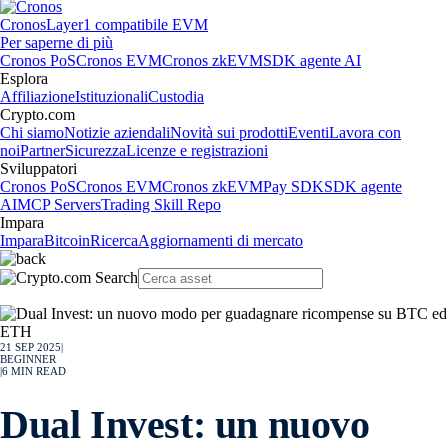
Cronos
Layer1 compatibile EVM
Per saperne di più
Cronos PoS
Cronos EVM
Cronos zkEVM
SDK agente AI
Esplora
Affiliazione
Istituzionali
Custodia
Crypto.com
Chi siamo
Notizie aziendali
Novità sui prodotti
Eventi
Lavora con
noi
Partner
Sicurezza
Licenze e registrazioni
Sviluppatori
Cronos PoS
Cronos EVM
Cronos zkEVM
Pay SDK
SDK agente
AI
MCP Servers
Trading Skill Repo
Impara
Impara
Bitcoin
Ricerca
Aggiornamenti di mercato
21 SEP 2025
|
BEGINNER
|
6
MIN READ
Dual Invest: un nuovo