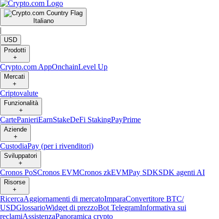
Italiano
|
USD
Prodotti
+
Crypto.com App
Onchain
Level Up
Mercati
+
Criptovalute
Funzionalità
+
Carte
Panieri
Earn
Stake
DeFi Staking
Pay
Prime
Aziende
+
Custodia
Pay (per i rivenditori)
Sviluppatori
+
Cronos PoS
Cronos EVM
Cronos zkEVM
Pay SDK
SDK agenti AI
Risorse
+
Ricerca
Aggiornamenti di mercato
Impara
Convertitore BTC/
USD
Glossario
Widget di prezzo
Bot Telegram
Informativa sui
reclami
Assistenza
Panoramica crypto