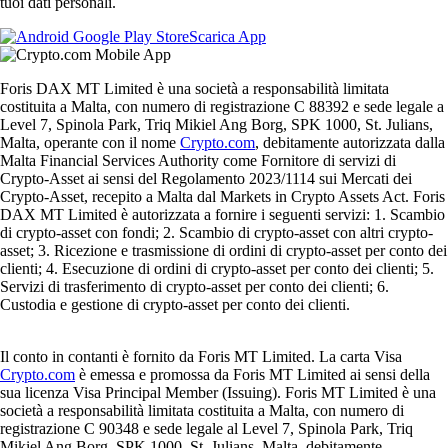
tuoi dati personali.
Scarica App
Foris DAX MT Limited è una società a responsabilità limitata
costituita a Malta, con numero di registrazione C 88392 e sede legale a
Level 7, Spinola Park, Triq Mikiel Ang Borg, SPK 1000, St. Julians,
Malta, operante con il nome
Crypto.com
, debitamente autorizzata dalla
Malta Financial Services Authority come Fornitore di servizi di
Crypto-Asset ai sensi del Regolamento 2023/1114 sui Mercati dei
Crypto-Asset, recepito a Malta dal Markets in Crypto Assets Act. Foris
DAX MT Limited è autorizzata a fornire i seguenti servizi: 1. Scambio
di crypto-asset con fondi; 2. Scambio di crypto-asset con altri crypto-
asset; 3. Ricezione e trasmissione di ordini di crypto-asset per conto dei
clienti; 4. Esecuzione di ordini di crypto-asset per conto dei clienti; 5.
Servizi di trasferimento di crypto-asset per conto dei clienti; 6.
Custodia e gestione di crypto-asset per conto dei clienti.
Il conto in contanti è fornito da Foris MT Limited. La carta Visa
Crypto.com
è emessa e promossa da Foris MT Limited ai sensi della
sua licenza Visa Principal Member (Issuing). Foris MT Limited è una
società a responsabilità limitata costituita a Malta, con numero di
registrazione C 90348 e sede legale al Level 7, Spinola Park, Triq
Mikiel Ang Borg, SPK 1000, St. Julians, Malta, debitamente