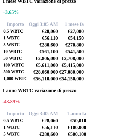
1 mese WBTC variazione di prezzo
+3.65%
Importo
Oggi 3:05 AM
1 mese fa
€28,060
€27,080
0.5
WBTC
€56,110
€54,150
1
WBTC
€280,600
€270,800
5
WBTC
€561,100
€541,500
10
WBTC
€2,806,000
€2,708,000
50
WBTC
€5,611,000
€5,415,000
100
WBTC
€28,060,000
€27,080,000
500
WBTC
€56,110,000
€54,150,000
1,000
WBTC
1 anno WBTC variazione di prezzo
-43.89%
Importo
Oggi 3:05 AM
1 anno fa
€28,060
€50,010
0.5
WBTC
€56,110
€100,000
1
WBTC
€280,600
€500,100
5
WBTC