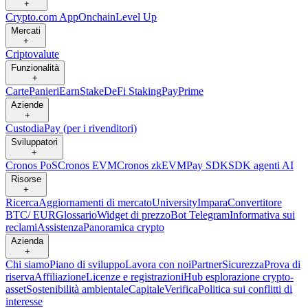
+
Crypto.com App
Onchain
Level Up
Mercati
+
Criptovalute
Funzionalità
+
Carte
Panieri
Earn
Stake
DeFi Staking
Pay
Prime
Aziende
+
Custodia
Pay (per i rivenditori)
Sviluppatori
+
Cronos PoS
Cronos EVM
Cronos zkEVM
Pay SDK
SDK agenti AI
Risorse
+
Ricerca
Aggiornamenti di mercato
University
Impara
Convertitore
BTC/ EUR
Glossario
Widget di prezzo
Bot Telegram
Informativa sui
reclami
Assistenza
Panoramica crypto
Azienda
+
Chi siamo
Piano di sviluppo
Lavora con noi
Partner
Sicurezza
Prova di
riserva
Affiliazione
Licenze e registrazioni
Hub esplorazione crypto-
asset
Sostenibilità ambientale
Capitale
Verifica
Politica sui conflitti di
interesse