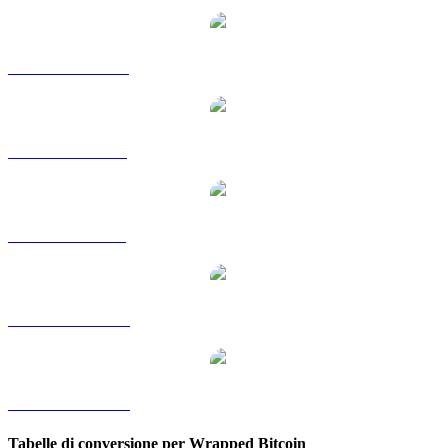
Da WBTC a HKD
Da WBTC a RUB
Da WBTC a SGD
Da WBTC a TWD
Da WBTC a KRW
Tabelle di conversione per Wrapped Bitcoin