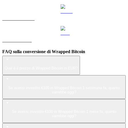
Da USDS a EUR
Da LEO a EUR
FAQ sulla conversione di Wrapped Bitcoin
Qual è il prezzo di Wrapped Bitcoin in EUR?
Se avessi investito €100 in Wrapped Bitcoin 1 settimana fa, quanto
varrebbe oggi?
Se avessi investito €100 in Wrapped Bitcoin 1 mese fa, quanto
varrebbe oggi?