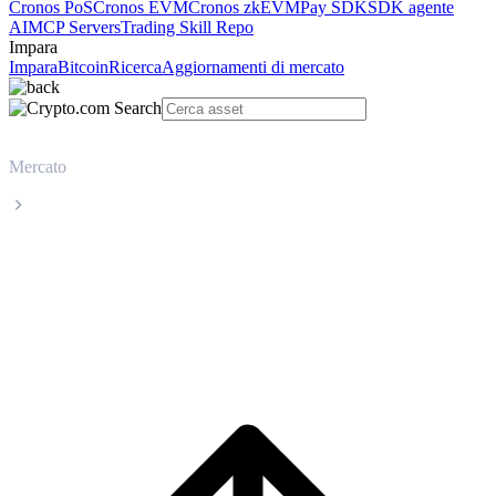
Cronos PoS
Cronos EVM
Cronos zkEVM
Pay SDK
SDK agente
AI
MCP Servers
Trading Skill Repo
Impara
Impara
Bitcoin
Ricerca
Aggiornamenti di mercato
Mercato
Wrapped Bitcoin
Prezzo in tempo reale Wrapped Bitcoin
WBTC