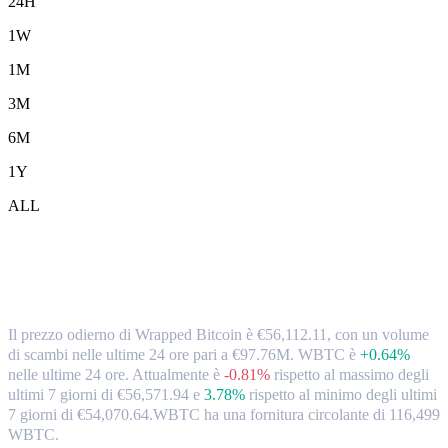
24H
1W
1M
3M
6M
1Y
ALL
Tassi di cambio e dati di mercato da
Wrapped Bitcoin (WBTC) a EUR
Il prezzo odierno di Wrapped Bitcoin è €56,112.11, con un volume
di scambi nelle ultime 24 ore pari a €97.76M. WBTC è
+0.64%
nelle ultime 24 ore.
Attualmente è
-0.81%
rispetto al massimo degli
ultimi 7 giorni di €56,571.94
e
3.78%
rispetto al minimo degli ultimi
7 giorni di €54,070.64.
WBTC ha una fornitura circolante di 116,499
WBTC.