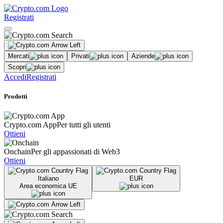
Registrati
Mercati
Privati
Aziende
Scopri
Accedi
Registrati
Prodotti
Crypto.com App
Per tutti gli utenti
Ottieni
Onchain
Per gli appassionati di Web3
Ottieni
Italiano
EUR
Area economica UE