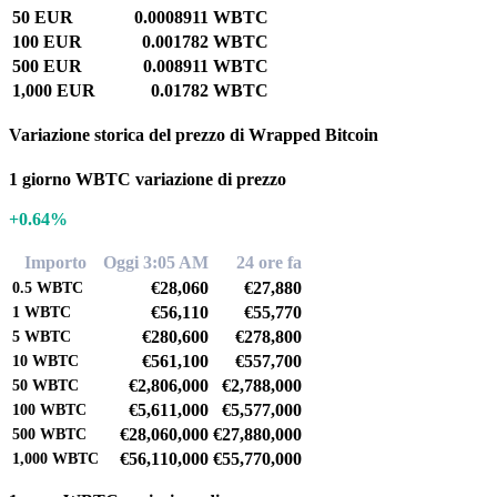
50 EUR
0.0008911 WBTC
100 EUR
0.001782 WBTC
500 EUR
0.008911 WBTC
1,000 EUR
0.01782 WBTC
Variazione storica del prezzo di Wrapped Bitcoin
1 giorno WBTC variazione di prezzo
+0.64%
Importo
Oggi 3:05 AM
24 ore fa
€28,060
€27,880
0.5
WBTC
€56,110
€55,770
1
WBTC
€280,600
€278,800
5
WBTC
€561,100
€557,700
10
WBTC
€2,806,000
€2,788,000
50
WBTC
€5,611,000
€5,577,000
100
WBTC
€28,060,000
€27,880,000
500
WBTC
€56,110,000
€55,770,000
1,000
WBTC