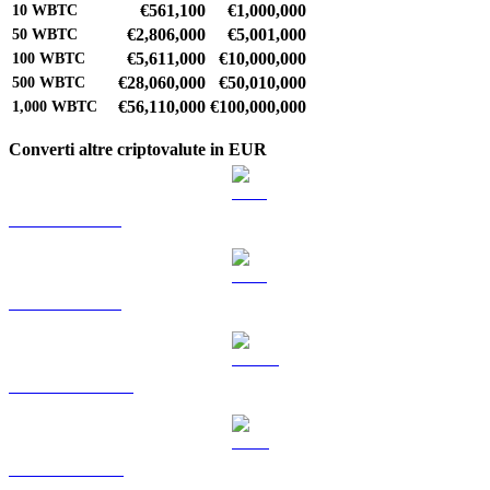
€561,100
€1,000,000
10
WBTC
€2,806,000
€5,001,000
50
WBTC
€5,611,000
€10,000,000
100
WBTC
€28,060,000
€50,010,000
500
WBTC
€56,110,000
€100,000,000
1,000
WBTC
Converti altre criptovalute in EUR
Da BTC a EUR
Da ETH a EUR
Da USDT a EUR
Da BNB a EUR