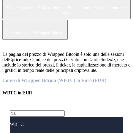
Se avessi messo €100 in Wrapped Bitcoin 1 anno fa, quanto varrebbe
oggi?
Come acquistare Wrapped Bitcoin?
La pagina del prezzo di Wrapped Bitcoin è solo una delle sezioni
dell<priceIndex>indice dei prezzi Crypto.com</priceIndex>, che
include lo storico dei prezzi, il ticker, la capitalizzazione di mercato e
i grafici in tempo reale delle principali criptovalute.
Converti Wrapped Bitcoin (WBTC) in Euro (EUR)
WBTC
to
EUR
WBTC