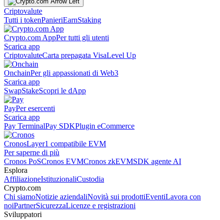
Criptovalute
Tutti i token
Panieri
Earn
Staking
Crypto.com App
Per tutti gli utenti
Scarica app
Criptovalute
Carta prepagata Visa
Level Up
Onchain
Per gli appassionati di Web3
Scarica app
Swap
Stake
Scopri le dApp
Pay
Per esercenti
Scarica app
Pay Terminal
Pay SDK
Plugin eCommerce
Cronos
Layer1 compatibile EVM
Per saperne di più
Cronos PoS
Cronos EVM
Cronos zkEVM
SDK agente AI
Esplora
Affiliazione
Istituzionali
Custodia
Crypto.com
Chi siamo
Notizie aziendali
Novità sui prodotti
Eventi
Lavora con
noi
Partner
Sicurezza
Licenze e registrazioni
Sviluppatori