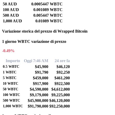
50 AUD
0.0005447 WBTC
100 AUD
0.001089 WBTC
500 AUD
0.005447 WBTC
1,000 AUD
0.01089 WBTC
Variazione storica del prezzo di Wrapped Bitcoin
1 giorno WBTC variazione di prezzo
-0.49%
Importo
Oggi 7:46 AM
24 ore fa
$45,900
$46,120
0.5
WBTC
$91,790
$92,250
1
WBTC
$459,000
$461,200
5
WBTC
$917,900
$922,500
10
WBTC
$4,590,000
$4,612,000
50
WBTC
$9,179,000
$9,225,000
100
WBTC
$45,900,000
$46,120,000
500
WBTC
$91,790,000
$92,250,000
1,000
WBTC