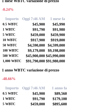
1 mese WBTC variazione di prezzo
-0.24%
Importo
Oggi 7:46 AM
1 mese fa
$45,900
$45,990
0.5
WBTC
$91,790
$91,980
1
WBTC
$459,000
$459,900
5
WBTC
$917,900
$919,800
10
WBTC
$4,590,000
$4,599,000
50
WBTC
$9,179,000
$9,198,000
100
WBTC
$45,900,000
$45,990,000
500
WBTC
$91,790,000
$91,980,000
1,000
WBTC
1 anno WBTC variazione di prezzo
-48.66%
Importo
Oggi 7:46 AM
1 anno fa
$45,900
$89,560
0.5
WBTC
$91,790
$179,100
1
WBTC
$459,000
$895,600
5
WBTC