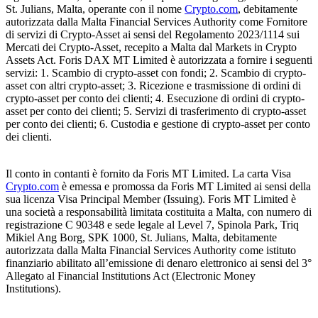
St. Julians, Malta, operante con il nome
Crypto.com
, debitamente
autorizzata dalla Malta Financial Services Authority come Fornitore
di servizi di Crypto-Asset ai sensi del Regolamento 2023/1114 sui
Mercati dei Crypto-Asset, recepito a Malta dal Markets in Crypto
Assets Act. Foris DAX MT Limited è autorizzata a fornire i seguenti
servizi: 1. Scambio di crypto-asset con fondi; 2. Scambio di crypto-
asset con altri crypto-asset; 3. Ricezione e trasmissione di ordini di
crypto-asset per conto dei clienti; 4. Esecuzione di ordini di crypto-
asset per conto dei clienti; 5. Servizi di trasferimento di crypto-asset
per conto dei clienti; 6. Custodia e gestione di crypto-asset per conto
dei clienti.
Il conto in contanti è fornito da Foris MT Limited. La carta Visa
Crypto.com
è emessa e promossa da Foris MT Limited ai sensi della
sua licenza Visa Principal Member (Issuing). Foris MT Limited è
una società a responsabilità limitata costituita a Malta, con numero di
registrazione C 90348 e sede legale al Level 7, Spinola Park, Triq
Mikiel Ang Borg, SPK 1000, St. Julians, Malta, debitamente
autorizzata dalla Malta Financial Services Authority come istituto
finanziario abilitato all’emissione di denaro elettronico ai sensi del 3°
Allegato al Financial Institutions Act (Electronic Money
Institutions).