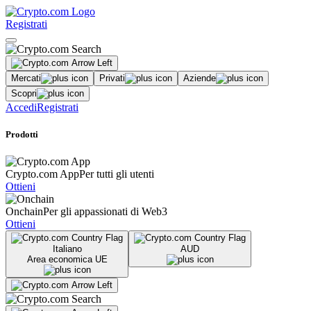
Registrati
Mercati
Privati
Aziende
Scopri
Accedi
Registrati
Prodotti
Crypto.com App
Per tutti gli utenti
Ottieni
Onchain
Per gli appassionati di Web3
Ottieni
Italiano
AUD
Area economica UE