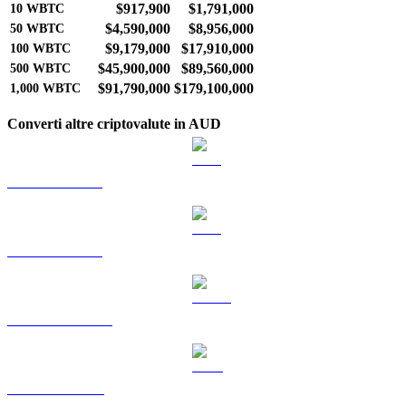
$917,900
$1,791,000
10
WBTC
$4,590,000
$8,956,000
50
WBTC
$9,179,000
$17,910,000
100
WBTC
$45,900,000
$89,560,000
500
WBTC
$91,790,000
$179,100,000
1,000
WBTC
Converti altre criptovalute in AUD
Da BTC a AUD
Da ETH a AUD
Da USDT a AUD
Da BNB a AUD