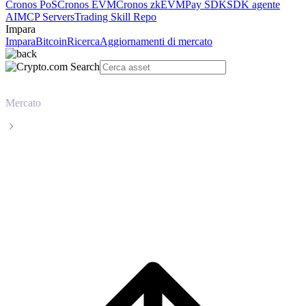
Cronos PoS
Cronos EVM
Cronos zkEVM
Pay SDK
SDK agente
AI
MCP Servers
Trading Skill Repo
Impara
Impara
Bitcoin
Ricerca
Aggiornamenti di mercato
Mercato
Wrapped Bitcoin
Prezzo in tempo reale Wrapped Bitcoin
WBTC