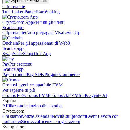
Criptovalute
Tutti i token
Panieri
Earn
Staking
Crypto.com App
Per tutti gli utenti
Scarica app
Criptovalute
Carta prepagata Visa
Level Up
Onchain
Per gli appassionati di Web3
Scarica app
Swap
Stake
Scopri le dApp
Pay
Per esercenti
Scarica app
Pay Terminal
Pay SDK
Plugin eCommerce
Cronos
Layer1 compatibile EVM
Per saperne di più
Cronos PoS
Cronos EVM
Cronos zkEVM
SDK agente AI
Esplora
Affiliazione
Istituzionali
Custodia
Crypto.com
Chi siamo
Notizie aziendali
Novità sui prodotti
Eventi
Lavora con
noi
Partner
Sicurezza
Licenze e registrazioni
Sviluppatori