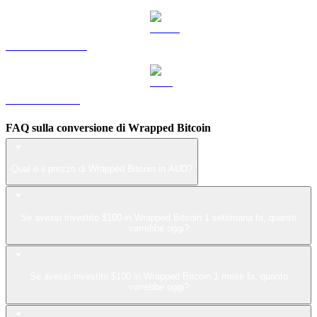
Da USDS a AUD
Da LEO a AUD
FAQ sulla conversione di Wrapped Bitcoin
Qual è il prezzo di Wrapped Bitcoin in AUD?
Se avessi investito $100 in Wrapped Bitcoin 1 settimana fa, quanto
varrebbe oggi?
Se avessi investito $100 in Wrapped Bitcoin 1 mese fa, quanto
varrebbe oggi?