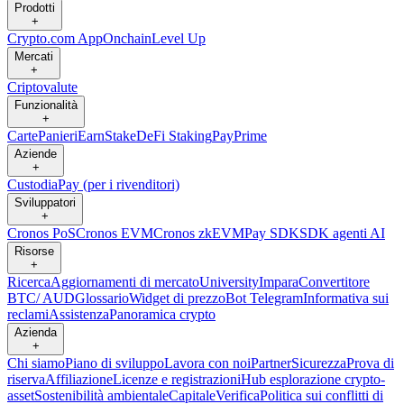
Prodotti
+
Crypto.com App
Onchain
Level Up
Mercati
+
Criptovalute
Funzionalità
+
Carte
Panieri
Earn
Stake
DeFi Staking
Pay
Prime
Aziende
+
Custodia
Pay (per i rivenditori)
Sviluppatori
+
Cronos PoS
Cronos EVM
Cronos zkEVM
Pay SDK
SDK agenti AI
Risorse
+
Ricerca
Aggiornamenti di mercato
University
Impara
Convertitore
BTC/ AUD
Glossario
Widget di prezzo
Bot Telegram
Informativa sui
reclami
Assistenza
Panoramica crypto
Azienda
+
Chi siamo
Piano di sviluppo
Lavora con noi
Partner
Sicurezza
Prova di
riserva
Affiliazione
Licenze e registrazioni
Hub esplorazione crypto-
asset
Sostenibilità ambientale
Capitale
Verifica
Politica sui conflitti di