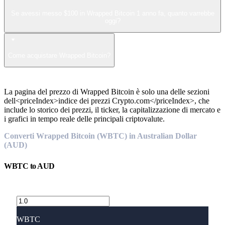
Se avessi messo $100 in Wrapped Bitcoin 1 anno fa, quanto varrebbe
oggi?
Come acquistare Wrapped Bitcoin?
La pagina del prezzo di Wrapped Bitcoin è solo una delle sezioni
dell<priceIndex>indice dei prezzi Crypto.com</priceIndex>, che
include lo storico dei prezzi, il ticker, la capitalizzazione di mercato e
i grafici in tempo reale delle principali criptovalute.
Converti Wrapped Bitcoin (WBTC) in Australian Dollar
(AUD)
WBTC
to
AUD
WBTC