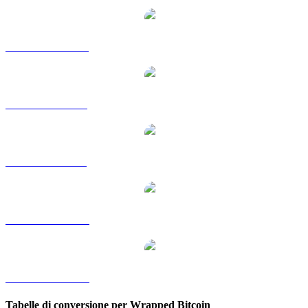
Da WBTC a HKD
Da WBTC a RUB
Da WBTC a SGD
Da WBTC a TWD
Da WBTC a KRW
Tabelle di conversione per Wrapped Bitcoin