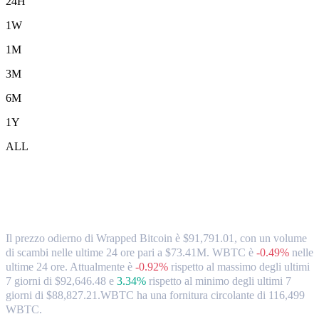
24H
1W
1M
3M
6M
1Y
ALL
Tassi di cambio e dati di mercato da
Wrapped Bitcoin (WBTC) a AUD
Il prezzo odierno di Wrapped Bitcoin è $91,791.01, con un volume
di scambi nelle ultime 24 ore pari a $73.41M. WBTC è
-0.49%
nelle
ultime 24 ore.
Attualmente è
-0.92%
rispetto al massimo degli ultimi
7 giorni di $92,646.48
e
3.34%
rispetto al minimo degli ultimi 7
giorni di $88,827.21.
WBTC ha una fornitura circolante di 116,499
WBTC.