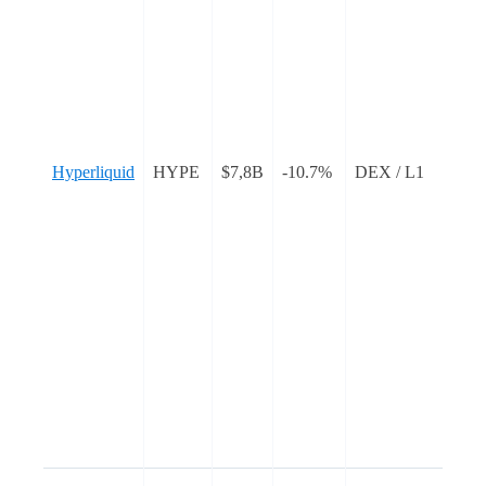
H
c
p
d
l
b
c
Hyperliquid
HYPE
$7,8B
-10.7%
DEX / L1
H
l
c
t
s
n
H
c
p
g