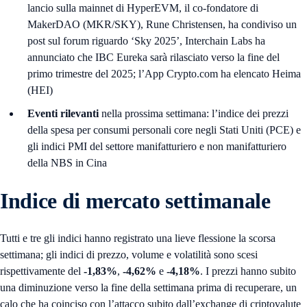
lancio sulla mainnet di HyperEVM, il co-fondatore di
MakerDAO (MKR/SKY), Rune Christensen, ha condiviso un
post sul forum riguardo ‘Sky 2025’, Interchain Labs ha
annunciato che IBC Eureka sarà rilasciato verso la fine del
primo trimestre del 2025; l’App Crypto.com ha elencato Heima
(HEI)
Eventi rilevanti
nella prossima settimana: l’indice dei prezzi
della spesa per consumi personali core negli Stati Uniti (PCE) e
gli indici PMI del settore manifatturiero e non manifatturiero
della NBS in Cina
Indice di mercato settimanale
Tutti e tre gli indici hanno registrato una lieve flessione la scorsa
settimana; gli indici di prezzo, volume e volatilità sono scesi
rispettivamente del
-1,83%
,
-4,62%
e
-4,18%
. I prezzi hanno subito
una diminuzione verso la fine della settimana prima di recuperare, un
calo che ha coinciso con l’attacco subito dall’exchange di criptovalute