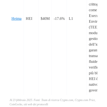
crittografic
come Trust
Execution
Heima
HEI
$40M
-17.6%
L1
Environmen
(TEE) e un
modulo di
gestione
dell’identità
garantire
transazioni
fluide e
verificabili 
più blockch
HEI è il to
nativo di
governance
Al 23 febbraio 2025. Fonti: Team di ricerca Crypto.com, Crypto.com Price,
CoinGecko, siti web dei protocolli