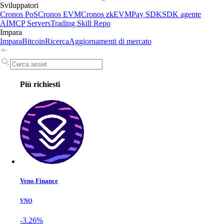
Sviluppatori
Cronos PoS
Cronos EVM
Cronos zkEVM
Pay SDK
SDK agente
AI
MCP Servers
Trading Skill Repo
Impara
Impara
Bitcoin
Ricerca
Aggiornamenti di mercato
Più richiesti
Veno Finance
VNO
-3.26%