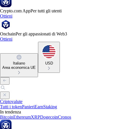
Crypto.com App
Per tutti gli utenti
Ottieni
Onchain
Per gli appassionati di Web3
Ottieni
Italiano
USD
Area economica UE
Criptovalute
Tutti i token
Panieri
Earn
Staking
In tendenza
Bitcoin
Ethereum
XRP
Dogecoin
Cronos