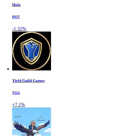
Holo
HOT
-1.32%
Yield Guild Games
YGG
+7.1%