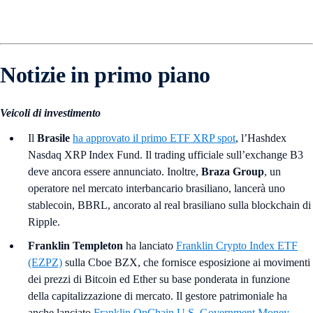
Notizie in primo piano
Veicoli di investimento
Il
Brasile
ha approvato il primo ETF XRP spot
, l’Hashdex
Nasdaq XRP Index Fund. Il trading ufficiale sull’exchange B3
deve ancora essere annunciato. Inoltre,
Braza Group
, un
operatore nel mercato interbancario brasiliano, lancerà uno
stablecoin, BBRL, ancorato al real brasiliano sulla blockchain di
Ripple.
Franklin Templeton
ha lanciato
Franklin Crypto Index ETF
(EZPZ)
sulla Cboe BZX, che fornisce esposizione ai movimenti
dei prezzi di Bitcoin ed Ether su base ponderata in funzione
della capitalizzazione di mercato. Il gestore patrimoniale ha
anche lanciato
Franklin OnChain U.S. Government Money