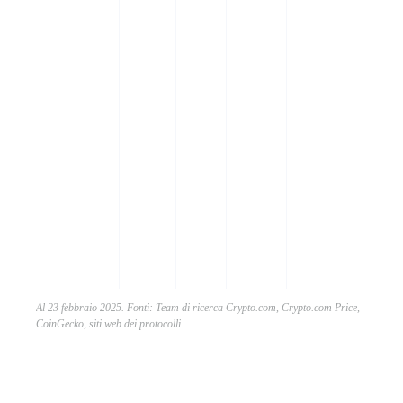
r
s
a
e
m
d
g
g
c
g
r
s
l
Al 23 febbraio 2025. Fonti: Team di ricerca Crypto.com, Crypto.com Price,
CoinGecko, siti web dei protocolli