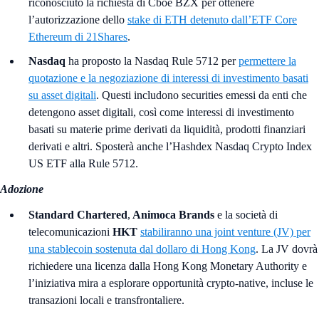
riconosciuto la richiesta di Cboe BZX per ottenere
l’autorizzazione dello
stake di ETH detenuto dall’ETF Core
Ethereum di 21Shares
.
Nasdaq
ha proposto la Nasdaq Rule 5712 per
permettere la
quotazione e la negoziazione di interessi di investimento basati
su asset digitali
. Questi includono securities emessi da enti che
detengono asset digitali, così come interessi di investimento
basati su materie prime derivati da liquidità, prodotti finanziari
derivati e altri. Sposterà anche l’Hashdex Nasdaq Crypto Index
US ETF alla Rule 5712.
Adozione
Standard Chartered
,
Animoca Brands
e la società di
telecomunicazioni
HKT
stabiliranno una joint venture (JV) per
una stablecoin sostenuta dal dollaro di Hong Kong
. La JV dovrà
richiedere una licenza dalla Hong Kong Monetary Authority e
l’iniziativa mira a esplorare opportunità crypto-native, incluse le
transazioni locali e transfrontaliere.