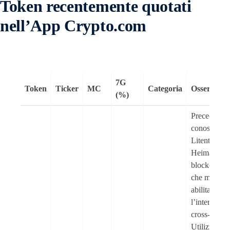
Token recentemente quotati
nell’App Crypto.com
7G
Token
Ticker
MC
Categoria
Osservazio
(%)
Precedente
conosciuto
Litentry (LI
Heima è un
blockchain
che mira ad
abilitare
l’interoperab
cross-chain.
Utilizza tec