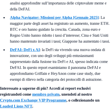
analisi approfondite sull’importanza delle criptovalute meme e
della DeFAI.
Alpha Navigator: Missioni per Alpha [Gennaio 2025]
: La
maggior parte degli asset ha registrato un aumento, tranne ETH.
BTC e oro hanno guidato la crescita. Canada, zona euro e
Regno Unito hanno ridotto i tassi d’interesse; Cina e Stati Uniti
hanno mantenuto invariati i tassi; Giappone ha aumentato i tassi.
DeFAI: DeFi x AI
: la DeFi sta vivendo una nuova ondata di
innovazione, con uno degli sviluppi più entusiasmanti
rappresentato dalla fusione tra DeFi e AI, spesso indicata come
DeFAI. In questo report esaminiamo il panorama DeFAI e
approfondiamo Griffain e HeyAnon come case study, due
esempi di rilievo nella categoria dei protocolli di astrazione.
Interessato a saperne di più? Accedi ai report esclusivi
registrandoti come
membro privato
, unendoti al nostro
Crypto.com Exchange VIP Programme
, o collezionando un
Loaded Lions NFT
.