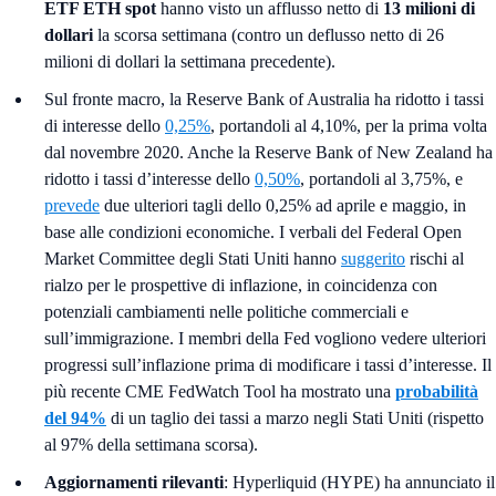
ETF ETH spot
hanno visto un afflusso netto di
13 milioni di
dollari
la scorsa settimana (contro un deflusso netto di 26
milioni di dollari la settimana precedente).
Sul fronte macro, la Reserve Bank of Australia ha ridotto i tassi
di interesse dello
0,25%
, portandoli al 4,10%, per la prima volta
dal novembre 2020. Anche la Reserve Bank of New Zealand ha
ridotto i tassi d’interesse dello
0,50%
, portandoli al 3,75%, e
prevede
due ulteriori tagli dello 0,25% ad aprile e maggio, in
base alle condizioni economiche. I verbali del Federal Open
Market Committee degli Stati Uniti hanno
suggerito
rischi al
rialzo per le prospettive di inflazione, in coincidenza con
potenziali cambiamenti nelle politiche commerciali e
sull’immigrazione. I membri della Fed vogliono vedere ulteriori
progressi sull’inflazione prima di modificare i tassi d’interesse. Il
più recente CME FedWatch Tool ha mostrato una
probabilità
del 94%
di un taglio dei tassi a marzo negli Stati Uniti (rispetto
al 97% della settimana scorsa).
Aggiornamenti rilevanti
: Hyperliquid (HYPE) ha annunciato il