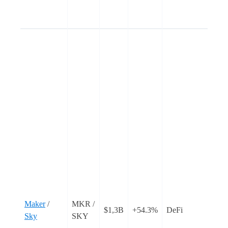
d
I
I
d
R
C
c
p
i
2
d
a
c
p
c
d
Maker
/
MKR /
$1,3B
+54.3%
DeFi
t
Sky
SKY
a