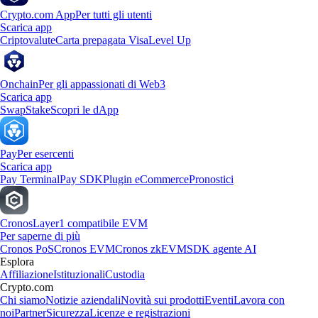
Crypto.com App
Per tutti gli utenti
Scarica app
Criptovalute
Carta prepagata Visa
Level Up
Onchain
Per gli appassionati di Web3
Scarica app
Swap
Stake
Scopri le dApp
Pay
Per esercenti
Scarica app
Pay Terminal
Pay SDK
Plugin eCommerce
Pronostici
Cronos
Layer1 compatibile EVM
Per saperne di più
Cronos PoS
Cronos EVM
Cronos zkEVM
SDK agente AI
Esplora
Affiliazione
Istituzionali
Custodia
Crypto.com
Chi siamo
Notizie aziendali
Novità sui prodotti
Eventi
Lavora con
noi
Partner
Sicurezza
Licenze e registrazioni