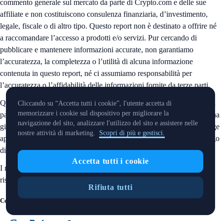
commento generale sul mercato da parte di Crypto.com e delle sue
affiliate e non costituiscono consulenza finanziaria, d’investimento,
legale, fiscale o di altro tipo. Questo report non è destinato a offrire né
a raccomandare l’accesso a prodotti e/o servizi. Pur cercando di
pubblicare e mantenere informazioni accurate, non garantiamo
l’accuratezza, la completezza o l’utilità di alcuna informazione
contenuta in questo report, né ci assumiamo responsabilità per
l’accuratezza o l’affidabilità delle informazioni fornite da terze parti.
Questo report non è destinato né rivolto alla distribuzione o all’uso da
Cliccando su “Accetta tutti i cookie”, l'utente accetta di
memorizzare i cookie sul dispositivo per migliorare la
parte di persone o enti che siano cittadini o residenti di, o situati in, una
navigazione del sito, analizzare l'utilizzo del sito e assistere nelle
giurisdizione in cui tale distribuzione o uso sarebbe contrario alla legge
nostre attività di marketing.
Scopri di più e gestisci.
applicabile, o che imponga a Crypto.com e/o alle sue affiliate l’obbligo
di registrazione o licenza.
Accetta tutti i cookie
I marchi e i loghi presenti in questo report sono marchi registrati dei
rispettivi proprietari.
Rifiuta tutti
Condividi con gli amici