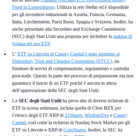
Fund in Lussemburgo
. Utilizza la rete Stellar ed è disponibile
per gli investitori istituzionali in Austria, Francia, Germania,
Italia, Liechtenstein, Paesi Bassi, Spagna e Svizzera. Inoltre, ha
anche presentato alla Securities and Exchange Commission
(SEC) degli Stati Uniti una proposta per includere lo
staking di
Solana nel suo ETF
.
L’
ETF su Litecoin di Canary Capital è stato aggiunto al
Depository Trust and Clearing Corporation (DTCC)
, un
fornitore di servizi di compensazione, regolamento e custodia
post-trade. Questo fa parte del processo di preparazione ma non
garantisce il lancio di un ETF poiché è ancora in attesa
dell’approvazione della SEC degli Stati Uniti.
La
SEC degli Stati Uniti
ha preso atto di diverse richieste di
ETF la scorsa settimana, inclusa quella di Cboe BZX per
l’elenco degli ETF XRP di
21Shares
,
WisdomTree
e
Canary
Capital
, così come la richiesta di Nasdaq Stock Market per gli
ETF su Litecoin e XRP di
CoinShares
. Inoltre, la SEC ha