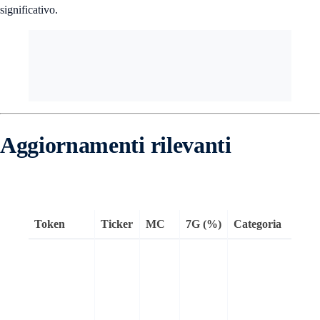
significativo.
Aggiornamenti rilevanti
Token
Ticker
MC
7G (%)
Categoria
O
H
a
l
m